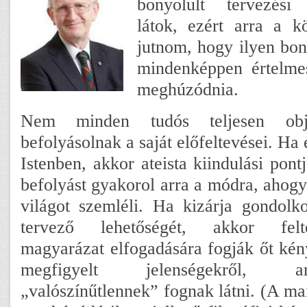
bonyolult tervezési
látok, ezért arra a kö
jutnom, hogy ilyen bon
mindenképpen értelmes
meghúzódnia.
Nem minden tudós teljesen obje
befolyásolnak a saját előfeltevései. Ha
Istenben, akkor ateista kiindulási pontj
befolyást gyakorol arra a módra, ahogy
világot szemléli. Ha kizárja gondolk
tervező lehetőségét, akkor felt
magyarázat elfogadására fogják őt kény
megfigyelt jelenségekről, 
„valószínűtlennek” fognak látni. (A m