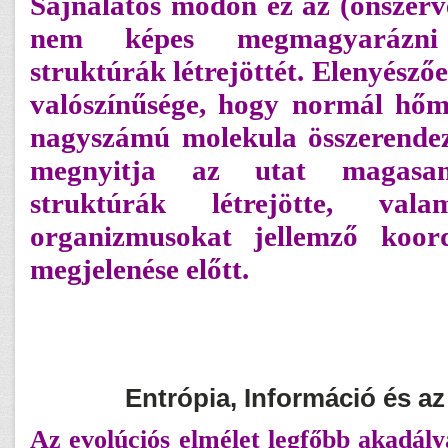
Sajnálatos módon ez az (önszerv
nem képes megmagyarázni
struktúrák létrejöttét. Elenyésző
valószínűsége, hogy normál hőmé
nagyszámú molekula összerendező
megnyitja az utat magasan
struktúrák létrejötte, va
organizmusokat jellemző koord
megjelenése előtt.
Entrópia, Információ és az
Az evolúciós elmélet legfőbb akadály