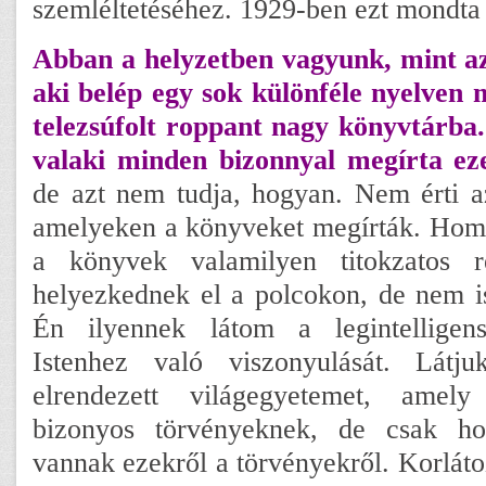
szemléltetéséhez. 1929-ben ezt mondta 
Abban a helyzetben vagyunk, mint az
aki belép egy sok különféle nyelven 
telezsúfolt roppant nagy könyvtárba.
valaki minden bizonnyal megírta ez
de azt nem tudja, hogyan. Nem érti a
amelyeken a könyveket megírták. Homá
a könyvek valamilyen titokzatos r
helyezkednek el a polcokon, de nem is
Én ilyennek látom a legintelligen
Istenhez való viszonyulását. Látj
elrendezett világegyetemet, amely
bizonyos törvényeknek, de csak ho
vannak ezekről a törvényekről. Korláto