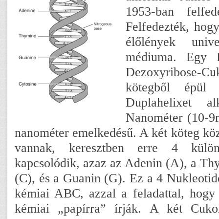
1953-ban felfe
Felfedezték, hog
élőlények unive
médiuma. Egy 
Dezoxyribose-Cuk
kötegből épül 
Duplahelixet a
Nanométer (10-9m
nanométer emelkedésű. A két köteg köz
vannak, keresztben erre 4 külön
kapcsolódik, azaz az Adenin (A), a Thy
(C), és a Guanin (G). Ez a 4 Nukleotid
kémiai ABC, azzal a feladattal, hogy
kémiai „papírra” írják. A két Cukor-