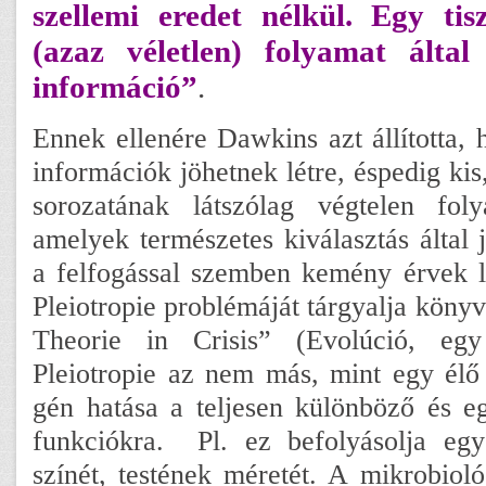
szellemi eredet nélkül. Egy tisz
(azaz véletlen) folyamat álta
információ”
.
Ennek ellenére Dawkins azt állította, 
információk jöhetnek létre, éspedig ki
sorozatának látszólag végtelen foly
amelyek természetes kiválasztás által 
a felfogással szemben kemény érvek l
Pleiotropie problémáját tárgyalja köny
Theorie in Crisis” (Evolúció, egy
Pleiotropie az nem más, mint egy élő
gén hatása a teljesen különböző és e
funkciókra. Pl. ez befolyásolja eg
színét, testének méretét. A mikrobio