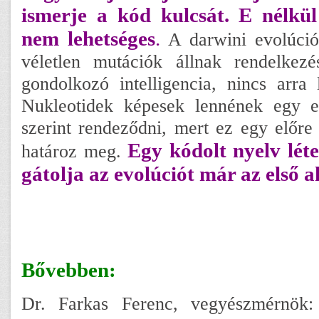
ismerje a kód kulcsát. E nélk
nem lehetséges
.
A darwini evolúció
véletlen mutációk állnak rendelkezé
gondolkozó intelligencia, nincs arra
Nukleotidek képesek lennének egy el
szerint rendeződni, mert ez egy előre f
Egy kódolt nyelv lét
határoz meg.
gátolja az evolúciót már az első 
Bővebben:
Dr. Farkas Ferenc, vegyészmérnök: