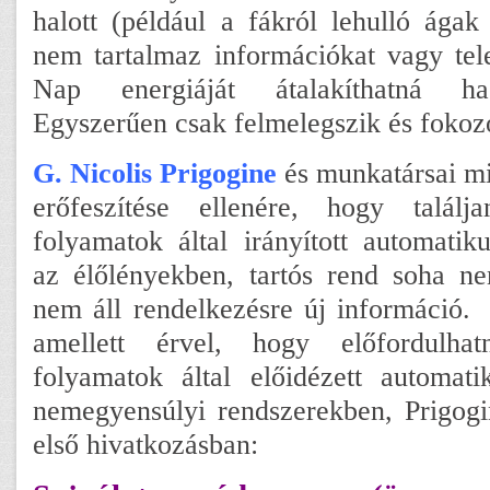
halott (például a fákról lehulló ágak
nem tartalmaz információkat vagy tel
Nap energiáját átalakíthatná h
Egyszerűen csak felmelegszik és fokozó
G. Nicolis Prigogine
és munkatársai mi
erőfeszítése ellenére, hogy találja
folyamatok által irányított automatik
az élőlényekben, tartós rend soha ne
nem áll rendelkezésre új információ.
amellett érvel, hogy előfordulhat
folyamatok által előidézett automati
nemegyensúlyi rendszerekben, Prigogi
első hivatkozásban: