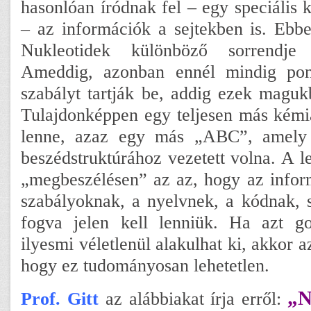
hasonlóan íródnak fel – egy speciális 
– az információk a sejtekben is. Ebb
Nukleotidek különböző sorrendje s
Ameddig, azonban ennél mindig pon
szabályt tartják be, addig ezek magu
Tulajdonképpen egy teljesen más kémia
lenne, azaz egy más „ABC”, amely 
beszédstruktúrához vezetett volna. A l
„megbeszélésen” az az, hogy az infor
szabályoknak, a nyelvnek, a kódnak, s
fogva jelen kell lenniük. Ha azt g
ilyesmi véletlenül alakulhat ki, akkor 
hogy ez tudományosan lehetetlen.
„N
Prof. Gitt
az alábbiakat írja erről: