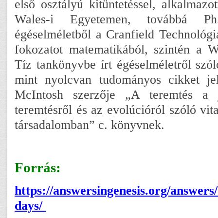
első osztályú kitüntetéssel, alkalmazo
Wales-i Egyetemen, továbbá Ph
égéselméletből a Cranfield Technológia
fokozatot matematikából, szintén a W
Tíz tankönyvbe írt égéselméletről szól
mint nyolcvan tudományos cikket jel
McIntosh szerzője „A teremtés a 
teremtésről és az evolúcióról szóló vit
társadalomban” c. könyvnek.
Forrás:
https://answersingenesis.org/answers/
days/