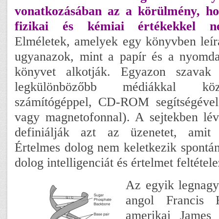
vonatkozásában az a körülmény, ho
fizikai és kémiai értékekkel ne
Elméletek, amelyek egy könyvben leír
ugyanazok, mint a papír és a nyomda
könyvet alkotják. Egyazon szavak
legkülönbözőbb médiákkal közv
számítógéppel, CD-ROM segítségével,
vagy magnetofonnal). A sejtekben lé
definiálják azt az üzenetet, amit
Értelmes dolog nem keletkezik spontán
dolog intelligenciát és értelmet feltétele
Az egyik legnagy
angol Francis
amerikai James 