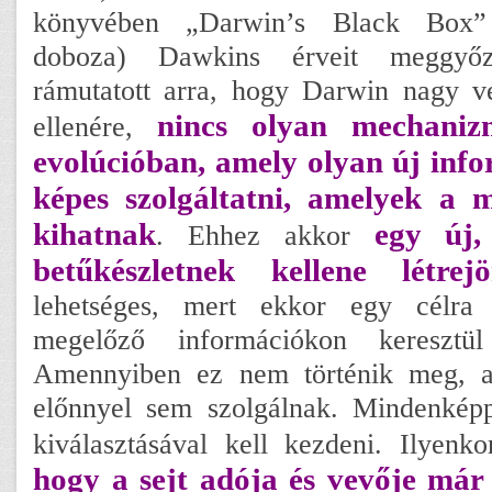
könyvében „Darwin’s Black Box”
doboza) Dawkins érveit meggyő
rámutatott arra, hogy Darwin nagy v
nincs olyan mechaniz
ellenére,
evolúcióban, amely olyan új inf
képes szolgáltatni, amelyek a m
kihatnak
egy új,
. Ehhez akkor
betűkészletnek kellene létrejö
lehetséges, mert ekkor egy célra 
megelőző információkon keresztül 
Amennyiben ez nem történik meg, 
előnnyel sem szolgálnak. Mindenkép
kiválasztásával kell kezdeni. Ilyenk
hogy a sejt adója és vevője már