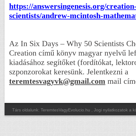
https://answersingenesis.org/creation
scientists/andrew-mcintosh-mathemat
Az In Six Days – Why 50 Scientists Cho
Creation című könyv magyar nyelvű lef
kiadásához segítőket (fordítókat, lektorok
szponzorokat keresünk. Jelentkezni a
teremtesvagyvk@gmail.com
mail címe
Társ oldalunk: TeremtesVagyEvolucio.hu
, Jogi nyilatkozatok a 