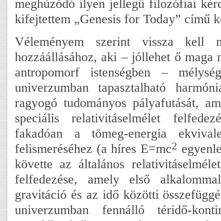
meghúzódó ilyen jellegű filozófiai kér
kifejtettem „Genesis for Today” című
Véleményem szerint vissza kell n
hozzáállásához, aki – jóllehet ő maga 
antropomorf istenségben – mélység
univerzumban tapasztalható harmóniá
ragyogó tudományos pályafutását, ame
speciális relativitáselmélet felfede
fakadóan a tömeg-energia ekvivale
2
felismeréséhez (a híres E=mc
egyenlet
követte az általános relativitáselméle
felfedezése, amely első alkalomm
gravitáció és az idő közötti összefüggés
univerzumban fennálló téridő-kont