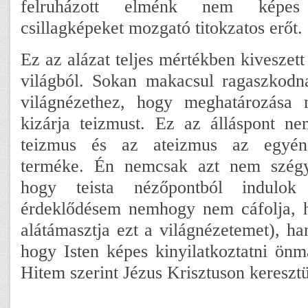
felruházott elménk nem képe
csillagképeket mozgató titokzatos erőt.
Ez az alázat teljes mértékben kiveszet
világból. Sokan makacsul ragaszkodn
világnézethez, hogy meghatározása
kizárja teizmust. Ez az álláspont ne
teizmus és az ateizmus az egyén f
terméke. Én nemcsak azt nem szégy
hogy teista nézőpontból indulok
érdeklődésem nemhogy nem cáfolja, h
alátámasztja ezt a világnézetemet), ha
hogy Isten képes kinyilatkoztatni ön
Hitem szerint Jézus Krisztuson keresztül