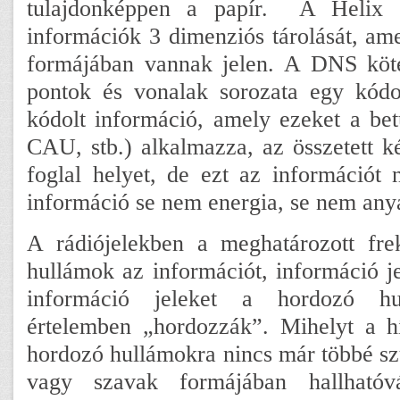
tulajdonképpen a papír. A Helix t
információk 3 dimenziós tárolását, am
formájában vannak jelen. A DNS kö
pontok és vonalak sorozata egy kódo
kódolt információ, amely ezeket a b
CAU, stb.) alkalmazza, az összetett 
foglal helyet, de ezt az információt 
információ se nem energia, se nem any
A rádiójelekben a meghatározott fre
hullámok az információt, információ je
információ jeleket a hordozó hu
értelemben „hordozzák”. Mihelyt a hí
hordozó hullámokra nincs már többé szü
vagy szavak formájában hallható