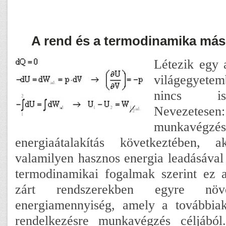
A rend és a termodinamika más
Létezik egy 
világegyete
nincs is
Nevezetese
munkavég
energiaátalakítás következtében,
valamilyen hasznos energia leadásával 
termodinamikai fogalmak szerint ez a
zárt rendszerekben egyre nö
energiamennyiség, amely a további
rendelkezésre munkavégzés céljából