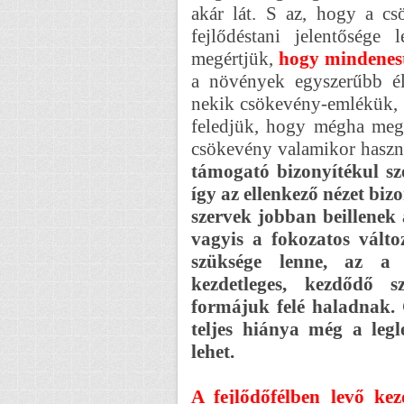
akár lát. S az, hogy a c
fejlődéstani jelentősége
megértjük,
hogy mindenest
a növények egyszerűbb él
nekik csökevény-emlékük, m
feledjük, hogy mégha meg
csökevény valamikor haszn
támogató bizonyítékul szo
így az ellenkező nézet biz
szervek jobban beillenek a
vagyis a fokozatos válto
szüksége lenne, az a 
kezdetleges, kezdődő s
formájuk felé haladnak. 
teljes hiánya még a legl
lehet.
A fejlődőfélben levő ke