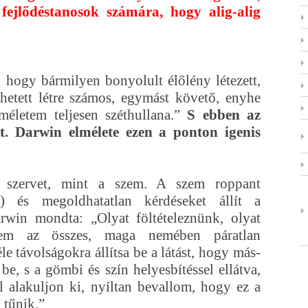
fejlődéstanosok számára, hogy alig-alig
, hogy bármilyen bonyolult élőlény létezett,
etett létre számos, egymást követő, enyhe
lméletem teljesen széthullana.”
S ebben az
lt. Darwin elmélete ezen a ponton igenis
 szervet, mint a szem. A szem roppant
t) és megoldhatatlan kérdéseket állít a
rwin mondta: „Olyat föltételeznünk, olyat
em az összes, maga nemében páratlan
e távolságokra állítsa be a látást, hogy más-
e, s a gömbi és szín helyesbítéssel ellátva,
al alakuljon ki, nyíltan bevallom, hogy ez a
 tűnik.”