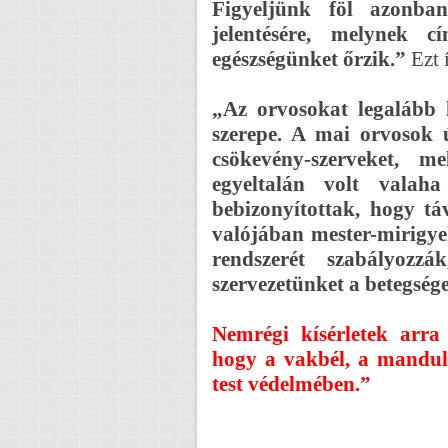
Figyeljünk föl azonba
jelentésére, melynek 
egészségünket őrzik.”
Ezt í
„Az orvosokat legalább k
szerepe. A mai orvosok ú
csökevény-szerveket, me
egyeltalán volt valah
bebizonyítottak, hogy tá
valójában mester-mirigye
rendszerét szabályozz
szervezetünket a betegsé
Nemrégi kísérletek arra 
hogy a vakbél, a mandula
test védelmében.”