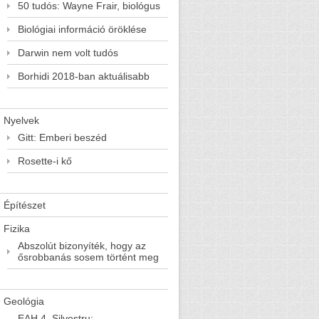
50 tudós: Wayne Frair, biológus
Biológiai információ öröklése
Darwin nem volt tudós
Borhidi 2018-ban aktuálisabb
Nyelvek
Gitt: Emberi beszéd
Rosette-i kő
Építészet
Fizika
Abszolút bizonyíték, hogy az
ősrobbanás sosem történt meg
Geológia
EAH 4. Silvestru: