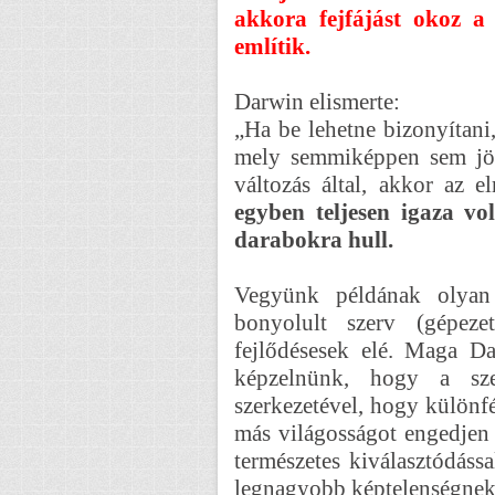
akkora fejfájást okoz a 
említik.
Darwin elismerte:
„Ha be lehetne bizonyítani
mely semmiképpen sem jöh
változás által, akkor az e
egyben teljesen igaza vo
darabokra hull.
Vegyünk példának olyan
bonyolult szerv (gépeze
fejlődésesek elé. Maga Da
képzelnünk, hogy a sz
szerkezetével, hogy különfél
más világosságot engedjen b
természetes kiválasztódáss
legnagyobb képtelenségnek