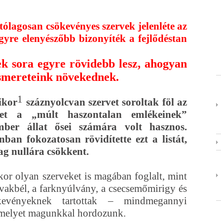
tólagosan csökevényes szervek jelenléte az
gyre elenyészőbb bizonyíték a fejlődéstan
ek sora egyre rövidebb lesz, ahogyan
 ismereteink növekednek.
1
ikor
száznyolcvan szervet soroltak föl az
ket a „múlt haszontalan emlékeinek”
mber állat ősei számára volt hasznos.
ban fokozatosan rövidítette ezt a listát,
ag nullára csökkent.
kor olyan szerveket is magában foglalt, mint
 vakbél, a farknyúlvány, a csecsemőmirigy és
kevényeknek tartottak – mindmegannyi
 melyet magunkkal hordozunk.