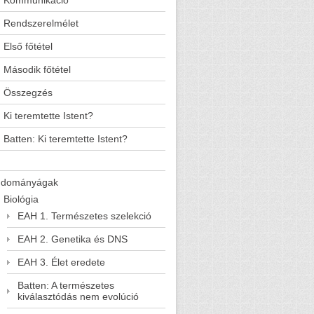
Kommunikáció
Rendszerelmélet
Első főtétel
Második főtétel
Összegzés
Ki teremtette Istent?
Batten: Ki teremtette Istent?
udományágak
Biológia
EAH 1. Természetes szelekció
EAH 2. Genetika és DNS
EAH 3. Élet eredete
Batten: A természetes
kiválasztódás nem evolúció