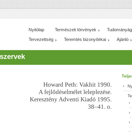
Nyitólap
Természeti törvények
Tudományág
Tervezettség
Teremtés bizonyítékai
Ajánló
szervek
Telj
Howard Peth: Vakhit 1990.
Ny
A fejlődéselmélet leleplezése.
Te
Keresztény Adventi Kiadó 1995.
38–41.
o.