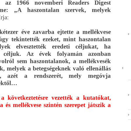
n az 1966 novemberi Readers Digest
címe: „A haszontalan szervek, melyek
rja:
étezer éve zavarba ejtette a mellékvese
gy tekintették ezeket, mint haszontalan
lyek elvesztették eredeti céljukat, ha
a céljuk. Az évek folyamán azonban
volról sem haszontalanok, a mellékvesék
k, melyek a betegségeknek való ellenállás
ák, azét a rendszerét, mely megóvja
gektől…
a következtetésre vezették a kutatókat,
 és mellékvese szintén szerepet játszik a