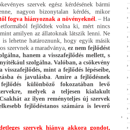
sökevényes szervek egész kérdésének bármi
 lenne, nagyon bizonytalan kérdés, mikor
ől fogva hiányoznak a növényeknél
. – Ha
etformából fejlődtek volna ki, mért nincs
int amilyen az állatoknak látszik lenni. Ne
 is lehetne határoznunk, hogy egyik másik
os szervnek a maradványa,
ez nem fejlődést
lgálna, hanem a visszafejlődés mellett, s
onyítékául szolgálna. Valóban, a csökevény
 visszafejlődés, mint a fejlődés lépéseibe,
zásba és javulásba
.
Amire a fejlődésnek
fejlődés különböző fokozatában levő
zervekre, melyek a teljesen kialakult
Csakhát az ilyen reményteljes új szervek
elkesebb fejlődéstanos számára is leverő
zdetleges szervek hiánya akkora gondot,