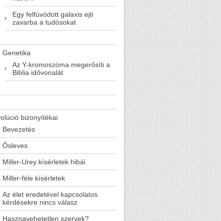
Egy felfúvódott galaxis ejti
zavarba a tudósokat
Genetika
Az Y-kromoszóma megerősíti a
Biblia idővonalát
olúció bizonyítékai
Bevezetés
Ősleves
Miller-Urey kísérletek hibái
Miller-féle kísérletek
Az élet eredetével kapcsolatos
kérdésekre nincs válasz
Hasznavehetetlen szervek?