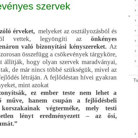
vényes szervek
zóló érveket,
melyeket az osztályozásból és
anból vettek, legyöngíti az
önkényes
enáron való bizonyítási kényszereket.
Az
szorosan összefügg a csökevények tárgyköre,
zt állítják, hogy olyan szervek maradványai,
tak, de már nincs többé szükségük, mivel az
fejlődés létráján.
A fejlődéstan hívei gyakran
T
nyeket, mint azokat
zonyítsák, ez ember teste nem lehet a
gső műve, hanem csupán a fejlődésbeli
n korszakainak végterméke, mely testi
letlen lényt eredményezett – az ősi,
eumát.”