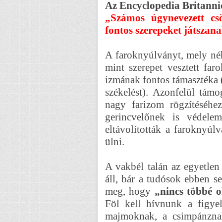
Az Encyclopedia Britannica
„Számos úgynevezett cs
fontos szerepeket játszan
A faroknyúlványt, mely néh
mint szerepet vesztett far
izmának fontos támasztéka 
székelést). Azonfelül támo
nagy farizom rögzítéséhez
gerincvelőnek is védele
eltávolították a faroknyú
ülni.
A vakbél talán az egyetlen
áll, bár a tudósok ebben se
meg, hogy
„nincs többé o
Föl kell hívnunk a figye
majmoknak, a csimpánznak