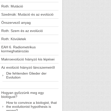
Roth: Mutáció
Szedmák: Mutáció és az evolúció
Önszervező anyag
Roth: Szem és az evolúció
Roth: Kövületek
EAH 6. Radiometrikus
kormeghatározás
Makroevolúció hiányzó kis lépései
Az evolúció hiányzó láncszemeiről
Die fehlenden Glieder der
Evolution
Hogyan győzzünk meg egy
biológust?
How to convince a biologist, that
the evolutionist hypothesis is
wrong?