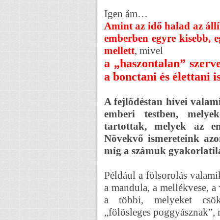
Igen ám…
Amint az idő halad az állí
emberben egyre kisebb, e
mellett
, mivel
a „haszontalan” szerv
a bonctani és élettani
A fejlődéstan hívei valam
emberi testben, melye
tartottak, melyek az e
Növekvő ismereteink azon
míg a számuk gyakorlatil
Például a fölsorolás valami
a mandula, a mellékvese, a
a többi, melyeket csö
„fölösleges poggyásznak”,