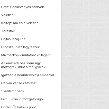
Peth: Csökevényes szervek
Véletlen
Kolrep: Idő és a véletlen
Törzsfák
Bojtosúszójú hal
Dinoszaurusz lágyrészek
Mikroszkóp kimutathat kollagént
Az emlősök ősei nem úgy
mozogtak, mint a mai gyíkok
Igazság a neandervölgyi emberről
Darwin végső cáfolata?
“Szellem” ősök
Gitt: Evolúció mozgatórugói
Bohlin: Öt kritikus pont