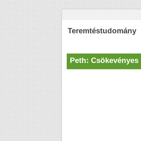
Teremtéstudomány
Peth: Csökevényes 