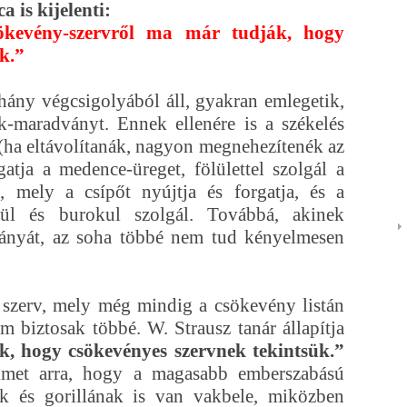
 is kijelenti:
ökevény-szervről ma már tudják, hogy
ak.”
ány végcsigolyából áll, gyakran emlegetik,
ok-maradványt. Ennek ellenére is a székelés
(ha eltávolítanák, nagyon megnehezítenék az
gatja a medence-üreget, fölülettel szolgál a
, mely a csípőt nyújtja és forgatja, és a
mül és burokul szolgál. Továbbá, akinek
lványát, az soha többé nem tud kényelmesen
 szerv, mely még mindig a csökevény listán
m biztosak többé. W. Strausz tanár állapítja
k, hogy csökevényes szervnek tekintsük.”
lmet arra, hogy a magasabb emberszabású
 és gorillának is van vakbele, miközben