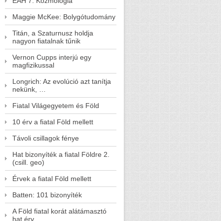
EAH 7. Kozmológia
Maggie McKee: Bolygótudomány
Titán, a Szaturnusz holdja
nagyon fiatalnak tűnik
Vernon Cupps interjú egy
magfizikussal
Longrich: Az evolúció azt tanítja
nekünk, …
Fiatal Világegyetem és Föld
10 érv a fiatal Föld mellett
Távoli csillagok fénye
Hat bizonyíték a fiatal Földre 2.
(csill. geo)
Érvek a fiatal Föld mellett
Batten: 101 bizonyíték
A Föld fiatal korát alátámasztó
hat érv