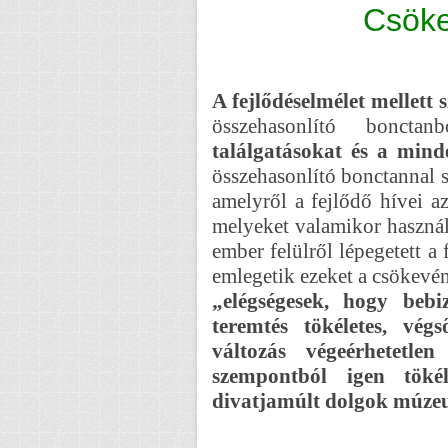
Csöke
A fejlődéselmélet mellett s
összehasonlító bonct
találgatásokat és a mind
összehasonlító bonctannal 
amelyről a fejlődő hívei a
melyeket valamikor használ
ember felülről lépegetett a 
emlegetik ezeket a csökevé
„elégségesek, hogy bebi
teremtés tökéletes, vé
változás végeérhetetle
szempontból igen töké
divatjamúlt dolgok múz