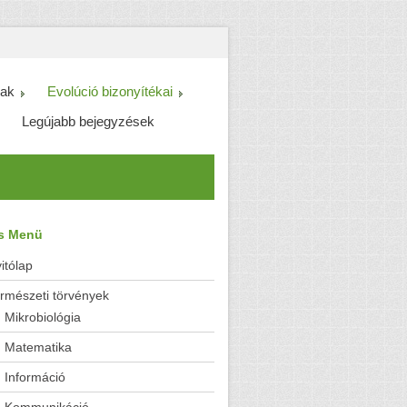
ak
Evolúció bizonyítékai
Legújabb bejegyzések
es Menü
itólap
rmészeti törvények
Mikrobiológia
Matematika
Információ