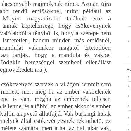
 alacsonyabb majmoknak nincs. Azután újra
abb rendű emlősöknél, mint például az
. Milyen magyarázatot találnak erre a
á annak képtelensége, hogy csökevénynek
nvaló abból a tényből is, hogy a szerepe nem
 ismeretlen, hanem minden más emlősnél,
andulát valamikor magától értetődően
r azt tartják, hogy a mandula és vakbél
 Hodgkin betegséggel szembeni ellenállást
egnövekedett máj).
Ev
 csökevényes szervek a világon semmit sem
n mellett, mert még ha az ember vakbelének
erepe is van, mégha az embernek teljesen
s lenne, és a többi, az ember akkor is ember
külön alapvető állatfajjá. Vak barlangi halak
némelyek által csökevényesnek tekinthető, ez
élete számára, mert a hal az hal, akár vak,