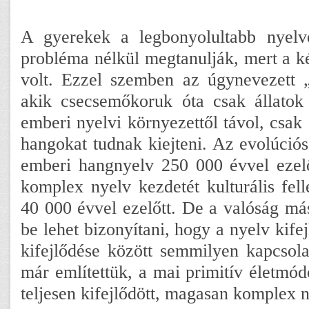
A gyerekek a legbonyolultabb nyelv
probléma nélkül megtanulják, mert a 
volt. Ezzel szemben az úgynevezett „
akik csecsemőkoruk óta csak állatok 
emberi nyelvi környezettől távol, csak a
hangokat tudnak kiejteni. Az evolúciós
emberi hangnyelv 250 000 évvel ezelő
komplex nyelv kezdetét kulturális fell
40 000 évvel ezelőtt. De a valóság má
be lehet bizonyítani, hogy a nyelv kifej
kifejlődése között semmilyen kapcsola
már említettük, a mai primitív életmód
teljesen kifejlődött, magasan komplex 