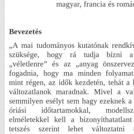
magyar, francia és romá
Bevezetés
„A mai tudományos kutatónak rendkív
szüksége, hogy rá tudja bízni a
„véletlenre” és az „anyag önszervez
fogadnia, hogy ma minden folyamat
mint régen, az idők kezdetén, tehát a 
változatlanok maradnak. Mivel a val
semmilyen esélyt sem hagy ezeknek a 
óriási időtartamokkal, modells
elméletekkel kell a bizonyíthatatlant
tetszés szerint lehet változtatni