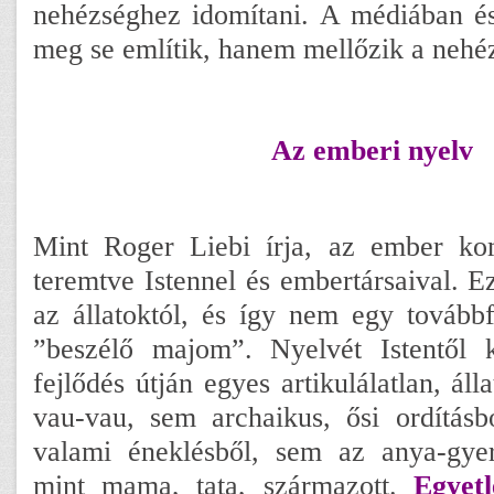
nehézséghez idomítani. A médiában é
meg se említik, hanem mellőzik a nehéz
Az emberi nyelv
Mint Roger Liebi írja, az ember k
teremtve Istennel és embertársaival. E
az állatoktól, és így nem egy tovább
”beszélő majom”. Nyelvét Istentől
fejlődés útján egyes artikulálatlan, áll
vau-vau, sem archaikus, ősi ordításb
valami éneklésből, sem az anya-gye
mint mama, tata, származott.
Egyet