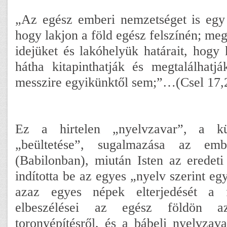
„Az egész emberi nemzetséget is egy 
hogy lakjon a föld egész felszínén; meg
idejüket és lakóhelyük határait, hogy 
hátha kitapinthatják és megtalálhatjá
messzire egyikünktől sem;”…(Csel 17,
Ez a hirtelen „nyelvzavar”, a k
„beültetése”, sugalmazása az em
(Babilonban), miután Isten az eredeti 
indította be az egyes „nyelv szerint e
azaz egyes népek elterjedését a
elbeszélései az egész földön a
toronyépítésről, és a bábeli nyelvzava