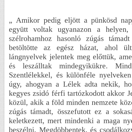
„ Amikor pedig eljött a pünkösd nap
együtt voltak ugyanazon a helyen, 
szélrohamhoz hasonló zúgás támadt
betöltötte az egész házat, ahol ü
lángnyelvek jelentek meg előttük, amel
és leszálltak mindegyikükre. Mind
Szentlélekkel, és különféle nyelveken
úgy, ahogyan a Lélek adta nekik, ho
kegyes zsidó férfi tartózkodott akkor 
közül, akik a föld minden nemzete közö
zúgás támadt, összefutott ez a sokas
keletkezett, mert mindenki a maga nye
beszélni. Megdöbbentek, és csodálkoz