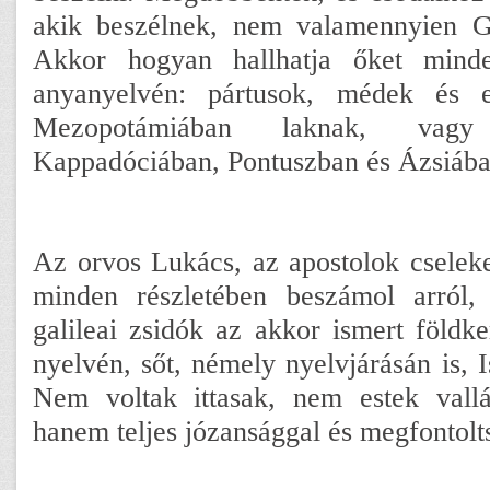
akik beszélnek, nem valamennyien Ga
Akkor hogyan hallhatja őket min
anyanyelvén: pártusok, médek és e
Mezopotámiában laknak, vag
Kappadóciában, Pontuszban és Ázsiába
Az orvos Lukács, az apostolok cseleke
minden részletében beszámol arról,
galileai zsidók az akkor ismert földk
nyelvén, sőt, némely nyelvjárásán is, Is
Nem voltak ittasak, nem estek vallá
hanem teljes józansággal és megfontolt