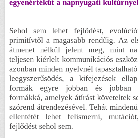
egyenértékűt a napnyugati kultúrnyel
Sehol sem lehet fejlődést, evolúció
primitívtől a magasabb rendűig. Az el
átmenet nélkül jelent meg, mint n
teljesen kiérlelt kommunikációs eszköz
azonban minden nyelvnél tapasztalható
leegyszerűsödés, a kifejezések ellap
formák egyre jobban és jobban á
formákká, amelyek átírást követeltek s
szórend átrendezésével. Tehát mindenüt
ellentétét lehet felismerni, mutációt,
fejlődést sehol sem.