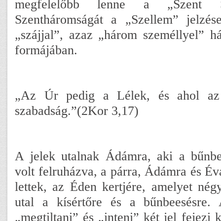
megfelelőbb lenne a „Szent Sz
Szentháromságát a „Szellem” jelzés
„szájjal”, azaz „három személlyel” h
formájában.
„Az Úr pedig a Lélek, és ahol az
szabadság.”(2Kor 3,17)
A jelek utalnak Ádámra, aki a bűnbee
volt felruházva, a párra, Ádámra és Évá
lettek, az Éden kertjére, amelyet négy
utal a kísértőre és a bűnbeesésre. 
„megtiltani” és „inteni” két jel fejezi 