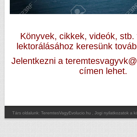
Könyvek, cikkek, videók, stb.
lektorálásához keresünk továb
Jelentkezni a teremtesvagyvk@
címen lehet.
Társ oldalunk: TeremtesVagyEvolucio.hu
, Jogi nyilatkozatok a 