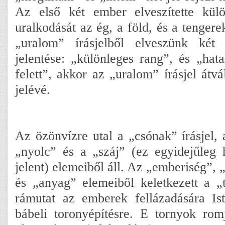
Az első két ember elveszítette külö
uralkodását az ég, a föld, és a tengerek
„uralom” írásjelből elveszünk két
jelentése: „különleges rang”, és „hat
felett”, akkor az „uralom” írásjel átv
jelévé.
Az özönvízre utal a „csónak” írásjel,
„nyolc” és a „száj” (ez egyidejűleg 
jelent) elemeiből áll. Az „emberiség”, „
és „anyag” elemeiből keletkezett a „
rámutat az emberek fellázadására Is
bábeli toronyépítésre. E tornyok romj