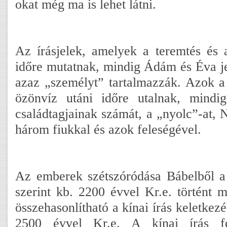
okat még ma is lehet látni.
Az írásjelek, amelyek a teremtés és 
időre mutatnak, mindig Ádám és Éva jel
azaz „személyt” tartalmazzák. Azok a
özönvíz utáni időre utalnak, mindi
családtagjainak számát, a „nyolc”-at, N
három fiukkal és azok feleségével.
Az emberek szétszóródása Bábelből a 
szerint kb. 2200 évvel Kr.e. történt 
összehasonlítható a kínai írás keletkezé
2500 évvel Kr.e. A kínai írás fe