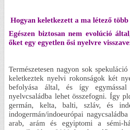
Hogyan keletkezett a ma létező több
Egészen biztosan nem evolúció álta
őket egy egyetlen ősi nyelvre visszave
Természetesen nagyon sok spekuláció 
keletkeztek nyelvi rokonságok két ny
befolyása által, és így egymással
nyelvcsaládba lehet összefogni. Így pl
germán, kelta, balti, szláv, és in
indogermán/indoeurópai nagycsaládba 
arab, arám és egyiptomi a sémi-há