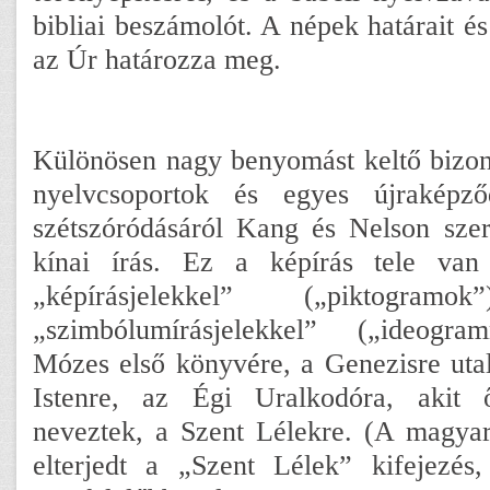
bibliai beszámolót. A népek határait és 
az Úr határozza meg.
Különösen nagy benyomást keltő bizon
nyelvcsoportok és egyes újraképző
szétszóródásáról Kang és Nelson szeri
kínai írás. Ez a képírás tele van
„képírásjelekkel” („piktogr
„szimbólumírásjelekkel” („ideogr
Mózes első könyvére, a Genezisre uta
Istenre, az Égi Uralkodóra, akit
neveztek, a Szent Lélekre. (A magya
elterjedt a „Szent Lélek” kifejezés