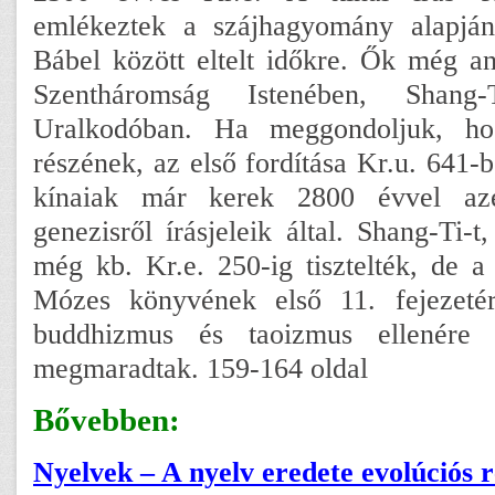
emlékeztek a szájhagyomány alapjá
Bábel között eltelt időkre. Ők még an
Szentháromság Istenében, Shang
Uralkodóban. Ha meggondoljuk, h
részének, az első fordítása Kr.u. 641-b
kínaiak már kerek 2800 évvel azel
genezisről írásjeleik által. Shang-Ti-
még kb. Kr.e. 250-ig tisztelték, de a 
Mózes könyvének első 11. fejezeté
buddhizmus és taoizmus ellenére
megmaradtak. 159-164 oldal
Bővebben:
Nyelvek – A nyelv eredete evolúciós r