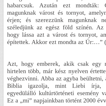
habarcsuk. Azután ezt mondták: G
magunknak várost és tornyot, amelyn
érjen; és szerezzünk magunknak n
széledjünk az egész föld színén. Az 
hogy lássa azt a várost és tornyot, 
építettek. Akkor ezt mondta az Úr:…” 
Azt, hogy emberek, akik csak egy n
hirtelen több, már kész nyelven értette
véghezvinni. Abba az agyba beültetni, 
Biblia igazolja, mint Liebi írja
egyedülálló kultúrtörténeti esemény v
Ez a „mi” napjainkban történt 2000 évve