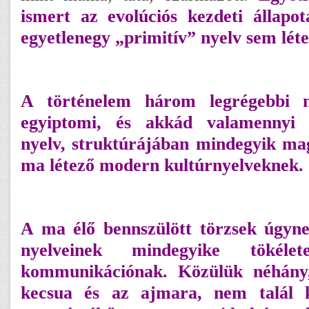
ismert az evolúciós kezdeti állapo
egyetlenegy „primitív” nyelv sem léte
A történelem három legrégebbi n
egyiptomi, és akkád valamennyi
nyelv, struktúrájában mindegyik maga
ma létező modern kultúrnyelveknek.
A ma élő bennszülött törzsek úgyne
nyelveinek mindegyike tökél
kommunikációnak. Közülük néhány
kecsua és az ajmara, nem talál 