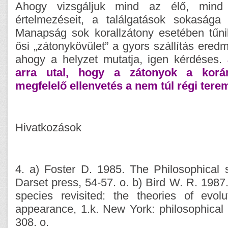
Ahogy vizsgáljuk mind az élő, mind 
értelmezéseit, a találgatások sokasága
Manapság sok korallzátony esetében tűn
ősi „zátonykövület” a gyors szállítás ered
ahogy a helyzet mutatja, igen kérdéses.
arra utal, hogy a zátonyok a kor
megfelelő ellenvetés a nem túl régi ter
Hivatkozások
4. a) Foster D. 1985. The Philosophical 
Darset press, 54-57. o. b) Bird W. R. 1987.
species revisited: the theories of evol
appearance, 1.k. New York: philosophical L
308. o.