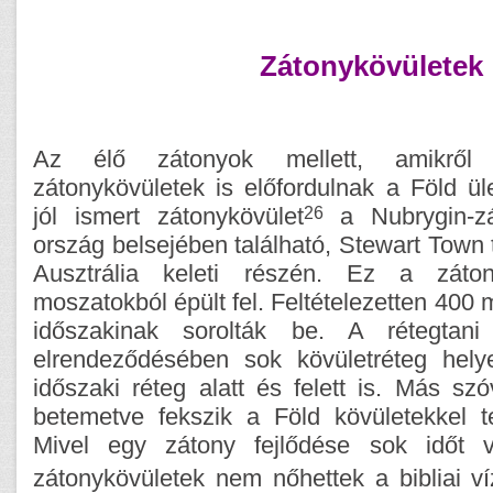
Zátonykövületek
Az élő zátonyok mellett, amikről 
zátonykövületek is előfordulnak a Föld ü
26
jól ismert zátonykövület
a Nubrygin-z
ország belsejében található, Stewart Town 
Ausztrália keleti részén. Ez a záton
moszatokból épült fel. Feltételezetten 400 
időszakinak sorolták be. A rétegtani
elrendeződésében sok kövületréteg hely
időszaki réteg alatt és felett is. Más szó
betemetve fekszik a Föld kövületekkel te
Mivel egy zátony fejlődése sok időt v
zátonykövületek nem nőhettek a bibliai v