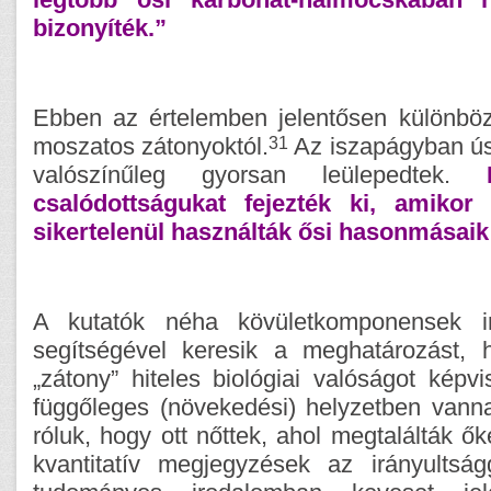
bizonyíték.”
Ebben az értelemben jelentősen különböz
31
moszatos zátonyoktól.
Az iszapágyban ú
valószínűleg gyorsan leülepedtek.
csalódottságukat fejezték ki, amikor
sikertelenül használták ősi hasonmásai
A kutatók néha kövületkomponensek i
segítségével keresik a meghatározást, 
„zátony” hiteles biológiai valóságot képvi
függőleges (növekedési) helyzetben vannak
róluk, hogy ott nőttek, ahol megtalálták ő
kvantitatív megjegyzések az irányultsá