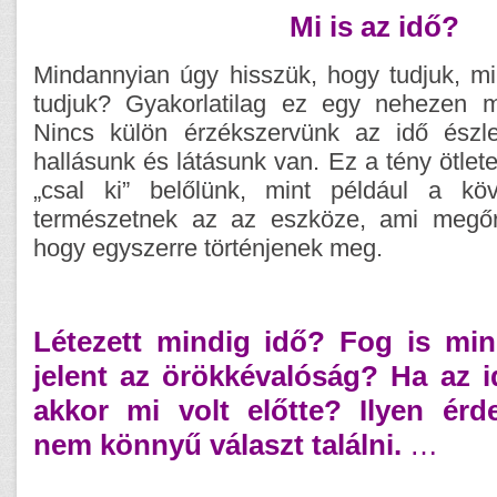
Mi is az idő?
Mindannyian úgy hisszük, hogy tudjuk, mi
tudjuk? Gyakorlatilag ez egy nehezen m
Nincs külön érzékszervünk az idő észle
hallásunk és látásunk van. Ez a tény ötle
„csal ki” belőlünk, mint például a kö
természetnek az az eszköze, ami megőrz
hogy egyszerre történjenek meg.
Létezett mindig idő? Fog is min
jelent az örökkévalóság? Ha az i
akkor mi volt előtte? Ilyen érd
nem könnyű választ találni.
…