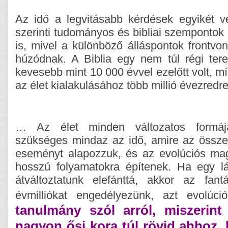
Az idő a legvitásabb kérdések egyikét ve
szerinti tudományos és bibliai szempontok 
is, mivel a különböző álláspontok frontvon
húzódnak. A Biblia egy nem túl régi tere
kevesebb mint 10 000 évvel ezelőtt volt, mí
az élet kialakulásához több millió évezredre
… Az élet minden változatos formájá
szükséges mindaz az idő, amire az összes
eseményt alapozzuk, és az evolúciós ma
hosszú folyamatokra építenek. Ha egy l
átváltoztatunk elefánttá, akkor az fan
évmilliókat engedélyezünk, azt evolúc
tanulmány szól arról, miszerint
nagyon ősi kora túl rövid ahhoz, 