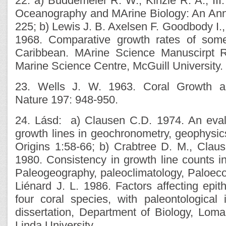
22. a) Buddemeier R. W., Kinzie R. A., III
Oceanography and MArine Biology: An Ann
225; b) Lewis J. B. Axelsen F. Goodbody I.,
1968. Comparative growth rates of some
Caribbean. MArine Science Manuscirpt R
Marine Science Centre, McGuill University.
23. Wells J. W. 1963. Coral Growth a
Nature 197: 948-950.
24. Lásd: a) Clausen C.D. 1974. An evalu
growth lines in geochronometry, geophysic
Origins 1:58-66; b) Crabtree D. M., Clau
1980. Consistency in growth line counts i
Paleogeography, paleoclimatology, Paloeco
Liénard J. L. 1986. Factors affecting epit
four coral species, with paleontological 
dissertation, Department of Biology, Loma
Linda University.