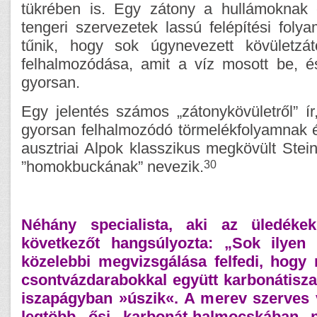
tükrében is. Egy zátony a hullámoknak e
tengeri szervezetek lassú felépítési folya
tűnik, hogy sok úgynevezett kövületzá
felhalmozódása, amit a víz mosott be, és
gyorsan.
Egy jelentés számos „zátonykövületről” í
gyorsan felhalmozódó törmelékfolyamnak 
ausztriai Alpok klasszikus megkövült Stein
30
”homokbuckának” nevezik.
Néhány specialista, aki az üledékekk
következőt hangsúlyozta: „Sok ilyen 
közelebbi megvizsgálása felfedi, hogy
csontvázdarabokkal együtt karbonátisza
iszapágyban »úszik«. A merev szerves 
legtöbb ősi karbonát-halmocskában 