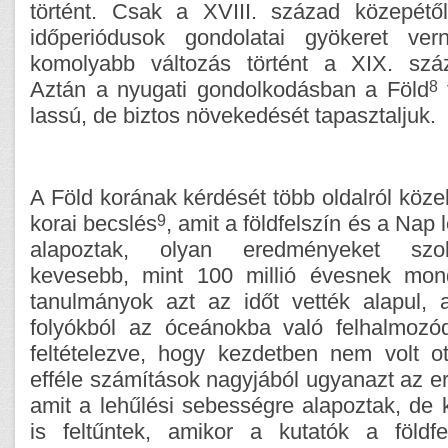
történt. Csak a XVIII. század közepétő
időperiódusok gondolatai gyökeret ve
komolyabb változás történt a XIX. szá
8
Aztán a nyugati gondolkodásban a Föld
f
lassú, de biztos növekedését tapasztaljuk.
A Föld korának kérdését több oldalról köze
9
korai becslés
, amit a földfelszín és a Nap
alapoztak, olyan eredményeket szolg
kevesebb, mint 100 millió évesnek mon
tanulmányok azt az időt vették alapul,
folyókból az óceánokba való felhalmozó
feltételezve, hogy kezdetben nem volt o
efféle számítások nagyjából ugyanazt az e
amit a lehűlési sebességre alapoztak, de 
is feltűntek, amikor a kutatók a földf