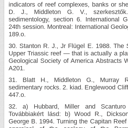
indicators of reef complexes, banks or sh
D. J., Middleton G. V., szerkesztők.
sedimentology, section 6. International 
24th session. Montreal: International Geol
189.o.
30. Stanton R. J., Jr Flügel E. 1988. The S
Upper Triassic reef — that is actually a pl
Geological Society of America Abstracts 
A201.
31. Blatt H., Middleton G., Murray R
sedimentary rocks. 2. kiad. Englewood Cliffs
447.o.
32. a) Hubbard, Miller and Scanturo 
Továbbiakért lásd: b) Wood R., Dickson
George B. 1994. Turning the Capitan Reef