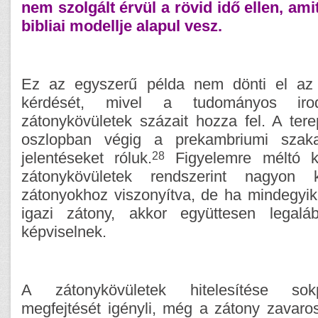
nem szolgált érvül a rövid idő ellen, ami
bibliai modellje alapul vesz.
Ez az egyszerű példa nem dönti el az
kérdését, mivel a tudományos i
zátonykövületek százait hozza fel. A tere
oszlopban végig a prekambriumi szakasz
28
jelentéseket róluk.
Figyelemre méltó ki
zátonykövületek rendszerint nagyo
zátonyokhoz viszonyítva, de ha mindegyik
igazi zátony, akkor együttesen legal
képviselnek.
A zátonykövületek hitelesítése so
megfejtését igényli, még a zátony zavar