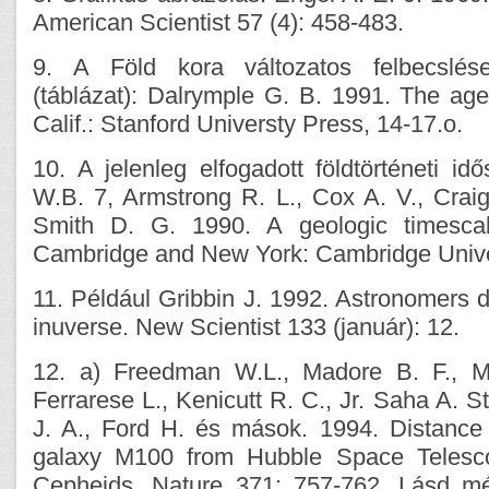
American Scientist 57 (4): 458-483.
9. A Föld kora változatos felbecslés
(táblázat): Dalrymple G. B. 1991. The age
Calif.: Stanford Universty Press, 14-17.o.
10. A jelenleg elfogadott földtörténeti id
W.B. 7, Armstrong R. L., Cox A. V., Craig
Smith D. G. 1990. A geologic timescal
Cambridge and New York: Cambridge Unive
11. Például Gribbin J. 1992. Astronomers d
inuverse. New Scientist 133 (január): 12.
12. a) Freedman W.L., Madore B. F., Mo
Ferrarese L., Kenicutt R. C., Jr. Saha A. 
J. A., Ford H. és mások. 1994. Distance 
galaxy M100 from Hubble Space Telesco
Cepheids. Nature 371: 757-762. Lásd mé