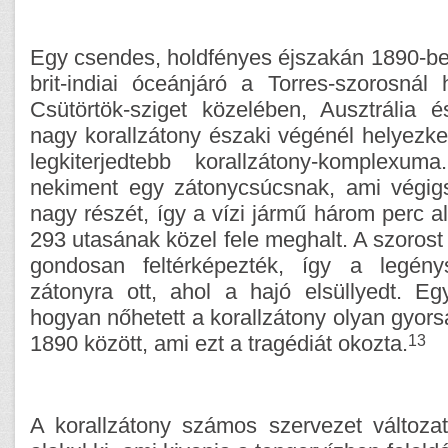
Egy csendes, holdfényes éjszakán 1890-be
brit-indiai óceánjáró a Torres-szorosnál 
Csütörtök-sziget közelében, Ausztrália 
nagy korallzátony északi végénél helyezked
legkiterjedtebb korallzátony-komplexum
nekiment egy zátonycsúcsnak, ami végigsz
nagy részét, így a vízi jármű három perc ala
293 utasának közel fele meghalt. A szorost
gondosan feltérképezték, így a legén
zátonyra ott, ahol a hajó elsüllyedt. Eg
hogyan nőhetett a korallzátony olyan gyors
13
1890 között, ami ezt a tragédiát okozta.
A korallzátony számos szervezet változa