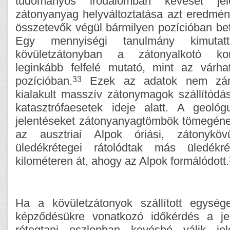
tudományos irodalomban keveset je
zátonyanyag helyváltoztatása azt eredmén
összetevők végül bármilyen pozícióban befe
Egy mennyiségi tanulmány kimuta
kövületzátonyban a zátonyalkotó k
leginkább felfelé mutató, mint az várh
33
pozícióban.
Ezek az adatok nem zárj
kialakult masszív zátonymagok szállítódá
katasztrófaesetek ideje alatt. A geoló
jelentéseket zátonyanyagtömbök tömegének
az ausztriai Alpok óriási, zátonykövü
üledékrétegei rátolódtak más üledékr
kilométeren át, ahogy az Alpok formálódott.
Ha a kövületzátonyok szállított egység
képződésükre vonatkozó időkérdés a jel
rétegtani oszlopban kevésbé válik je