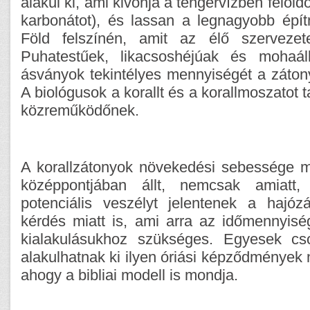
alakul ki, ami kivonja a tengervízben felold
karbonátot), és lassan a legnagyobb épít
Föld felszínén, amit az élő szervezete
Puhatestűek, likacsoshéjúak és mohaáll
ásványok tekintélyes mennyiségét a záto
A biológusok a korallt és a korallmoszatot t
közreműködőnek.
A korallzátonyok növekedési sebessége m
középpontjában állt, nemcsak amiatt
potenciális veszélyt jelentenek a hajó
kérdés miatt is, ami arra az időmennyisé
kialakulásukhoz szükséges. Egyesek cs
alakulhatnak ki ilyen óriási képződmények 
ahogy a bibliai modell is mondja.