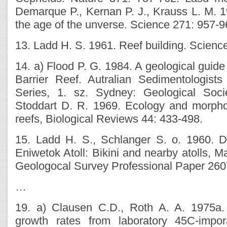
Demarque P., Kernan P. J., Krauss L. M. 19
the age of the unverse. Science 271: 957-9
13. Ladd H. S. 1961. Reef building. Scienc
14. a) Flood P. G. 1984. A geological guide
Barrier Reef. Autralian Sedimentologist
Series, 1. sz. Sydney: Geological Socie
Stoddart D. R. 1969. Ecology and morphol
reefs, Biological Reviews 44: 433-498.
15. Ladd H. S., Schlanger S. o. 1960. Dr
Eniwetok Atoll: Bikini and nearby atolls, Ma
Geologocal Survey Professional Paper 260
…
19. a) Clausen C.D., Roth A. A. 1975a. 
growth rates from laboratory 45C-impor