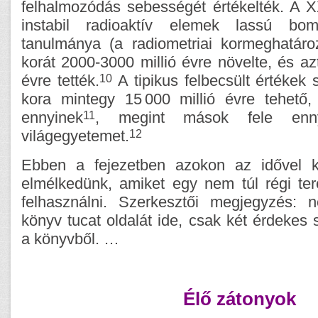
felhalmozódás sebességét értékelték. A X
instabil radioaktív elemek lassú bom
tanulmánya (a radiometriai kormeghatáro
korát 2000-3000 millió évre növelte, és az
10
évre tették.
A tipikus felbecsült értékek 
kora mintegy 15 000 millió évre tehető
11
ennyinek
, megint mások fele enn
12
világegyetemet.
Ebben a fejezetben azokon az idővel k
elmélkedünk, amiket egy nem túl régi ter
felhasználni. Szerkesztői megjegyzés:
könyv tucat oldalát ide, csak két érdekes
a könyvből. …
Élő zátonyok