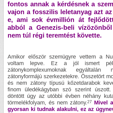
fontos annak a kérdésnek a szem
vajon a fosszilis leletanyag azt az 
e, ami sok évmillión át fejlődöt
abból a Genezis-beli vízözönből
nem túl régi teremtést követte.
Amikor először szemügyre vettem a Nub
voltam lepve. Ez a jól ismert pé
zátonykomplexumoknak egyáltalán
zátonyformájú szerkezetekre. Összetört m
és nem zátony típusú kőzetdarabok keve
finom üledékágyban szó szerint úszott.
döntött úgy az utóbbi évben néhány kut
27
törmelékfolyam, és nem zátony.
Mivel 
gyorsan ki tudnak alakulni, ez az úgyne