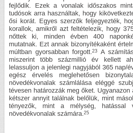
fejlődik. Ezek a vonalak időszakos mint
tudósok arra használtak, hogy kikövetkezte
ősi korát. Egyes szerzők feljegyezték, h
korallok, amikről azt feltételezik, hogy 375
nőttek ki, minden évben 400 naponkén
mutatnak. Ezt annak bizonyítékaként értel
23
múltban gyorsabban forgott.
A számításo
miszerint több százmillió év kellett 
lelassuljon a jelenlegi nagyjából 365 nap/
egész érvelés meglehetősen bizonytal
növedékvonalak számlálása eléggé szubj
tévesen határozzák meg őket. Ugyanazon
kétszer annyit találnak belőlük, mint máso
tényezők, mint a mélység, hatással v
25
növedékvonalak számára.