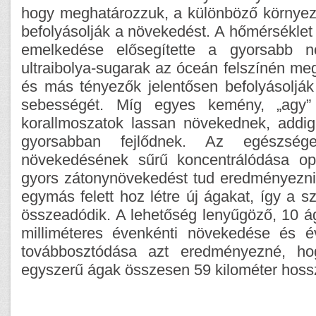
hogy meghatározzuk, a különböző környez
befolyásolják a növekedést. A hőmérsékle
emelkedése elősegítette a gyorsabb n
ultraibolya-sugarak az óceán felszínén meg
és más tényezők jelentősen befolyásoljá
sebességét. Míg egyes kemény, „agy” 
korallmoszatok lassan növekednek, addi
gyorsabban fejlődnek. Az egészség
növekedésének sűrű koncentrálódása opt
gyors zátonynövekedést tud eredményezni.
egymás felett hoz létre új ágakat, így a 
összeadódik. A lehetőség lenyűgöző, 10 á
milliméteres évenkénti növekedése és é
továbbosztódása azt eredményezné, ho
egyszerű ágak összesen 59 kilométer hoss