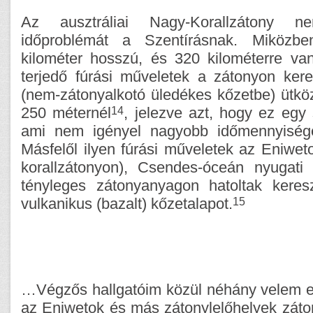
Az ausztráliai Nagy-Korallzátony 
időproblémát a Szentírásnak. Miközb
kilométer hosszú, és 320 kilométerre van
terjedő fúrási műveletek a zátonyon ker
(nem-zátonyalkotó üledékes kőzetbe) ütkö
14
250 méternél
, jelezve azt, hogy ez egy
ami nem igényel nagyobb időmennyiséget
Másfelől ilyen fúrási műveletek az Eniweto
korallzátonyon), Csendes-óceán nyugati
tényleges zátonyanyagon hatoltak keresz
15
vulkanikus (bazalt) kőzetalapot.
…Végzős hallgatóim közül néhány velem e
az Eniwetok és más zátonylelőhelyek záton