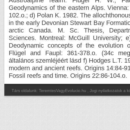
Austroalpine realm. Flügel H. W., Fau
Geodynamics of the eastern Alps. Vienna:
102.o.; d) Polan K. 1982. The allochthonous
in the early Devonian Stewart Bay Formatio
arctic Canada. M. Sc. Thesis, Depart
Sciences. Montreal: McGuill University; 
Deodynamic concepts of the evolution o
Flügel and Faupl: 361-378.o. (34c meg
általános szemléjéért lásd f) Hodges L.T. 19
modern and ancient reefs. Origins 14:84-91
Fossil reefs and time. Origins 22:86-104.o.
Társ oldalunk: TeremtesVagyEvolucio.hu
, Jogi nyilatkozatok a 