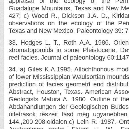
appraisal of the ecology of the Perm
Guadalupe Mountains, Texas and New Mex
427; c) Wood R., Dickson J.A. D., Kirkl
observations on the ecology of the Per
Texas and New Mexico. Paleontology 39: 7
33. Hodges L. T., Roth A.A. 1986. Orient
stromatoporoids in some Pleistocene, Dev
reef facies. Journal of paleontology 60:114
34. a) Giles K.A.1995. Allochthonous mode
of lower Mississippian Waulsortian mounds 
prediction of facies geometrí end distribu
Abstract, Houston, Texas. American Assoc
Geologists Matura A. 1980. Outline of the
Abdahandlungen der Geologischen Budesa
útleírások részeit lásd még ugyanebben
144.,200-208.oldalon;c) Lein R. 1987. Ont