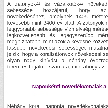
21
22
A zátonyok
és vázalkotók
növekedé
sebessége hozzájárul, hogy az 
növekedéséhez, amelynek 1405 métere
kevesebb mint 3400 év alatt. A zátonyok
leggyorsabb sebessége vízmélység mérése
legközvetlenebb és legegyszerűbb mér
megbízhatóbb, mint azok a kevésbé közvet
lassúbb növekedési sebességet mutatn
jelzik, hogy a korallzátonyok növekedési s
olyan nagy kihívást a néhány évezredde
teremtés fogalma számára, mint ahogy azt n
Naponkénti növedékvonalak a 
Néhány korall naponta növedékvonalaka