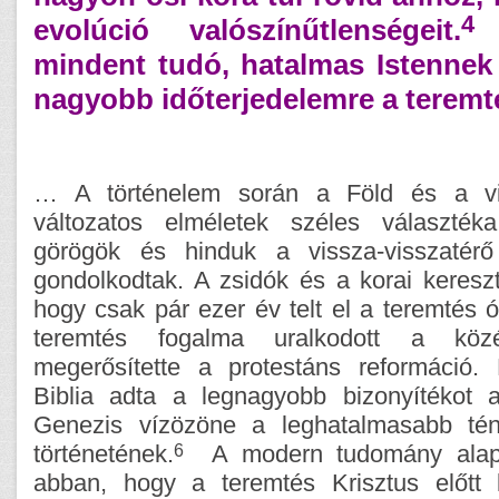
4
evolúció valószínűtlenségeit.
M
mindent tudó, hatalmas Istennek
nagyobb időterjedelemre a teremt
… A történelem során a Föld és a vil
változatos elméletek széles választéka
görögök és hinduk a vissza-visszatérő
gondolkodtak. A zsidók és a korai keresz
hogy csak pár ezer év telt el a teremtés ó
teremtés fogalma uralkodott a köz
megerősítette a protestáns reformáció.
Biblia adta a legnagyobb bizonyítékot 
Genezis vízözöne a leghatalmasabb tén
6
történetének.
A modern tudomány alapító
abban, hogy a teremtés Krisztus előtt 