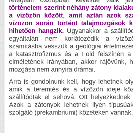
történelem szerint néhány zátony kialak
a vízözön között, amit aztán azok szál
vízözön során történt talajmozgások k
hihetően hangzik.
Ugyanakkor a szállító
egyáltalán nem korlátozódik a vízözö
számításba vesszük a geológiai értelmezés
a katasztrofizmus és a Föld felszínén 
elméletének irányában, akkor rájövünk, 
mozgása nem annyira drámai.
Arra is gondolnunk kell, hogy lehetnek ol
amik a teremtés és a vízözön ideje köz
szállítódtak el sehová. Ott helyezkednek e
Azok a zátonyok lehetnek ilyen típusúa
szolgáló (prekambriumi) kőzeteken vannak.