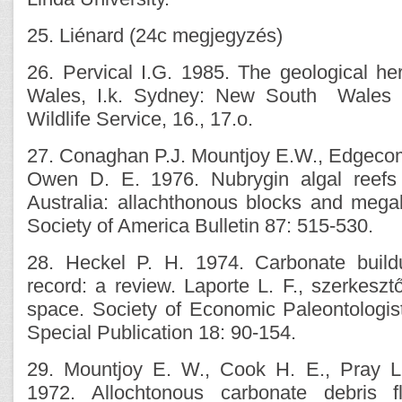
25. Liénard (24c megjegyzés)
26. Pervical I.G. 1985. The geological h
Wales, I.k. Sydney: New South Wales n
Wildlife Service, 16., 17.o.
27. Conaghan P.J. Mountjoy E.W., Edgecomb
Owen D. E. 1976. Nubrygin algal reefs 
Australia: allachthonous blocks and mega
Society of America Bulletin 87: 515-530.
28. Heckel P. H. 1974. Carbonate build
record: a review. Laporte L. F., szerkeszt
space. Society of Economic Paleontologis
Special Publication 18: 90-154.
29. Mountjoy E. W., Cook H. E., Pray L
1972. Allochtonous carbonate debris 