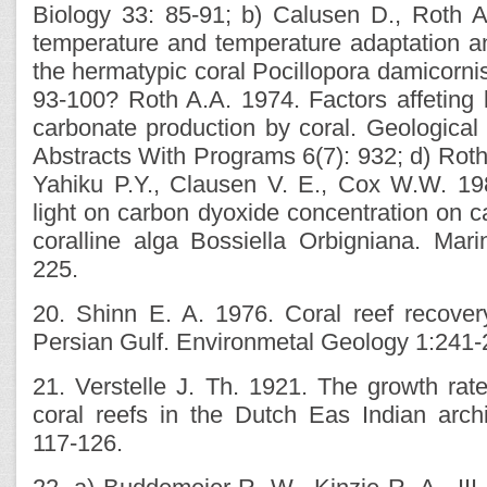
Biology 33: 85-91; b) Calusen D., Roth A
temperature and temperature adaptation an 
the hermatypic coral Pocillopora damicorni
93-100? Roth A.A. 1974. Factors affeting l
carbonate production by coral. Geological
Abstracts With Programs 6(7): 932; d) Roth
Yahiku P.Y., Clausen V. E., Cox W.W. 19
light on carbon dyoxide concentration on cal
coralline alga Bossiella Orbigniana. Mar
225.
20. Shinn E. A. 1976. Coral reef recover
Persian Gulf. Environmetal Geology 1:241-
21. Verstelle J. Th. 1921. The growth rate
coral reefs in the Dutch Eas Indian arch
117-126.