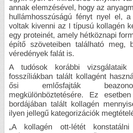
annak elemzésével, hogy az anyagmi
hullámhosszúságú fényt nyel el, a
voltak kivenni az I típusú kollagén 
egy proteinét, amely hétköznapi form
építő szöveteiben található meg, 
véredények falát is.
A tudósok korábbi vizsgálataik 
fosszíliákban talált kollagént haszn
ősi emlősfajták beazono
megkülönböztetésére. Ez esetben
bordájában talált kollagén mennyisé
ilyen jellegű kategorizációk megtétel
„A kollagén ott-létét konstatál