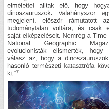
elmélettel álltak elő, hogy hogy
dinoszauruszok. Valahányszor e
megjelent, először rámutatott a
tudománytalan voltára, és csak e
saját elképzeléseit. Nemrég a Tim
National Geographic Magazi
evolucionisták elismerték, hogy
válasz az, hogy a dinoszauruszo
hasonló természeti katasztrófa köv
7
ki.”