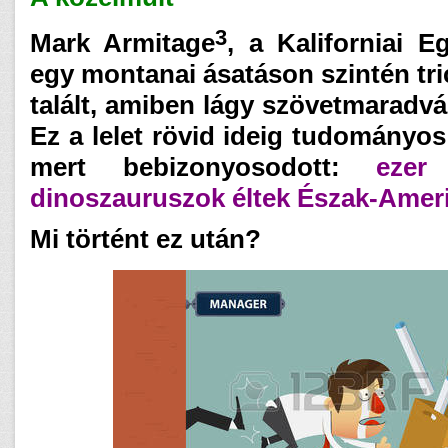
3
Mark Armitage
, a Kaliforniai E
egy montanai ásatáson szintén tri
talált, amiben lágy szövetmaradv
Ez a lelet rövid ideig tudományos
mert bebizonyosodott:
ezer
dinoszauruszok éltek Észak-Amer
Mi történt ez után?