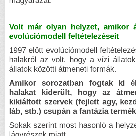
magyarázat.”
Volt már olyan helyzet, amikor át
evolúciómodell feltételezéseit
1997 előtt evolúciómodell feltételez
halakról az volt, hogy a vízi állato
állatok közötti átmeneti formák.
Amikor sorozatban fogtak ki é
halakat kiderült, hogy az átme
kikiáltott szervek (fejlett agy, ke
láb, stb.) csupán a fantázia termék
Sokak szerint most hasonló a helyz
lágyrészek miatt.