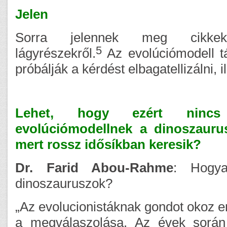
Jelen
Sorra jelennek meg cikkek
5
lágyrészekről.
Az evolúciómodell tá
próbálják a kérdést elbagatellizálni, il
Lehet, hogy ezért nincs
evolúciómodellnek a dinoszaurus
mert rossz idősíkban keresik?
Dr. Farid Abou-Rahme
:
Hogy
dinoszauruszok?
„Az evolucionistáknak gondot okoz 
a megválaszolása. Az évek során