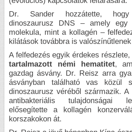
(evolúciós) kapcsolatok feltárására.
Dr. Sander hozzátette, hog
dinoszaurusz DNS – amely egy jó
molekula, mint a kollagén – felfed
kilátások továbbra is valószínűtlene
A felfedezés egyik érdekes részlete
tartalmazott némi hematitet
, am
gazdag ásvány. Dr. Reisz arra gya
ásványban található vas közül s
dinoszaurusz véréből származik. A
antibakteriális tulajdonságai 
elősegítette a kollagén konzervál
korszakokon át.