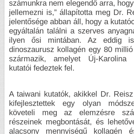
számunkra nem elegendő arra, hogy
jellemezni is,” állapította meg Dr. R
jelentősége abban áll, hogy a kutató
egyáltalán találni a szerves anyagna
ilyen ősi mintában. Az eddig is
dinoszaurusz kollagén egy 80 millió 
származik, amelyet Új-Karolina
kutatói fedeztek fel.
A taiwani kutatók, akikkel Dr. Reisz
kifejlesztettek egy olyan móds
követeli meg az elemzésre szá
részeinek megbontását, és lehetőv
alacsony mennyiségű kollagén é