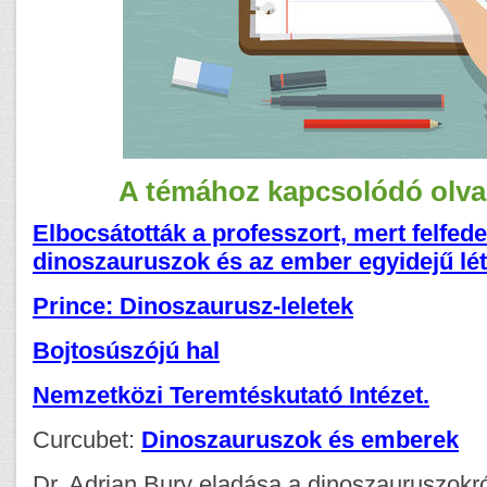
A témához kapcsolódó olv
Elbocsátották a professzort, mert felfed
dinoszauruszok és az ember egyidejű lé
Prince: Dinoszaurusz-leletek
Bojtosúszójú hal
Nemzetközi Teremtéskutató Intézet.
Curcubet:
Dinoszauruszok és emberek
Dr. Adrian Bury eladása a dinoszauruszokró