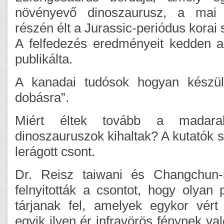
növényevő dinoszaurusz, a mai 
részén élt a Jurassic-periódus korai
A felfedezés eredményeit kedden 
publikálta.
A kanadai tudósok hogyan készül
dobásra”.
Miért éltek tovább a madar
dinoszauruszok kihaltak? A kutatók s
lerágott csont.
Dr. Reisz taiwani és Changchun-i
felnyitották a csontot, hogy olyan 
tárjanak fel, amelyek egykor vért
egyik ilyen ér infravörös fénynek va