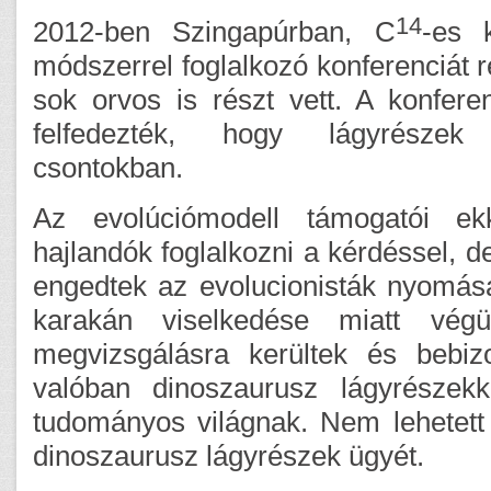
14
2012-ben Szingapúrban, C
-es 
módszerrel foglalkozó konferenciát 
sok orvos is részt vett. A konfer
felfedezték, hogy lágyrészek
csontokban.
Az evolúciómodell támogatói e
hajlandók foglalkozni a kérdéssel, 
engedtek az evolucionisták nyomás
karakán viselkedése miatt vég
megvizsgálásra kerültek és bebiz
valóban dinoszaurusz lágyrészek
tudományos világnak. Nem lehetett 
dinoszaurusz lágyrészek ügyét.