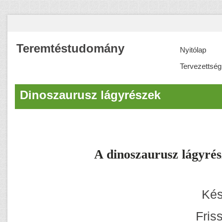
Teremtéstudomány
Nyitólap
Tervezettség
Dinoszaurusz lágyrészek
A dinoszaurusz lágyré
Kés
Fris