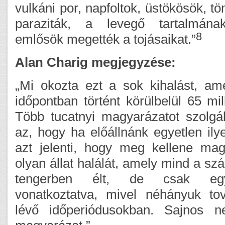
vulkáni por, napfoltok, üstökösök, t
paraziták, a levegő tartalmána
8
emlősök megették a tojásaikat.”
Alan Charig megjegyzése:
„Mi okozta ezt a sok kihalást, am
időpontban történt körülbelül 65 mil
Több tucatnyi magyarázatot szolg
az, hogy ha előállnánk egyetlen ily
azt jelenti, hogy meg kellene ma
olyan állat halálát, amely mind a sz
tengerben élt, de csak eg
vonatkoztatva, mivel néhányuk to
lévő időperiódusokban. Sajnos n