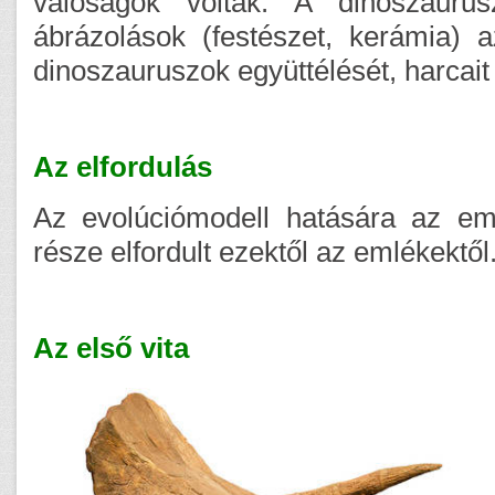
valóságok voltak. A dinoszaurus
ábrázolások (festészet, kerámia)
dinoszauruszok együttélését, harcait
Az elfordulás
Az evolúciómodell hatására az e
része elfordult ezektől az emlékektől
Az első vita