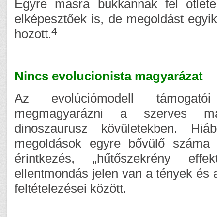
Egyre másra bukkannak fel ötlet
elképesztőek is, de megoldást egyik
4
hozott.
Nincs evolucionista magyarázat
Az evolúciómodell támogat
megmagyarázni a szerves ma
dinoszaurusz kövületekben. Hiá
megoldások egyre bővülő száma (
érintkezés, „hűtőszekrény effe
ellentmondás jelen van a tények és 
feltételezései között.