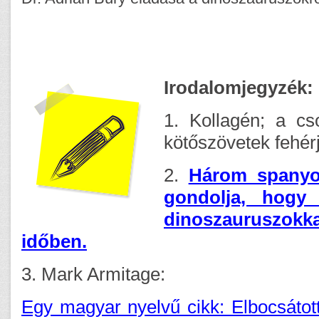
Irodalomjegyzék:
1. Kollagén; a cs
kötőszövetek fehér
2.
Három spanyol
gondolja, hogy
dinoszauruszok
időben.
3. Mark Armitage:
Egy magyar nyelvű cikk: Elbocsátott