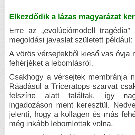
Elkezdődik a lázas magyarázat ke
Erre az „evolúciómodell tragédia”
megoldási javaslat született például:
A vörös vérsejtekből kieső vas óvja
fehérjéket a lebomlásról.
Csakhogy a vérsejtek membránja 
Ráadásul a Triceratops szarvat csak
felszíne alatt találtak, így na
ingadozáson ment keresztül. Nedves
jelenti, hogy a kollagen és más fehé
még inkább lebomlottak volna.