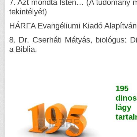
7. Azt mondta Isten… (A tudomány me
tekintélyét)
HÁRFA Evangéliumi Kiadó Alapítvány
8. Dr. Cserháti Mátyás, biológus: 
a Biblia.
195
dinos
lágy
tarta