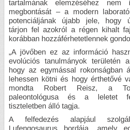
tartalmának elemzéséhez nem i
megbontását – a modern laborató
potenciáljának újabb jele, hogy ú
tárjon fel azokról a régen kihalt fa
korábban hozzáférhetetlennek gondo
„A jövőben ez az információ haszn
evolúciós tanulmányok területén 
hogy az egymással rokonságban ál
lehessen kötni és hogy érthetővé vál
mondta Robert Reisz, a To
paleontológusa és a leletet f
tiszteletben álló tagja.
A felfedezés alapjául szolg
Lufengosaurus bordája, amely e