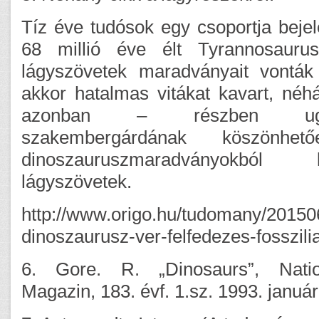
Tíz éve tudósok egy csoportja bejel
68 millió éve élt Tyrannosaurus
lágyszövetek maradványait vonták 
akkor hatalmas vitákat kavart, né
azonban – részben ug
szakembergárdának köszönh
dinoszauruszmaradványokból
lágyszövetek.
http://www.origo.hu/tudomany/20150
dinoszaurusz-ver-felfedezes-fosszili
6. Gore. R. „Dinosaurs”, Nati
Magazin, 183. évf. 1.sz. 1993. január