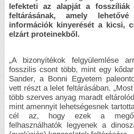
lefekteti az alapját a fosszíliá
feltárásának, amely lehetővé
információk kinyerését a kicsi, 
elzárt proteinekből.
„A bizonyítékok felgyülemlése a
fosszilis csont több, mint egy kődara
Sander, a Bonni Egyetem paleont
vett részt a lelet feltárásában. „Mos
több szerves anyag maradt eltároló
mint amennyit lehetségesnek tartotta
cél az, hogy ezek a megőrz
felhasználhatók legyenek a dinosz