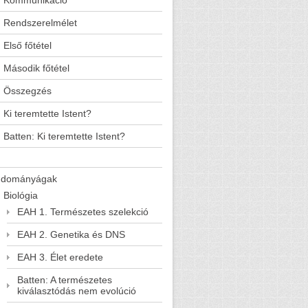
Kommunikáció
Rendszerelmélet
Első főtétel
Második főtétel
Összegzés
Ki teremtette Istent?
Batten: Ki teremtette Istent?
udományágak
Biológia
EAH 1. Természetes szelekció
EAH 2. Genetika és DNS
EAH 3. Élet eredete
Batten: A természetes
kiválasztódás nem evolúció