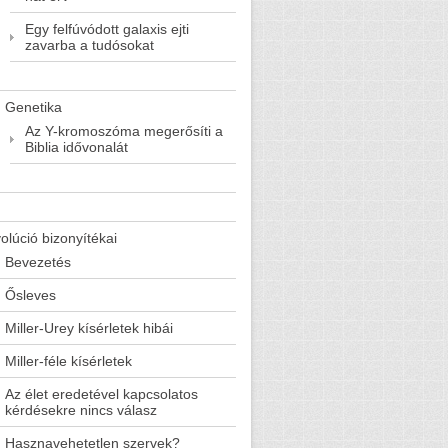
Egy felfúvódott galaxis ejti
zavarba a tudósokat
Genetika
Az Y-kromoszóma megerősíti a
Biblia idővonalát
olúció bizonyítékai
Bevezetés
Ősleves
Miller-Urey kísérletek hibái
Miller-féle kísérletek
Az élet eredetével kapcsolatos
kérdésekre nincs válasz
Hasznavehetetlen szervek?