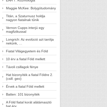
EAH 7. Kozmológia
Maggie McKee: Bolygótudomány
Titán, a Szaturnusz holdja
nagyon fiatalnak tűnik
Vernon Cupps interjú egy
magfizikussal
Longrich: Az evolúció azt tanítja
nekünk, …
Fiatal Világegyetem és Föld
10 érv a fiatal Föld mellett
Távoli csillagok fénye
Hat bizonyíték a fiatal Földre 2.
(csill. geo)
Érvek a fiatal Föld mellett
Batten: 101 bizonyíték
A Föld fiatal korát alátámasztó
hat érv