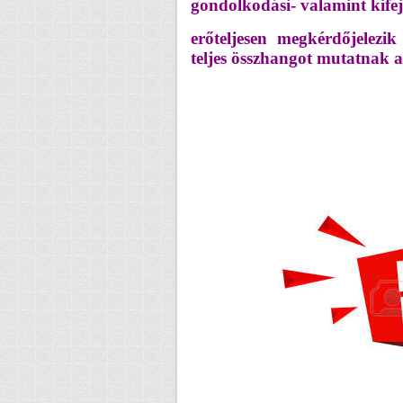
gondolkodási- valamint kife
erőteljesen megkérdőjelezik
teljes összhangot mutatnak a