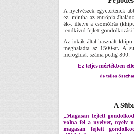
Fejlődés
A nyelvészek egyetértenek ab
ez, mintha az entrópia általá
ék-, illetve a csomóírás (khi
rendkívül fejlett gondolkozási 
Az inkák által használt khipu
meghaladta az 1500-at. A su
hieroglifák száma pedig 800.
Ez teljes mértékben elle
de teljes összhan
A Sübm
„Magasan fejlett gondolkod
volna fel a nyelvet, nyelv
magasan fejlett gondolko