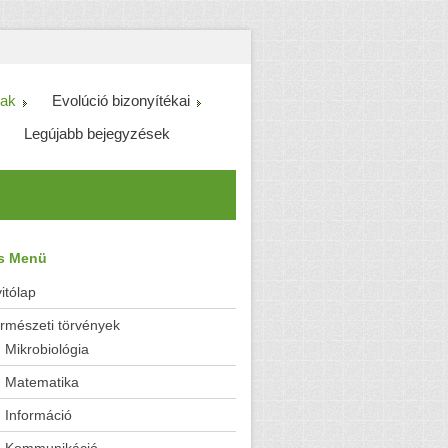
ak
Evolúció bizonyítékai
Legújabb bejegyzések
es Menü
itólap
rmészeti törvények
Mikrobiológia
Matematika
Információ