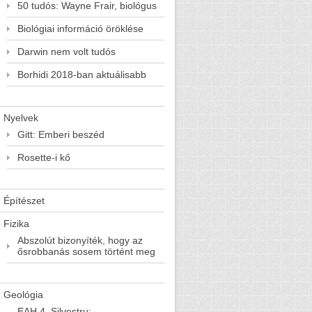
50 tudós: Wayne Frair, biológus
Biológiai információ öröklése
Darwin nem volt tudós
Borhidi 2018-ban aktuálisabb
Nyelvek
Gitt: Emberi beszéd
Rosette-i kő
Építészet
Fizika
Abszolút bizonyíték, hogy az
ősrobbanás sosem történt meg
Geológia
EAH 4. Silvestru: