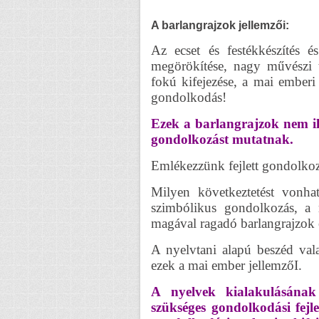
A barlangrajzok jellemzői:
Az ecset és festékkészítés és
megörökítése, nagy művészi t
fokú kifejezése, a mai emberi 
gondolkodás!
Ezek a barlangrajzok nem ille
gondolkozást mutatnak.
Emlékezzünk fejlett gondolkozás
Milyen következtetést vonhat
szimbólikus gondolkozás, a
magával ragadó barlangrajzok 
A nyelvtani alapú beszéd val
ezek a mai ember jellemzőI.
A nyelvek kialakulásának 
szükséges gondolkodási fejl