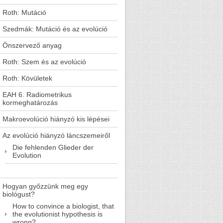
Roth: Mutáció
Szedmák: Mutáció és az evolúció
Önszervező anyag
Roth: Szem és az evolúció
Roth: Kövületek
EAH 6. Radiometrikus
kormeghatározás
Makroevolúció hiányzó kis lépései
Az evolúció hiányzó láncszemeiről
Die fehlenden Glieder der
Evolution
Hogyan győzzünk meg egy
biológust?
How to convince a biologist, that
the evolutionist hypothesis is
wrong?