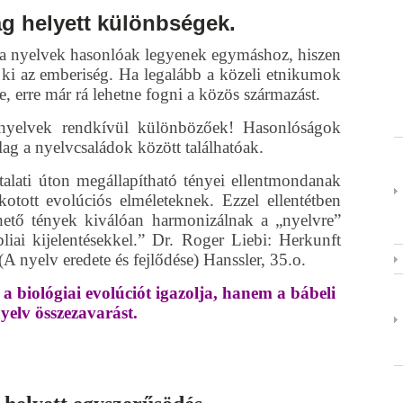
g helyett különbségek.
 a nyelvek hasonlóak legyenek egymáshoz, hiszen
 ki az emberiség. Ha legalább a közeli etnikumok
, erre már rá lehetne fogni a közös származást.
 nyelvek rendkívül különbözőek! Hasonlóságok
ag a nyelvcsaládok között találhatóak.
talati úton megállapítható tényei ellentmondanak
kotott evolúciós elméleteknek. Ezzel ellentétben
ető tények kiválóan harmonizálnak a „nyelvre”
liai kijelentésekkel.” Dr. Roger Liebi: Herkunft
 nyelv eredete és fejlődése) Hanssler, 35.o.
a biológiai evolúciót igazolja, hanem a bábeli
yelv összezavarást.