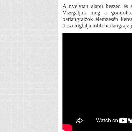
A nyelvtan alapú beszéd és a
Vizsgáljuk meg a gondolkod
barlangrajzok elemzésén kere
összefoglalja több barlangrajz 