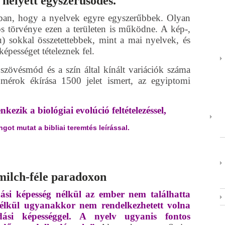
 helyett egyszerűsödés.
ban, hogy a nyelvek egyre egyszerűbbek. Olyan
nos törvénye ezen a területen is működne. A kép-,
pu) sokkal összetettebbek, mint a mai nyelvek, és
képességet tételeznek fel.
 szövésmód és a szín által kínált variációk száma
mérok ékírása 1500 jelet ismert, az egyiptomi
nkezik a biológiai evolúció feltételezéssel,
got mutat a bibliai teremtés leírással.
ilch-féle paradoxon
ási képesség nélkül az ember nem találhatta
 nélkül ugyanakkor nem rendelkezhetett volna
dási képességgel. A nyelv ugyanis fontos