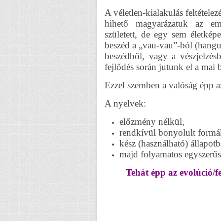
A véletlen-kialakulás feltétele
hihető magyarázatuk az emb
született, de egy sem életképe
beszéd a „vau-vau”-ból (hangu
beszédből, vagy a vészjelzésbő
fejlődés során jutunk el a mai 
Ezzel szemben a valóság épp a
A nyelvek:
előzmény nélkül,
rendkívül bonyolult formá
kész (használható) állapot
majd folyamatos egyszerűsö
Tehát épp az evolúció/fe