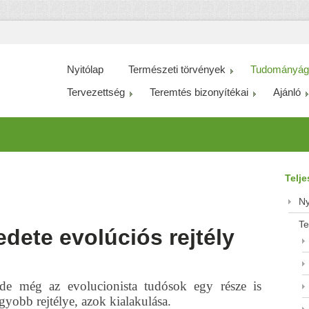
Nyitólap
Természeti törvények
Tudományág
Tervezettség
Teremtés bizonyítékai
Ajánló
Telj
Ny
Te
edete evolúciós rejtély
de még az evolucionista tudósok egy része is
gyobb rejtélye, azok kialakulása.