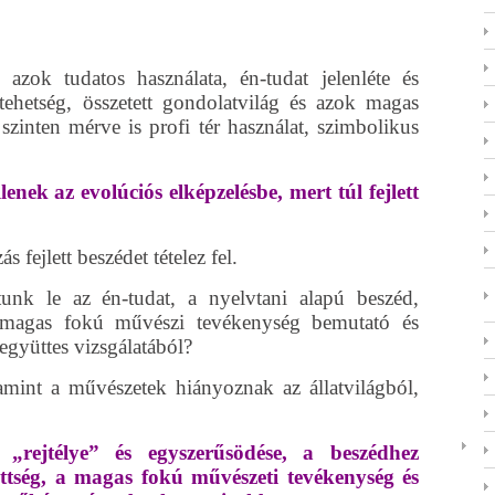
 azok tudatos használata, én-tudat jelenléte és
ehetség, összetett gondolatvilág és azok magas
szinten mérve is profi tér használat, szimbolikus
nek az evolúciós elképzelésbe, mert túl fejlett
 fejlett beszédet tételez fel.
unk le az én-tudat, a nyelvtani alapú beszéd,
 magas fokú művészi tevékenység bemutató és
együttes vizsgálatából?
amint a művészetek hiányoznak az állatvilágból,
„rejtélye” és egyszerűsödése, a beszédhez
ettség, a magas fokú művészeti tevékenység és