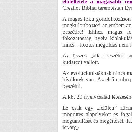
előfeltétele a magasabb r
Creatio. Bibliai teremtéstan E
A magas fokú gondolkozáson k
megkülönbözteti az embert az á
beszédre! Ehhez magas fok
fokozatosság nyelv kialakul
nincs – köztes megoldás nem l
Az összes „állat beszélni ta
kudarcot vallott.
Az evolucionistáknak nincs ma
hívőknek van. Az első emberp
beszélni.
A kb. 20 nyelvcsalád létezésén
Ez csak egy „felületi” zűr
mögöttes alapelveket és foga
megtanulását és megértését. Ku
icr.org)