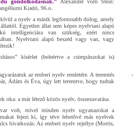
endű gondolkodásnak.”
Alexander vom Stein:
vangéliumi Kiadó, 96.o.
ívül a nyelv a másik legfontosabb dolog, amely
llattól. Egyetlen állat sem képes nyelvtani alapú
ú intelligenciára van szükség, ezért nincs
ásában. Nyelvtani alapú beszéd vagy van, vagy
étezik!
nításos” kísérlet (beleértve a csimpánzokat is)
gyarázatuk az emberi nyelv eredetére. A teremtés
ár, Ádám és Éva, úgy lett teremtve, hogy tudtak
ek oka: a már létező közös nyelv, összezavarása.
zavar volt, mivel minden nyelv ugyanazokat a
lmakat fejezi ki, így téve lehetővé más nyelvek
lcs hivatkozás: Az emberi nyelv rejtélye (Morris,