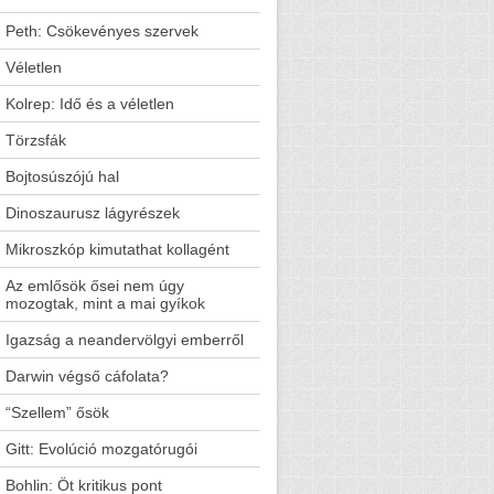
Peth: Csökevényes szervek
Véletlen
Kolrep: Idő és a véletlen
Törzsfák
Bojtosúszójú hal
Dinoszaurusz lágyrészek
Mikroszkóp kimutathat kollagént
Az emlősök ősei nem úgy
mozogtak, mint a mai gyíkok
Igazság a neandervölgyi emberről
Darwin végső cáfolata?
“Szellem” ősök
Gitt: Evolúció mozgatórugói
Bohlin: Öt kritikus pont