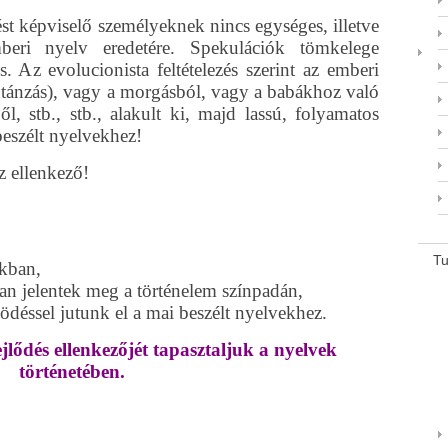
zést képviselő személyeknek nincs egységes, illetve
eri nyelv eredetére. Spekulációk tömkelege
s. Az evolucionista feltételezés szerint az emberi
tánzás), vagy a morgásból, vagy a babákhoz való
l, stb., stb., alakult ki, majd lassú, folyamatos
beszélt nyelvekhez!
z ellenkező!
T
kban,
ban jelentek meg a történelem színpadán,
déssel jutunk el a mai beszélt nyelvekhez.
jlődés ellenkezőjét tapasztaljuk a nyelvek
történetében.