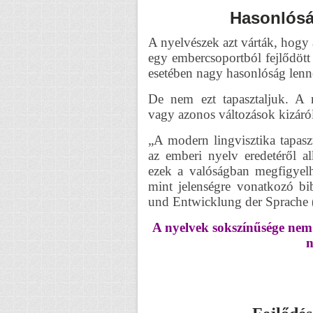
Hasonlósá
A nyelvészek azt várták, hogy
egy embercsoportból fejlődött
esetében nagy hasonlóság lenne
De nem ezt tapasztaljuk. A
vagy azonos változások kizáról
„A modern lingvisztika tapasz
az emberi nyelv eredetéről al
ezek a valóságban megfigyelh
mint jelenségre vonatkozó bib
und Entwicklung der Sprache (A
A nyelvek sokszínűsége nem 
n