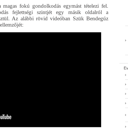
 magas fokú gondolkodás egymást tételezi fel.
ás fejlettségi szintjét egy másik oldalról a
sztül. Az alábbi rövid videóban Szük Bendegúz
jellemzőjét:
Ev