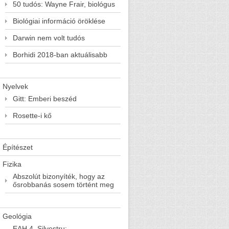
50 tudós: Wayne Frair, biológus
Biológiai információ öröklése
Darwin nem volt tudós
Borhidi 2018-ban aktuálisabb
Nyelvek
Gitt: Emberi beszéd
Rosette-i kő
Építészet
Fizika
Abszolút bizonyíték, hogy az
ősrobbanás sosem történt meg
Geológia
EAH 4. Silvestru: