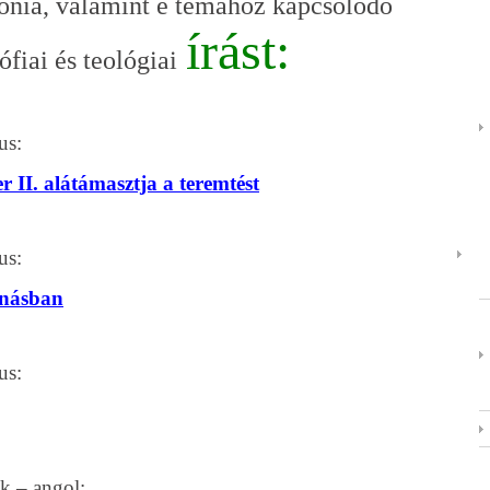
nia, valamint e témához kapcsolódó
írást:
zófiai és teológiai
us:
 II. alátámasztja a teremtést
us:
anásban
us:
k – angol: