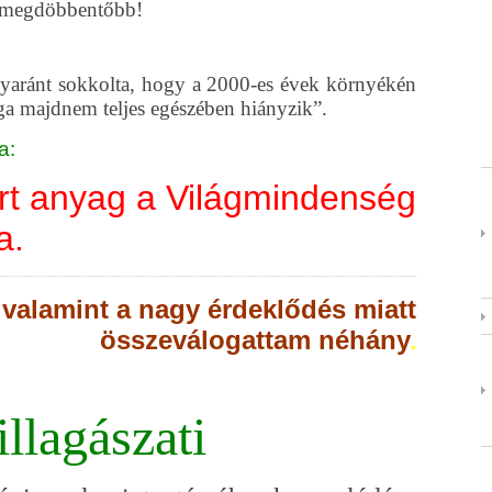
g megdöbbentőbb!
gyaránt sokkolta, hogy a 2000-es évek környékén
ga majdnem teljes egészében hiányzik”.
a:
ert anyag a Világmindenség
a.
 valamint a nagy érdeklődés miatt
összeválogattam néhány
.
illagászati