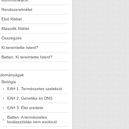
Kommunikáció
Rendszerelmélet
Első főtétel
Második főtétel
Összegzés
Ki teremtette Istent?
Batten: Ki teremtette Istent?
udományágak
Biológia
EAH 1. Természetes szelekció
EAH 2. Genetika és DNS
EAH 3. Élet eredete
Batten: A természetes
kiválasztódás nem evolúció