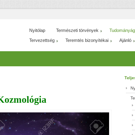
Nyitólap
Természeti törvények
Tudományág
Tervezettség
Teremtés bizonyítékai
Ajánló
Telj
Ny
Kozmológia
Te