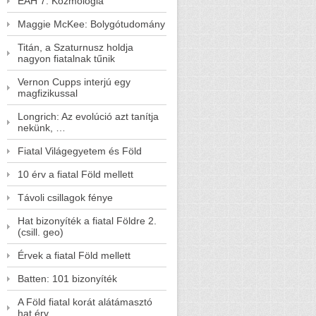
EAH 7. Kozmológia
Maggie McKee: Bolygótudomány
Titán, a Szaturnusz holdja
nagyon fiatalnak tűnik
Vernon Cupps interjú egy
magfizikussal
Longrich: Az evolúció azt tanítja
nekünk, …
Fiatal Világegyetem és Föld
10 érv a fiatal Föld mellett
Távoli csillagok fénye
Hat bizonyíték a fiatal Földre 2.
(csill. geo)
Érvek a fiatal Föld mellett
Batten: 101 bizonyíték
A Föld fiatal korát alátámasztó
hat érv