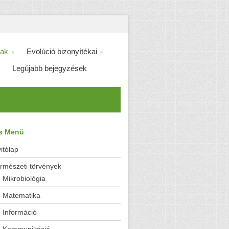
ak
Evolúció bizonyítékai
Legújabb bejegyzések
es Menü
itólap
rmészeti törvények
Mikrobiológia
Matematika
Információ