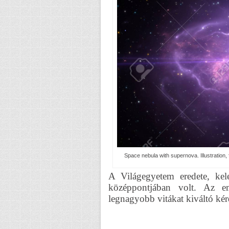
Space nebula with supernova. Illustration, 
A Világegyetem eredete, kel
középpontjában volt. Az em
legnagyobb vitákat kiváltó kér