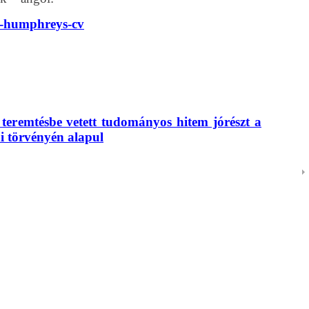
ll-humphreys-cv
teremtésbe vetett tudományos hitem jórészt a
i törvényén alapul