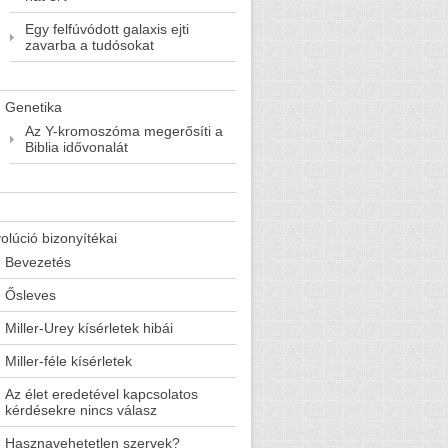
Egy felfúvódott galaxis ejti
zavarba a tudósokat
Genetika
Az Y-kromoszóma megerősíti a
Biblia idővonalát
olúció bizonyítékai
Bevezetés
Ősleves
Miller-Urey kísérletek hibái
Miller-féle kísérletek
Az élet eredetével kapcsolatos
kérdésekre nincs válasz
Hasznavehetetlen szervek?