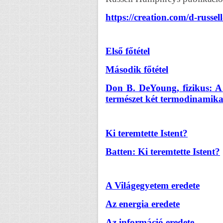
https://creation.com/d-russe
Első főtétel
Második főtétel
Don B. DeYoung, fizikus: A 
természet két termodinamika
Ki teremtette Istent?
Batten: Ki teremtette Istent?
A Világegyetem eredete
Az energia eredete
Az információ eredete