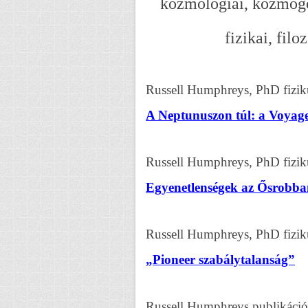
kozmológiai, kozmogó
fizikai, filo
Russell Humphreys, PhD fizik
A Neptunuszon túl: a Voyager
Russell Humphreys, PhD fizik
Egyenetlenségek az Ősrobb
Russell Humphreys, PhD fizik
„Pioneer szabálytalanság”
Russell Humphreys publikáció