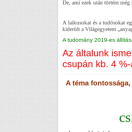
De, ami ezek után történt mé
A laikusokat és a tudósokat e
kiderült a Világegyetem „anya
A tudomány 2019-es állítás
Az általunk ism
csupán kb. 4 %-
A téma fontossága,
cs