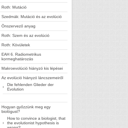
Roth: Mutáció
Szedmák: Mutáció és az evolúció
Önszervező anyag
Roth: Szem és az evolúció
Roth: Kövületek
EAH 6. Radiometrikus
kormeghatározás
Makroevolúció hiányzó kis lépései
Az evolúció hiányzó láncszemeiről
Die fehlenden Glieder der
Evolution
Hogyan győzzünk meg egy
biológust?
How to convince a biologist, that
the evolutionist hypothesis is
wrong?