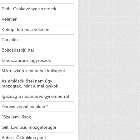
Peth: Csökevényes szervek
Véletlen
Kolrep: Idő és a véletlen
Törzsfák
Bojtosúszójú hal
Dinoszaurusz lágyrészek
Mikroszkóp kimutathat kollagént
Az emlősök ősei nem úgy
mozogtak, mint a mai gyíkok
Igazság a neandervölgyi emberről
Darwin végső cáfolata?
“Szellem” ősök
Gitt: Evolúció mozgatórugói
Bohlin: Öt kritikus pont