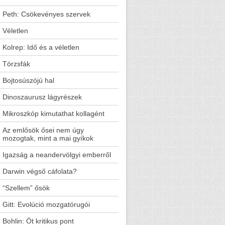
Peth: Csökevényes szervek
Véletlen
Kolrep: Idő és a véletlen
Törzsfák
Bojtosúszójú hal
Dinoszaurusz lágyrészek
Mikroszkóp kimutathat kollagént
Az emlősök ősei nem úgy
mozogtak, mint a mai gyíkok
Igazság a neandervölgyi emberről
Darwin végső cáfolata?
“Szellem” ősök
Gitt: Evolúció mozgatórugói
Bohlin: Öt kritikus pont