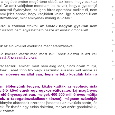
et a legtöbb ember megértene ebből, az lenne, hogy ezek az
l. De amit valójában mondtam, az az volt, hogy a gyakori jó
ausztrál Sydneyben, az igen híres operaház mellett él, nem
 jelét annak, hogy kifejlődött volna. Így a tengeri liliom
ltozatlanok, mint amilyenek mindig is voltak.”
rről a szakmai titokról;
az állatok nagyon gyakran nem
 viszont nem egyeztethető össze az evolúciómodellel!
ik az élő kövület evolúciós meghatározásával.
ő kövület létezik még most is? Ehhez először is azt kell
az élő fosszíliák közé
.
acsacsőrű emlőst, mert nem elég idős, nincs olyan múltja,
lnak. Tehát több tíz- vagy százmillió évesnek kell lennie az
en növény és állat van, legismertebb közülük talán a
n élőlényünk legyen, közbeiktatták az evolucionista
 az élő kövületnek egy egykor változatos faj magányos
n élőlénycsoport van, melyek 400-500 millió éves múltja
ek, a tapogatószakállasok törzse), mégsem számítják
bbnyire alárendelt szerepet játszottak az evolúció során, és
k. Ez tisztán egy tudós doktrína, melyet azért gondoltak ki,
k számát.