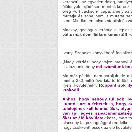
keresztül, az egyetlen dolog, amely
élőlények fejlődésen mentek keresztü
öreg Port Jackson-i cápa, amely az 
mutatja és soha nem is mutatta semmi
sem. Mindketten, olyan stabilak és vá
Mackay, geológus lerántja a leplet e
változnak évmilliókon keresztül!
Ez
8
Iványi Szabolcs könyvében
foglalkoz
„Nagy kérdés, hogy vajon mennyi él
tisztáznunk, hogy
mit számítunk be 
Ma már például nem soroljuk ide a k
mint a 350 millió éve kitartó tüdősha
ilyen „kövületnek”.
Roppant sok ily
krokodil.
Ahhoz, hogy nehogy túl sok ilye
kutatók azt a feltételt is, hogy
túlélőjének kell lennie. Sok, olya
van (pl. egyes szivacsnemzetség
őket az élő kövületek
közé, mert tö
alacsony fajgazdagsággal rendelkezte
hogy csökkenthessék az élő kövülete