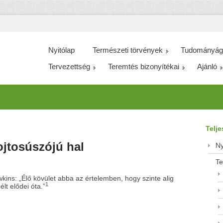
Nyitólap
Természeti törvények
Tudományág
Tervezettség
Teremtés bizonyítékai
Ajánló
Telj
jtosúszójú hal
Ny
Te
kins: „Élő kövület abba az értelemben, hogy szinte alig
1
élt elődei óta.”