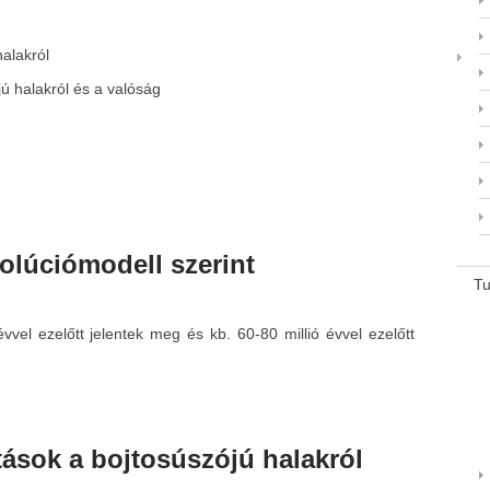
halakról
jú halakról és a valóság
volúciómodell szerint
T
évvel ezelőtt jelentek meg és kb. 60-80 millió évvel ezelőtt
ítások a bojtosúszójú
halakról