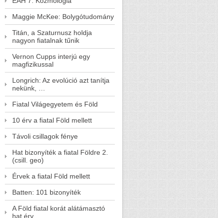
EAH 7. Kozmológia
Maggie McKee: Bolygótudomány
Titán, a Szaturnusz holdja
nagyon fiatalnak tűnik
Vernon Cupps interjú egy
magfizikussal
Longrich: Az evolúció azt tanítja
nekünk, …
Fiatal Világegyetem és Föld
10 érv a fiatal Föld mellett
Távoli csillagok fénye
Hat bizonyíték a fiatal Földre 2.
(csill. geo)
Érvek a fiatal Föld mellett
Batten: 101 bizonyíték
A Föld fiatal korát alátámasztó
hat érv