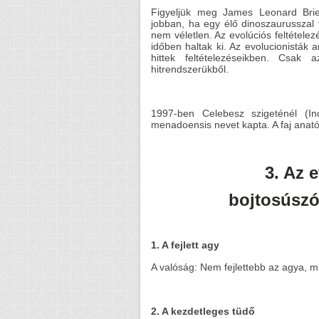
Figyeljük meg James Leonard Brier
jobban, ha egy élő dinoszaurusszal 
nem véletlen. Az evolúciós feltétele
időben haltak ki. Az evolucionisták 
hittek feltételezéseikben. Csak 
hitrendszerükből.
1997-ben Celebesz szigeténél (Ind
menadoensis nevet kapta. A faj anatóm
3. Az 
bojtosúszó
1. A fejlett agy
A valóság: Nem fejlettebb az agya, m
2. A kezdetleges tüdő