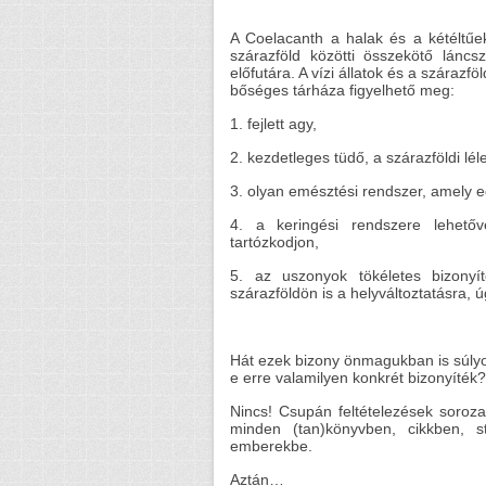
A Coelacanth a halak és a kétéltűe
szárazföld közötti összekötő láncs
előfutára. A vízi állatok és a szárazf
bőséges tárháza figyelhető meg:
1. fejlett agy,
2. kezdetleges tüdő, a szárazföldi lé
3. olyan emésztési rendszer, amely e
4. a keringési rendszere lehetőv
tartózkodjon,
5. az uszonyok tökéletes bizonyí
szárazföldön is a helyváltoztatásra, 
Hát ezek bizony önmagukban is súlyo
e erre valamilyen konkrét bizonyíték?
Nincs! Csupán feltételezések soroz
minden (tan)könyvben, cikkben, 
emberekbe.
Aztán…