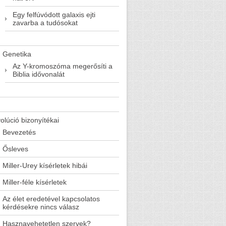
Egy felfúvódott galaxis ejti
zavarba a tudósokat
Genetika
Az Y-kromoszóma megerősíti a
Biblia idővonalát
olúció bizonyítékai
Bevezetés
Ősleves
Miller-Urey kísérletek hibái
Miller-féle kísérletek
Az élet eredetével kapcsolatos
kérdésekre nincs válasz
Hasznavehetetlen szervek?