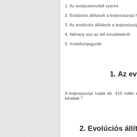
1. Az evolúciómodell szerint
2. Evolúciós állítások a bojtosúszójú 
3. Az evolúciós állítások a bojtosúszó
4. Néhány szó az élő kövületekről
5. Irodalomjegyzék
1. Az e
A bojtosúszójú halak kb. 410 millió 
2
kihaltak.
2. Evolúciós áll