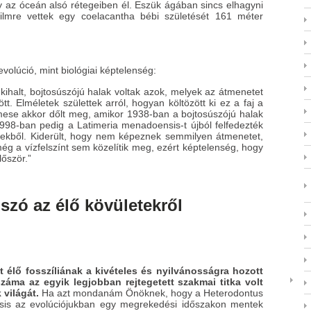
ly az óceán alsó rétegeiben él. Eszük ágában sincs elhagyni
ilmre vettek egy coelacantha bébi születését 161 méter
olúció, mint biológiai képtelenség:
 kihalt, bojtosúszójú halak voltak azok, melyek az átmenetet
t. Elméletek születtek arról, hogyan költözött ki ez a faj a
 mese akkor dőlt meg, amikor 1938-ban a bojtosúszójú halak
1998-ban pedig a Latimeria menadoensis-t újból felfedezték
erekből. Kiderült, hogy nem képeznek semmilyen átmenetet,
g a vízfelszínt sem közelítik meg, ezért képtelenség, hogy
lőször.”
szó az élő kövületekről
t élő fosszíliának a kivételes és nyilvánosságra hozott
száma az egyik legjobban rejtegetett szakmai titka volt
 világát.
Ha azt mondanám Önöknek, hogy a Heterodontus
nsis az evolúciójukban egy megrekedési időszakon mentek