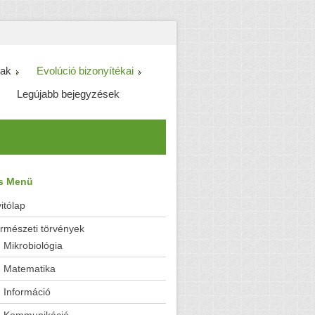
ak
Evolúció bizonyítékai
Legújabb bejegyzések
es Menü
itólap
rmészeti törvények
Mikrobiológia
Matematika
Információ