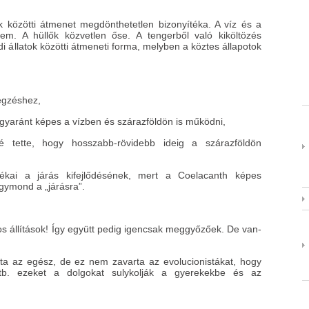
k közötti átmenet megdönthetetlen bizonyítéka. A víz és a
zem. A hüllők közvetlen őse. A tengerből való kiköltözés
öldi állatok közötti átmeneti forma, melyben a köztes állapotok
legzéshez,
gyaránt képes a vízben és szárazföldön is működni,
é tette, hogy hosszabb-rövidebb ideig a szárazföldön
tékai a járás kifejlődésének, mert a Coelacanth képes
úgymond a „járásra”.
s állítások! Így együtt pedig igencsak meggyőzőek. De van-
ata az egész, de ez nem zavarta az evolucionistákat, hogy
stb. ezeket a dolgokat sulykolják a gyerekekbe és az