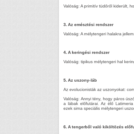
Valóság: A primitív tüdőről kiderült, h
3. Az emésztési rendszer
Valóság: A mélytengeri halakra jelle
4. A keringési rendszer
Valóság: tipikus mélytengeri hal keri
5. Az uszony-láb
Az evolucionisták az uszonyokat: com
Valóság: Annyi tény, hogy páros ús
a lábak előfutárai. Az élő Latimer
ezek sima speciális mélytengeri uszo
6. A tengerből való kiköltözés előf