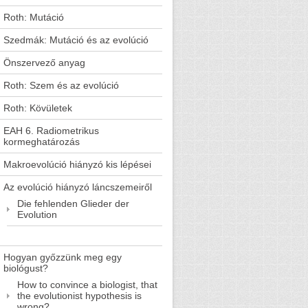
Roth: Mutáció
Szedmák: Mutáció és az evolúció
Önszervező anyag
Roth: Szem és az evolúció
Roth: Kövületek
EAH 6. Radiometrikus
kormeghatározás
Makroevolúció hiányzó kis lépései
Az evolúció hiányzó láncszemeiről
Die fehlenden Glieder der
Evolution
Hogyan győzzünk meg egy
biológust?
How to convince a biologist, that
the evolutionist hypothesis is
wrong?