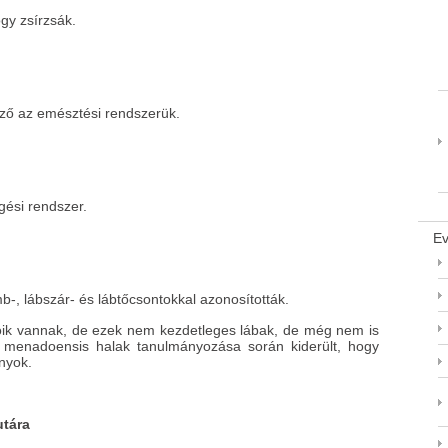
ogy zsírzsák.
mző az emésztési rendszerük.
ngési rendszer.
Ev
b-, lábszár- és lábtőcsontokkal azonosították.
zóik vannak, de ezek nem kezdetleges lábak, de még nem is
ia menadoensis halak tanulmányozása során kiderült, hogy
nyok.
utára