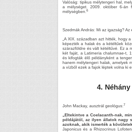
Valóság: tipikus mélytengeri hal, me
a mélységet. 2009. október 6-án f
6
mélységben.
Szedmák András: Mi az igazság? Az ev
„A XIX. században azt hitték, hogy a
képezték a halak és a kétéltűek közöt
szárazföldre és vált kétéltűvé. Ez a
két faját, a Latimeria chalumnae-t, 
és kifogták élő példányként a teng
hanem mélytengeri halak, amelyek mé
a vízből ezek a fajok léptek volna ki e
4. Néhány 
7
John Mackay, ausztrál geológus:
„Eltekintve a Coelacanth-nak, min
példájától, az ilyen állatok nagy 
azoknak, akik ismerték a kövületek
Japonicus és a Rhizocrinus Lofote