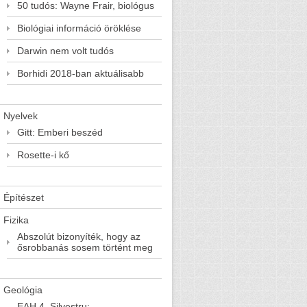
50 tudós: Wayne Frair, biológus
Biológiai információ öröklése
Darwin nem volt tudós
Borhidi 2018-ban aktuálisabb
Nyelvek
Gitt: Emberi beszéd
Rosette-i kő
Építészet
Fizika
Abszolút bizonyíték, hogy az
ősrobbanás sosem történt meg
Geológia
EAH 4. Silvestru: