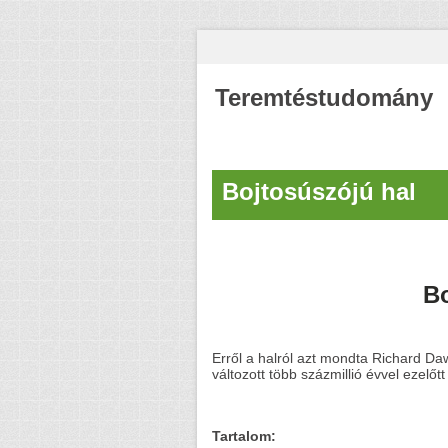
Teremtéstudomány
Bojtosúszójú hal
Bo
Erről a halról azt mondta Richard Daw
változott több százmillió évvel ezelőtt 
Tartalom: