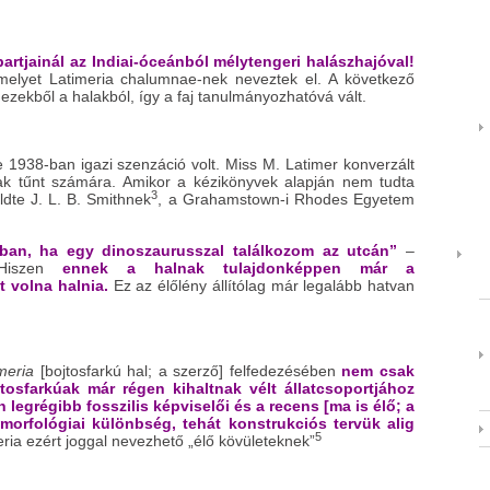
artjainál az Indiai-óceánból mélytengeri halászhajóval!
melyet Latimeria chalumnae-nek neveztek el. A következő
ezekből a halakból, így a faj tanulmányozhatóvá vált.
e 1938-ban igazi szenzáció volt. Miss M. Latimer konverzált
nnak tűnt számára. Amikor a kézikönyvek alapján nem tudta
3
üldte J. L. B. Smithnek
, a Grahamstown-i Rhodes Egyetem
ban, ha egy dinoszaurusszal találkozom az utcán”
–
szen
ennek a halnak tulajdonképpen már a
t volna halnia.
Ez az élőlény állítólag már legalább hatvan
meria
[bojtosfarkú hal; a szerző] felfedezésében
nem csak
tosfarkúak már régen kihaltnak vélt állatcsoportjához
 legrégibb fosszilis képviselői és a recens [ma is élő; a
 morfológiai különbség, tehát konstrukciós tervük alig
5
ria ezért joggal nevezhető „élő kövületeknek”