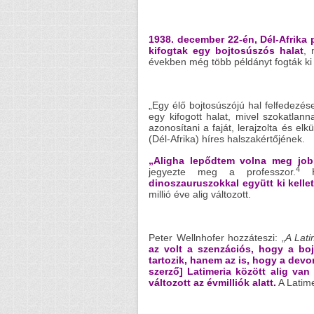
1938. december 22-én, Dél-Afrika p
kifogtak egy bojtosúszós halat
, 
években még több példányt fogták ki 
„Egy élő bojtosúszójú hal felfedezés
egy kifogott halat, mivel szokatla
azonosítani a faját, lerajzolta és elk
(Dél-Afrika) híres halszakértőjének.
„Aligha lepődtem volna meg job
4
jegyezte meg a professzor.
Hi
dinoszauruszokkal együtt ki kellet
millió éve alig változott.
Peter Wellnhofer hozzáteszi: „
A Lati
az volt a szenzációs, hogy a boj
tartozik, hanem az is, hogy a devon
szerző] Latimeria között alig van
változott az évmilliók alatt.
A Latime