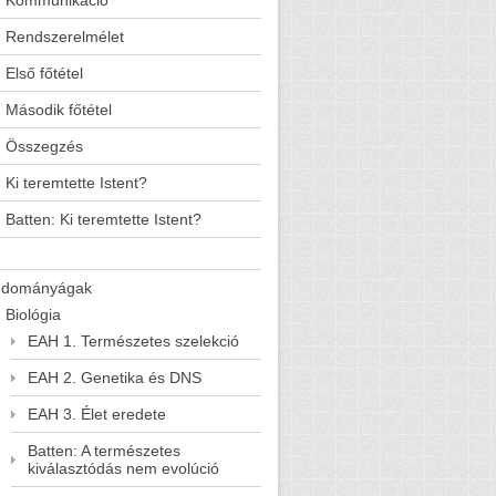
Kommunikáció
Rendszerelmélet
Első főtétel
Második főtétel
Összegzés
Ki teremtette Istent?
Batten: Ki teremtette Istent?
udományágak
Biológia
EAH 1. Természetes szelekció
EAH 2. Genetika és DNS
EAH 3. Élet eredete
Batten: A természetes
kiválasztódás nem evolúció