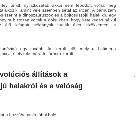
ley Smith nyilatkozatát: akkor sem lepődött volna meg
találkozik, amint vele szemben sétál az utcán. A párhuzam
zés szerint a dinoszauruszok és a bojtosúszójú halak kb. egy
annyira biztosan voltak a dolgukban, hogy kételkedés nélkül
az élő kifogott példányok tudják őket kizökkenteni a
onéziai) egy további faj került elő, mely a Latimeria
iája, életvitele mára feltárásra került.
evolúciós állítások a
jú halakról és a valóság
int a hozzáhasonló többi halé.