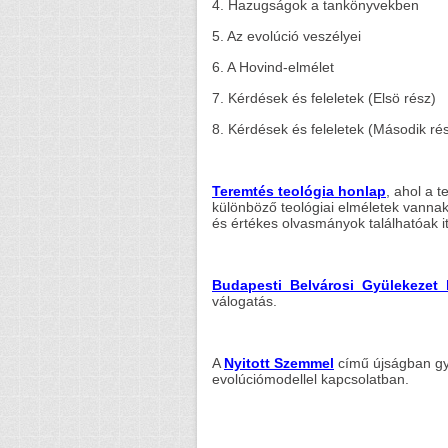
4. Hazugságok a tankönyvekben
5. Az evolúció veszélyei
6. A Hovind-elmélet
7. Kérdések és feleletek (Elsö rész)
8. Kérdések és feleletek (Második ré
Teremtés teológia honlap
, ahol a t
különböző teológiai elméletek vanna
és értékes olvasmányok találhatóak itt
Budapesti Belvárosi Gyülekezet 
válogatás.
A
Nyitott Szemmel
című újságban gya
evolúciómodellel kapcsolatban.