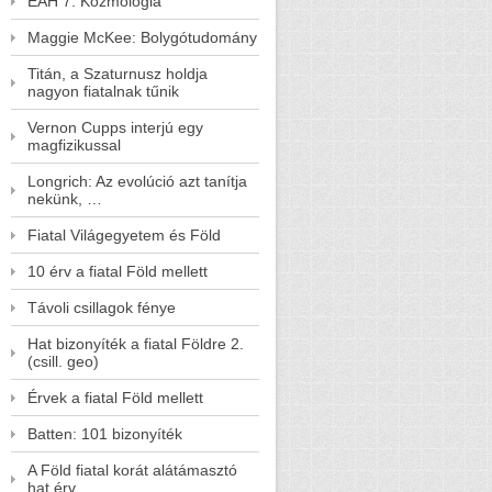
EAH 7. Kozmológia
Maggie McKee: Bolygótudomány
Titán, a Szaturnusz holdja
nagyon fiatalnak tűnik
Vernon Cupps interjú egy
magfizikussal
Longrich: Az evolúció azt tanítja
nekünk, …
Fiatal Világegyetem és Föld
10 érv a fiatal Föld mellett
Távoli csillagok fénye
Hat bizonyíték a fiatal Földre 2.
(csill. geo)
Érvek a fiatal Föld mellett
Batten: 101 bizonyíték
A Föld fiatal korát alátámasztó
hat érv