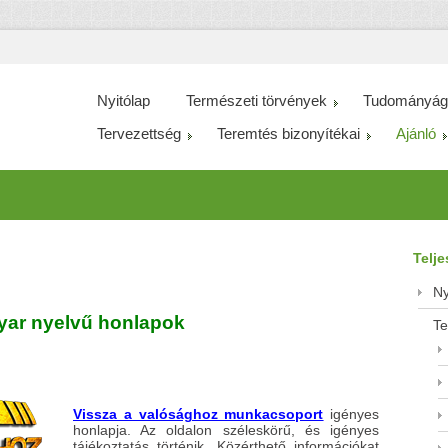
Nyitólap
Természeti törvények
Tudományág
Tervezettség
Teremtés bizonyítékai
Ajánló
Telj
Ny
ar nyelvű honlapok
Te
Vissza a valósághoz munkacsoport
igényes
honlapja. Az oldalon széleskörű, és igényes
tájékoztatás történik. Közérthető információkat