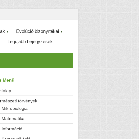
ak
Evolúció bizonyítékai
Legújabb bejegyzések
es Menü
itólap
rmészeti törvények
Mikrobiológia
Matematika
Információ