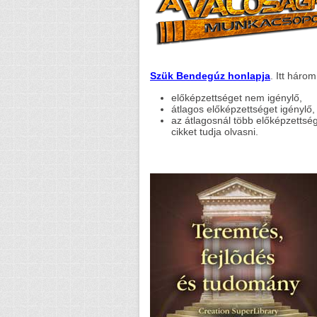
Szük Bendegúz honlapja
. Itt háro
előképzettséget nem igénylő,
átlagos előképzettséget igénylő,
az átlagosnál több előképzettsé
cikket tudja olvasni.