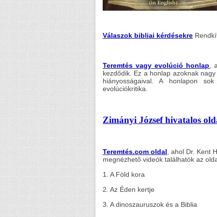
Válaszok bibliai kérdésekre
Rendkív
Teremtés vagy evolúció honlap
, 
kezdődik. Ez a honlap azoknak nagy 
hiányosságaival. A honlapon so
evolúciókritika.
Zimányi József hivatalos old
Teremtés.com oldal
, ahol Dr. Kent 
megnézhető videók találhatók az olda
1. A Föld kora
2. Az Éden kertje
3. A dinoszauruszok és a Biblia