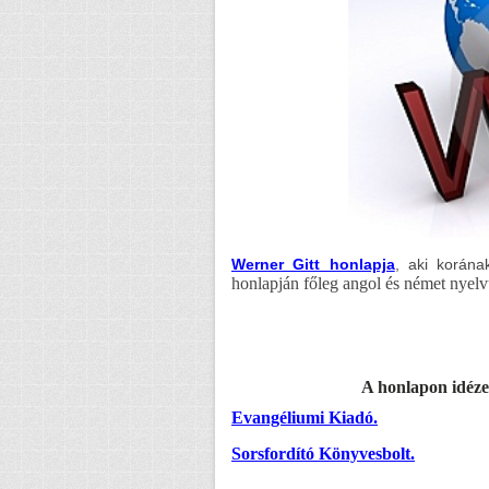
Werner Gitt honlapja
, aki korán
honlapján főleg angol és német nyelv
A honlapon idézet
Evangéliumi Kiadó.
Sorsfordító Könyvesbolt.