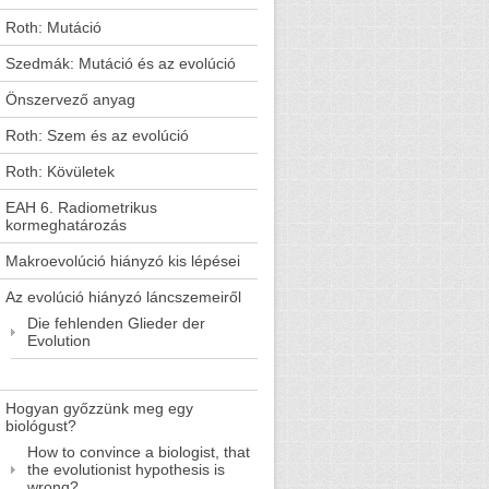
Roth: Mutáció
Szedmák: Mutáció és az evolúció
Önszervező anyag
Roth: Szem és az evolúció
Roth: Kövületek
EAH 6. Radiometrikus
kormeghatározás
Makroevolúció hiányzó kis lépései
Az evolúció hiányzó láncszemeiről
Die fehlenden Glieder der
Evolution
Hogyan győzzünk meg egy
biológust?
How to convince a biologist, that
the evolutionist hypothesis is
wrong?