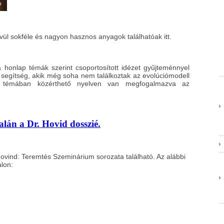
ül sokféle és nagyon hasznos anyagok találhatóak itt.
a honlap témák szerint csoportosított idézet gyűjteménnyel
segítség, akik még soha nem találkoztak az evolúciómodell
k témában közérthető nyelven van megfogalmazva az
alán a Dr. Hovid dosszié.
Hovind: Teremtés Szeminárium sorozata található. Az alábbi
lon: