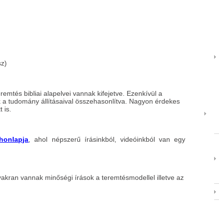
sz)
eremtés bibliai alapelvei vannak kifejetve. Ezenkívül a
k a tudomány állításaival összehasonlítva. Nagyon érdekes
 is.
honlapja
, ahol népszerű írásinkból, videóinkból van egy
kran vannak minőségi írások a teremtésmodellel illetve az