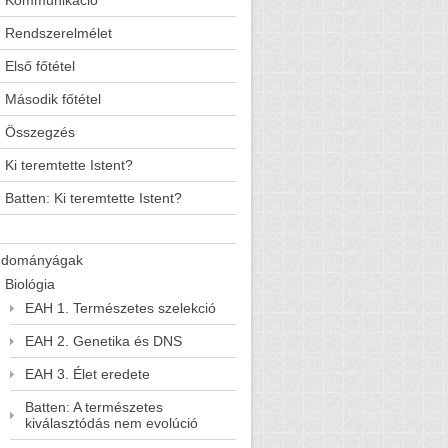
Kommunikáció
Rendszerelmélet
Első főtétel
Második főtétel
Összegzés
Ki teremtette Istent?
Batten: Ki teremtette Istent?
udományágak
Biológia
EAH 1. Természetes szelekció
EAH 2. Genetika és DNS
EAH 3. Élet eredete
Batten: A természetes
kiválasztódás nem evolúció