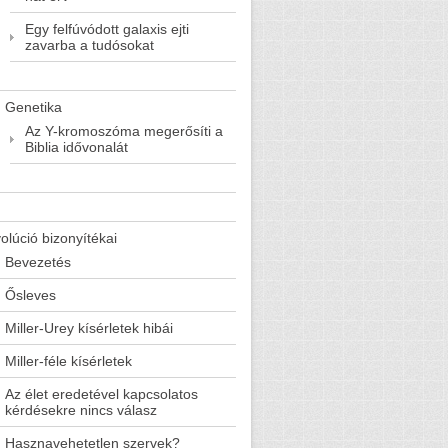
Egy felfúvódott galaxis ejti
zavarba a tudósokat
Genetika
Az Y-kromoszóma megerősíti a
Biblia idővonalát
olúció bizonyítékai
Bevezetés
Ősleves
Miller-Urey kísérletek hibái
Miller-féle kísérletek
Az élet eredetével kapcsolatos
kérdésekre nincs válasz
Hasznavehetetlen szervek?