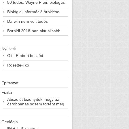
50 tudós: Wayne Frair, biológus
Biológiai információ öröklése
Darwin nem volt tudós
Borhidi 2018-ban aktuálisabb
Nyelvek
Gitt: Emberi beszéd
Rosette-i kő
Építészet
Fizika
Abszolút bizonyíték, hogy az
ősrobbanás sosem történt meg
Geológia
EAH 4. Silvestru: