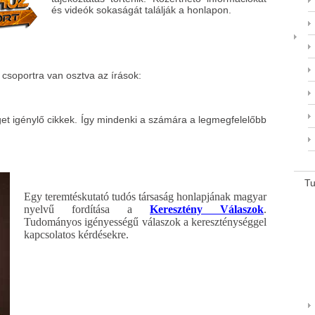
és videók sokaságát találják a honlapon.
m csoportra van osztva az írások:
get igénylő cikkek. Így mindenki a számára a legmegfelelőbb
T
Egy teremtéskutató tudós társaság honlapjának magyar
nyelvű fordítása a
Keresztény Válaszok
.
Tudományos igényességű válaszok a kereszténységgel
kapcsolatos kérdésekre.