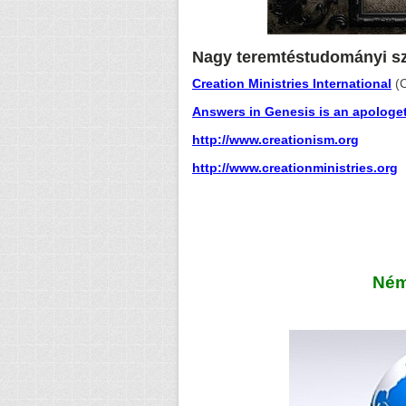
Nagy teremtéstudományi sz
Creation Ministries International
(C
Answers in Genesis is an apologet
http://www.creationism.org
http://www.creationministries.org
Ném