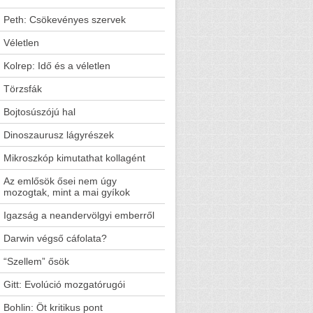
Peth: Csökevényes szervek
Véletlen
Kolrep: Idő és a véletlen
Törzsfák
Bojtosúszójú hal
Dinoszaurusz lágyrészek
Mikroszkóp kimutathat kollagént
Az emlősök ősei nem úgy
mozogtak, mint a mai gyíkok
Igazság a neandervölgyi emberről
Darwin végső cáfolata?
“Szellem” ősök
Gitt: Evolúció mozgatórugói
Bohlin: Öt kritikus pont