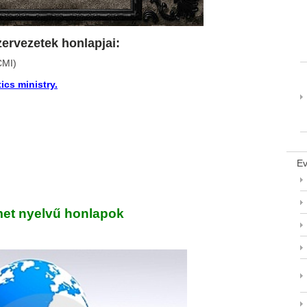
ervezetek honlapjai:
MI)
ics ministry.
Ev
et nyelvű honlapok