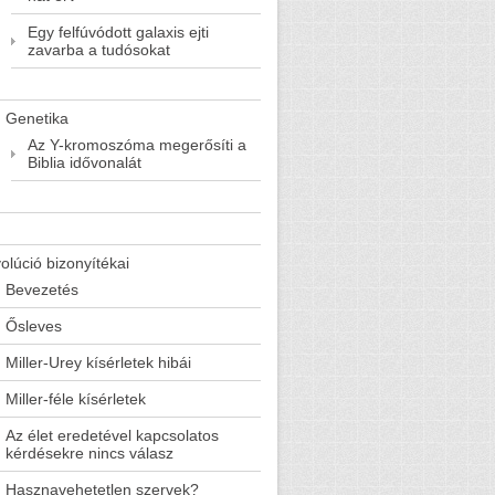
Egy felfúvódott galaxis ejti
zavarba a tudósokat
Genetika
Az Y-kromoszóma megerősíti a
Biblia idővonalát
olúció bizonyítékai
Bevezetés
Ősleves
Miller-Urey kísérletek hibái
Miller-féle kísérletek
Az élet eredetével kapcsolatos
kérdésekre nincs válasz
Hasznavehetetlen szervek?