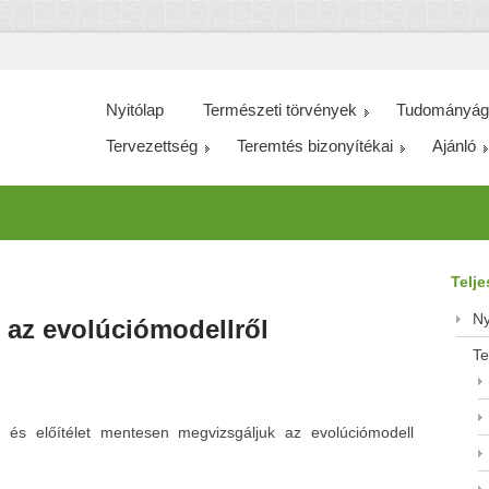
Nyitólap
Természeti törvények
Tudományág
Tervezettség
Teremtés bizonyítékai
Ajánló
Telj
Ny
 az evolúciómodellről
Te
és előítélet mentesen megvizsgáljuk az evolúciómodell