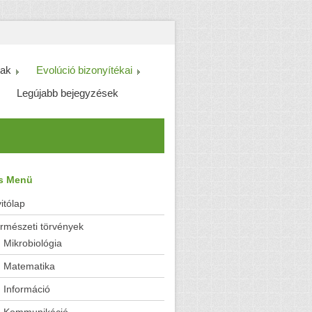
ak
Evolúció bizonyítékai
Legújabb bejegyzések
es Menü
itólap
rmészeti törvények
Mikrobiológia
Matematika
Információ