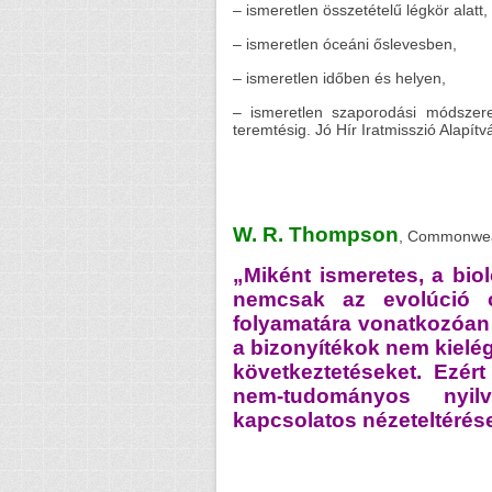
– ismeretlen összetételű légkör alatt,
– ismeretlen óceáni őslevesben,
– ismeretlen időben és helyen,
– ismeretlen szaporodási módszerek
teremtésig. Jó Hír Iratmisszió Alapítv
W. R. Thompson
, Commonwealt
„Miként ismeretes, a bi
nemcsak az evolúció 
folyamatára vonatkozóan 
a bizonyítékok nem kielé
következtetéseket. Ezé
nem-tudományos nyil
kapcsolatos nézeteltérése