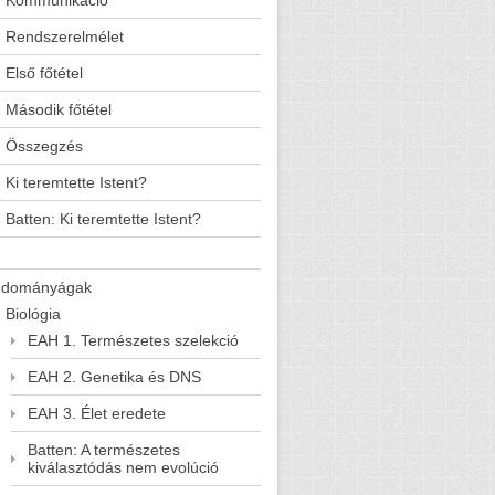
Kommunikáció
Rendszerelmélet
Első főtétel
Második főtétel
Összegzés
Ki teremtette Istent?
Batten: Ki teremtette Istent?
udományágak
Biológia
EAH 1. Természetes szelekció
EAH 2. Genetika és DNS
EAH 3. Élet eredete
Batten: A természetes
kiválasztódás nem evolúció