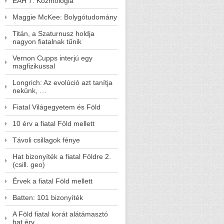
EAH 7. Kozmológia
Maggie McKee: Bolygótudomány
Titán, a Szaturnusz holdja
nagyon fiatalnak tűnik
Vernon Cupps interjú egy
magfizikussal
Longrich: Az evolúció azt tanítja
nekünk, …
Fiatal Világegyetem és Föld
10 érv a fiatal Föld mellett
Távoli csillagok fénye
Hat bizonyíték a fiatal Földre 2.
(csill. geo)
Érvek a fiatal Föld mellett
Batten: 101 bizonyíték
A Föld fiatal korát alátámasztó
hat érv