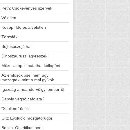
Peth: Csökevényes szervek
Véletlen
Kolrep: Idő és a véletlen
Törzsfák
Bojtosúszójú hal
Dinoszaurusz lágyrészek
Mikroszkóp kimutathat kollagént
Az emlősök ősei nem úgy
mozogtak, mint a mai gyíkok
Igazság a neandervölgyi emberről
Darwin végső cáfolata?
“Szellem” ősök
Gitt: Evolúció mozgatórugói
Bohlin: Öt kritikus pont