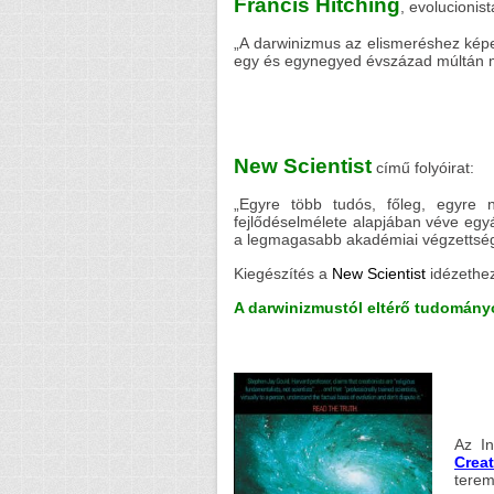
Francis Hitching
, evolucionis
„A darwinizmus az elismeréshez képes
egy és egynegyed évszázad múltán 
New Scientist
című folyóirat:
„Egyre több tudós, főleg, egyre 
fejlődéselmélete alapjában véve egy
a legmagasabb akadémiai végzettség
Kiegészítés a
New Scientist
idézethe
A darwinizmustól eltérő tudományo
Az I
Crea
terem