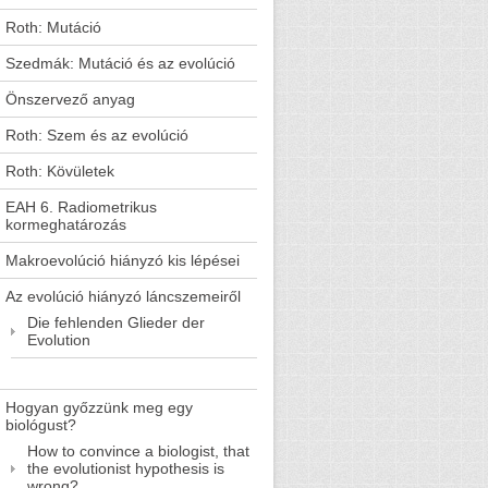
Roth: Mutáció
Szedmák: Mutáció és az evolúció
Önszervező anyag
Roth: Szem és az evolúció
Roth: Kövületek
EAH 6. Radiometrikus
kormeghatározás
Makroevolúció hiányzó kis lépései
Az evolúció hiányzó láncszemeiről
Die fehlenden Glieder der
Evolution
Hogyan győzzünk meg egy
biológust?
How to convince a biologist, that
the evolutionist hypothesis is
wrong?