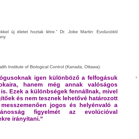
kel új életet hoztak létre.” Dr. Jobe Martin: Evolúciótól
ány.
h Institute of Biological Control (Kanada, Ottawa):
ológusoknak igen különböző a felfogásuk
okaira, hanem még annak valóságos
is. Ezek a különbségek fennállnak, mivel
gítőek és nem tesznek lehetővé határozott
rt messzemenően jogos és helyénvaló a
vánosság figyelmét az evolúcióval
kre irányítani.”