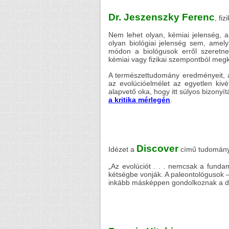
Dr. Jeszenszky Ferenc
, fi
Nem lehet olyan, kémiai jelenség, a
olyan biológiai jelenség sem, amely 
módon a biológusok erről szeretnek
kémiai vagy fizikai szempontból meg
A természettudomány eredményeit, áll
az evolúcióelmélet az egyetlen kivé
alapvető oka, hogy itt súlyos bizony
a kritika mérlegén
.
Discover
Idézet a
című tudomány
„Az evolúciót . . . nemcsak a fund
kétségbe vonják. A paleontológusok 
inkább másképpen gondolkoznak a dar