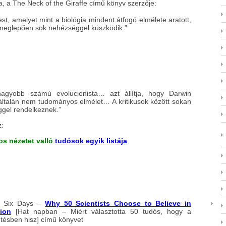
ta, a The Neck of the Giraffe című könyv szerzője:
t, amelyet mint a biológia mindent átfogó elmélete aratott,
meglepően sok nehézséggel küszködik.”
nagyobb számú evolucionista… azt állítja, hogy Darwin
általán nem tudományos elmélet… A kritikusok között sokan
gel rendelkeznek.”
z:
s nézetet valló
tudósok egyik listája
.
n Six Days –
Why 50 Scientists Choose to Believe in
tion
[Hat napban – Miért választotta 50 tudós, hogy a
tésben hisz] című könyvet