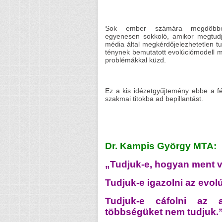
Sok ember számára megdöbbe
egyenesen sokkoló, amikor megtud
média által megkérdőjelezhetetlen 
ténynek bemutatott evolúciómodell m
problémákkal küzd.
Ez a kis idézetgyűjtemény ebbe a fé
szakmai titokba ad bepillantást.
Dr. Kampis György MTA:
„Tudjuk-e, hogyan ment v
Tudjuk-e igazolni az evol
Tudjuk-e cáfolni az a
többségüket nem tudjuk.