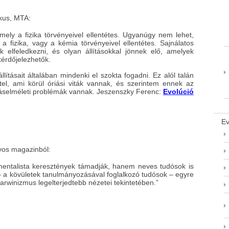
zikus, MTA:
mely a fizika törvényeivel ellentétes. Ugyanúgy nem lehet,
a fizika, vagy a kémia törvényeivel ellentétes. Sajnálatos
 elfeledkezni, és olyan állításokkal jönnek elő, amelyek
kérdőjelezhetők.
ításait általában mindenki el szokta fogadni. Ez alól talán
tel, ami körül óriási viták vannak, és szerintem ennek az
ításelméleti problémák vannak. Jeszenszky Ferenc:
Evolúció
Ev
os magazinból:
amentalista keresztények támadják, hanem neves tudósok is
– a kövületek tanulmányozásával foglalkozó tudósok – egyre
winizmus legelterjedtebb nézetei tekintetében.”