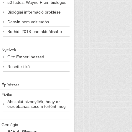
50 tudós: Wayne Frair, biológus
Biológiai információ öröklése
Darwin nem volt tudós
Borhidi 2018-ban aktuálisabb
Nyelvek
Gitt: Emberi beszéd
Rosette-i kő
Építészet
Fizika
Abszolút bizonyíték, hogy az
ősrobbanás sosem történt meg
Geológia
EAH 4. Silvestru: