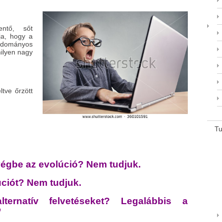
ntő, sőt
ja, hogy a
tudományos
ilyen nagy
ltve őrzött
T
égbe az evolúció? Nem tudjuk.
úciót? Nem tudjuk.
lternatív felvetéseket? Legalábbis a
”