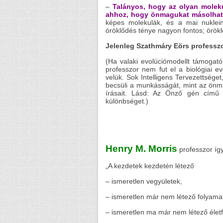
–
Talányos, hogy az olyan molek
ahhoz, hogy önmagukat másolhatt
képes molekulák, és a mai nukleins
öröklődés ténye nagyon fontos; örökl
Jelenleg Szathmáry Eörs professzo
(Ha valaki evolúciómodellt támogató 
professzor nem fut el a biológiai ev
velük. Sok Intelligens Tervezettsége
becsüli a munkásságát, mint az önm
írásait. Lásd: Az Önző gén cím
különbséget.)
Henry M. Morris
professzor így
„A kezdetek kezdetén létező
– ismeretlen vegyületek,
– ismeretlen már nem létező folyamat
– ismeretlen ma már nem létező életf