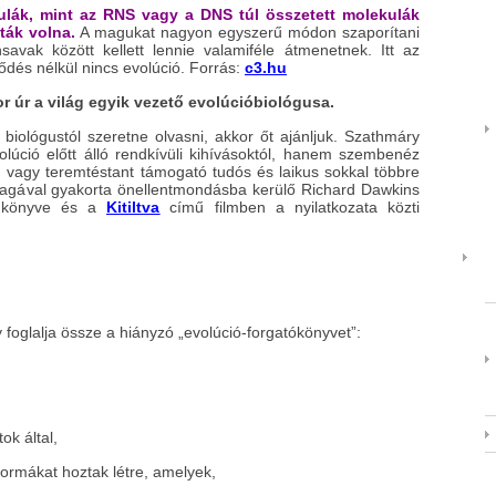
ulák, mint az RNS vagy a DNS túl összetett molekulák
ák volna.
A magukat nagyon egyszerű módon szaporítani
avak között kellett lennie valamiféle átmenetnek. Itt az
ődés nélkül nincs evolúció. Forrás:
c3.hu
r úr a világ egyik vezető evolúcióbiológusa.
biológustól szeretne olvasni, akkor őt ajánljuk. Szathmáry
olúció előtt álló rendkívüli kihívásoktól, hanem szembenéz
t, vagy teremtéstant támogató tudós és laikus sokkal többre
agával gyakorta önellentmondásba kerülő Richard Dawkins
ű könyve és a
Kitiltva
című filmben a nyilatkozata közti
 foglalja össze a hiányzó „evolúció-forgatókönyvet”:
ok által,
ormákat hoztak létre, amelyek,