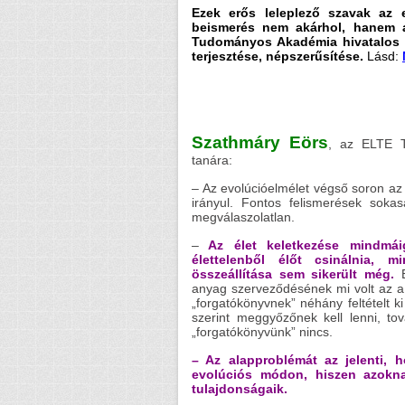
Ezek erős leleplező szavak az 
beismerés nem akárhol, hanem 
Tudományos Akadémia hivatalos l
terjesztése, népszerűsítése.
Lásd:
Szathmáry Eörs
, az ELTE T
tanára:
– Az evolúcióelmélet végső soron az 
irányul. Fontos felismerések soka
megválaszolatlan.
–
Az élet keletkezése mindmái
élettelenből élőt csinálnia, 
összeállítása sem sikerült még.
E
anyag szerveződésének mi volt az a v
„forgatókönyvnek” néhány feltételt k
szerint meggyőzőnek kell lenni, to
„forgatókönyvünk” nincs.
– Az alapproblémát az jelenti, 
evolúciós módon, hiszen azok
tulajdonságaik.