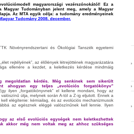
evolúciómodell magyarországi vezérszónokától! Ez a
a Magyar Tudományban jelent meg, amely a Magyar
apja. Az MTA egyik célja: a tudomány eredményeinek
Magyar Tudomány 2008. december.
TK Növényrendszertani és Ökológiai Tanszék egyetemi
„élet rejtélyének”, az élőlények létrejöttének magyarázatára
sága ellenére a kezdet, a keletkezés kérdése mindmáig
g megoldatlan kérdés. Még senkinek sem sikerült
mint ahogyan egy teljes „evolúciós forgatókönyv”
gy ilyen „forgatókönyvnek” el kellene mondani, hogy az
alószínű útja, melynek során A-tól a Z-ig eljutott. Ennek a
i kell elégítenie: kémiailag, és az evolúciós mechanizmusok
vábbá az egésznek eléggé valószínűnek kell lennie. Ilyen
hogy az első evolúciós egységek nem keletkezhettek
nak akkor még nem voltak meg az ahhoz szükséges