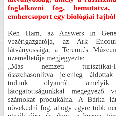
foglalkozni fog, bemutatva
embercsoport egy biológiai fajból 
Ken Ham, az Answers in Genesi
vezérigazgatója, az Ark Encou
látványossága, a Teremtés Múzeu
üzemeltetője megjegyezte:
„Más nemzeti turisztikai-lát
összehasonlítva jelenleg áldott
tudunk olyanról, amelyi
látogatottságunkkal megegyező 
számokat produkálna. A Bárka lát
növekedni fog, ahogy egyre több ne
utazik újra, és ahogy a buszos túr