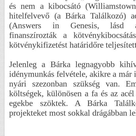
és nem a kibocsátó (Williamstow
hitelfelvevő (a Bárka Találkozó) 
(Answers in Genesis, lásd a
finanszírozták a kötvénykibocsátá
kötvénykifizetést határidőre teljesítet
Jelenleg a Bárka legnagyobb kihí
idénymunkás felvétele, akikre a már i
nyári szezonban szükség van. Eme
költségek, különösen a fa és az acél
egekbe szöktek. A Bárka Találko
projekteket most sokkal drágábban le