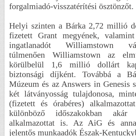
forgalmiadó-visszatérítési ösztönzőt.
Helyi szinten a Bárka 2,72 millió do
fizetett Grant megyének, valamin
ingatlanadót Williamstown v
túlmenően Williamstown az elm
körülbelül 1,6 millió dollárt k
biztonsági díjként. Továbbá a B
Múzeum és az Answers in Genesis s
két látványosság tulajdonosa, min
(fizetett és órabéres) alkalmazottat
különböző időszakokban akár 
alkalmazottat is. Az AiG és anna
jelentős munkaadók Észak-Kentucky