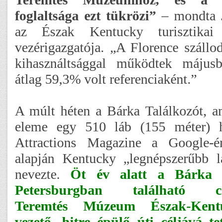
foglaltsága ezt tükrözi”
– mondta J
az Észak Kentucky turisztikai
vezérigazgatója. „A Florence száll
kihasználtsággal működtek május
átlag 59,3% volt referenciaként.”
A múlt héten a Bárka Találkozót, 
eleme egy 510 láb (155 méter) h
Attractions Magazine a Google-é
alapján Kentucky „legnépszerűbb l
nevezte.
Öt év alatt a Bárka 
Petersburgban található csú
Teremtés Múzeum Észak-Kent
vezető, hitre épülő úti céljává tet