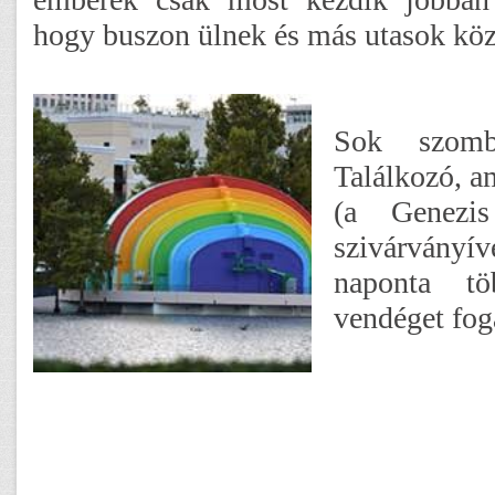
hogy buszon ülnek és más utasok köz
Sok szom
Találkozó, a
(a Genezis
szivárványív
naponta t
vendéget fog