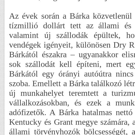
Az évek során a Bárka közvetlenül
tízmillió dollárt tett az állami és
valamint új szállodák épültek, ho
vendégek igényeit, különösen Dry R
Bárkától északra – ugyanakkor eli
sok szállodát kell építeni, mert e
Bárkától egy órányi autóútra nincs
szoba. Emellett a Bárka találkozó lét
új munkahelyet teremtett a turizm
vállalkozásokban, és ezek a munka
adófizetők. A Bárka hatalmas nettó 
Kentucky és Grant megye számára, a
állami törvényhozók bölcsességét, a