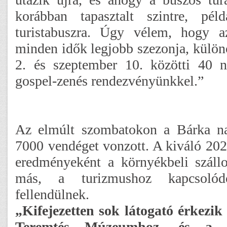
korábban tapasztalt szintre, pé
turistabuszra. Úgy vélem, hogy a
minden idők legjobb szezonja, külön
2. és szeptember 10. közötti 40 n
gospel-zenés rendezvényünkkel.”
Az elmúlt szombatokon a Bárka n
7000 vendéget vonzott. A kiváló 2021
eredményeként a környékbeli száll
más, a turizmushoz kapcsolódó
fellendülnek.
„Kifejezetten sok látogató érkezi
Teremtés Múzeumhoz, és a ré