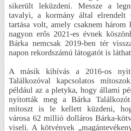
sikerült leküzdeni. Messze a le
tavalyi, a kormány által elrendel
tartása volt, amely csaknem három h
nagyon erős 2021-es évnek köszön
Bárka nemcsak 2019-ben tér viss
napon rekordszámú látogatót is látha
A másik kihívás a 2016-os nyi
Találkozóval kapcsolatos mítoszok
például az a pletyka, hogy állami pé
nyitották meg a Bárka Találkozót
mítoszt is le kellett küzdeni, h
városa 62 millió dolláros Bárka-köt
viseli. A kötvények „magántevéken