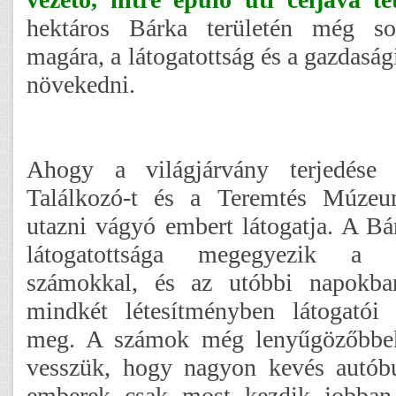
hektáros Bárka területén még s
magára, a látogatottság és a gazdaság
növekedni.
Ahogy a világjárvány terjedése 
Találkozó-t és a Teremtés Múzeu
utazni vágyó embert látogatja. A 
látogatottsága megegyezik a 
számokkal, és az utóbbi napokb
mindkét létesítményben látogatói
meg. A számok még lenyűgözőbbek
vesszük, hogy nagyon kevés autóbu
emberek csak most kezdik jobban