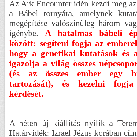
Az Ark Encounter idén kezdi meg a
a Bábel tornyára, amelynek kutatá
megépítése valószínűleg három vag
A hatalmas bábeli é
igénybe.
között: segíteni fogja az ember
hogy a genetikai kutatások és 
igazolja a világ összes népcsopo
(és az összes ember egy bio
tartozását), és kezelni fogj
kérdését.
A héten új kiállítás nyílik a Ter
Határvidék: Izrael Jézus korában cí