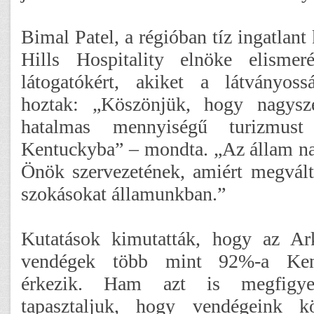
Bimal Patel, a régióban tíz ingatlant
Hills Hospitality elnöke elismer
látogatókért, akiket a látványos
hoztak: „Köszönjük, hogy nagysz
hatalmas mennyiségű turizmust
Kentuckyba” – mondta. „Az állam na
Önök szervezetének, amiért megválto
szokásokat államunkban.”
Kutatások kimutatták, hogy az A
vendégek több mint 92%-a Kent
érkezik. Ham azt is megfigye
tapasztaljuk, hogy vendégeink 