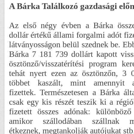
A Bárka Találkozó gazdasági előn
Az első négy évben a Bárka össz
dollár értékű állami forgalmi adót fiz
látványosságon belül szednek be. Ebb
Bárka 7 181 739 dollárt kapott vissz
ösztönző/visszatérítési program ke
tehát nyert ezen az ösztönzőn, 3 
többet kaszált, mint amennyit a 
fizettek. Természetesen a Bárka ált
csak egy kis részét teszik ki a régió
fizetett összes adónak: különböző
amikor szállodában szállnak m
étkeznek, megtankolják autójukat stb