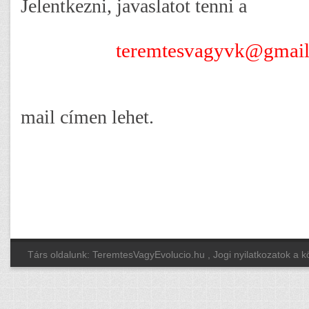
Jelentkezni, javaslatot tenni a
teremtesvagyvk@gmai
mail címen lehet.
Társ oldalunk: TeremtesVagyEvolucio.hu
, Jogi nyilatkozatok a 