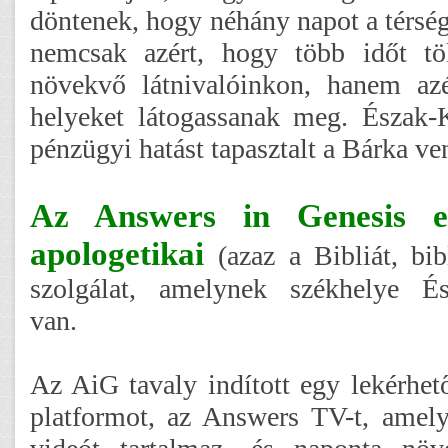
döntenek, hogy néhány napot a térsé
nemcsak azért, hogy több időt tö
növekvő látnivalóinkon, hanem az
helyeket látogassanak meg. Észak-
pénzügyi hatást tapasztalt a Bárka ve
Az Answers in Genesis e
apologetikai
(azaz a Bibliát, bib
szolgálat, amelynek székhelye É
van.
Az AiG tavaly indított egy lekérhet
platformot, az Answers TV-t, amel