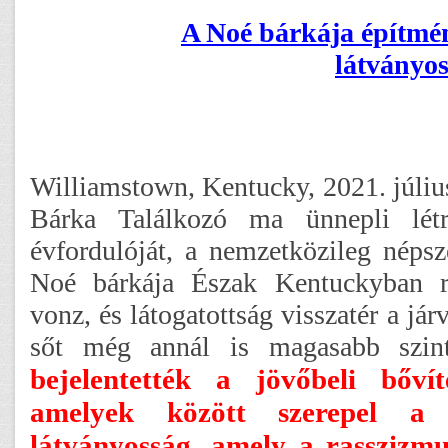
A Noé bárkája építmén
látványo
Williamstown, Kentucky, 2021. júliu
Bárka Találkozó ma ünnepli létr
évfordulóját, a nemzetközileg népsz
Noé bárkája Észak Kentuckyban r
vonz, és látogatottság visszatér a járv
sőt még annál is magasabb szint
bejelentették a jövőbeli bőví
amelyek között szerepel a
látványosság, amely a rasszizmu