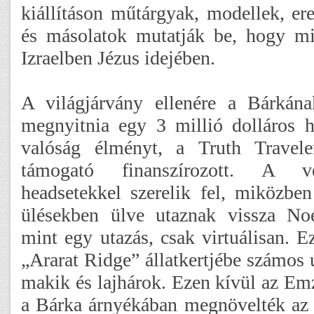
kiállításon műtárgyak, modellek, er
és másolatok mutatják be, hogy mi
Izraelben Jézus idejében.
A világjárvány ellenére a Bárkána
megnyitnia egy 3 millió dolláros hi
valóság élményt, a Truth Travele
támogató finanszírozott. A 
headsetekkel szerelik fel, miközb
ülésekben ülve utaznak vissza No
mint egy utazás, csak virtuálisan. E
„Ararat Ridge” állatkertjébe számos új
makik és lajhárok. Ezen kívül az Emz
a Bárka árnyékában megnövelték az