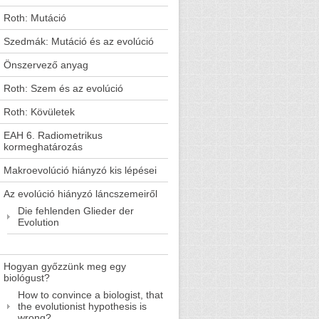
Roth: Mutáció
Szedmák: Mutáció és az evolúció
Önszervező anyag
Roth: Szem és az evolúció
Roth: Kövületek
EAH 6. Radiometrikus
kormeghatározás
Makroevolúció hiányzó kis lépései
Az evolúció hiányzó láncszemeiről
Die fehlenden Glieder der
Evolution
Hogyan győzzünk meg egy
biológust?
How to convince a biologist, that
the evolutionist hypothesis is
wrong?