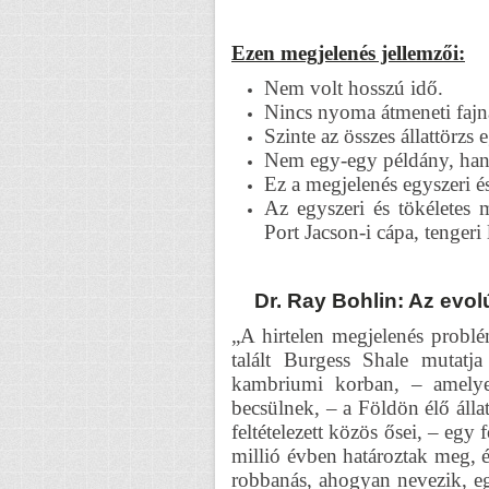
Ezen megjelenés jellemzői:
Nem volt hosszú idő.
Nincs nyoma átmeneti fajn
Szinte az összes állattörzs 
Nem egy-egy példány, han
Ez a megjelenés egyszeri és
Az egyszeri és tökéletes m
Port Jacson-i cápa, tengeri 
Dr. Ray Bohlin: Az evolú
„A hirtelen megjelenés probl
talált Burgess Shale mutatj
kambriumi korban, – amelyet
becsülnek, – a Földön élő áll
feltételezett közös ősei, – egy 
millió évben határoztak meg, 
robbanás, ahogyan nevezik, eg