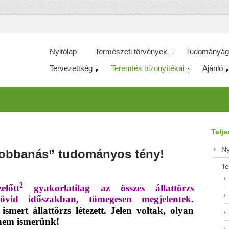
Nyitólap
Természeti törvények
Tudományág
Tervezettség
Teremtés bizonyítékai
Ajánló
Telj
Ny
robbanás” tudományos tény!
Te
2
lőtt
gyakorlatilag az összes állattörzs
id időszakban, tömegesen megjelentek.
smert állattörzs létezett. Jelen voltak, olyan
a nem ismerünk!