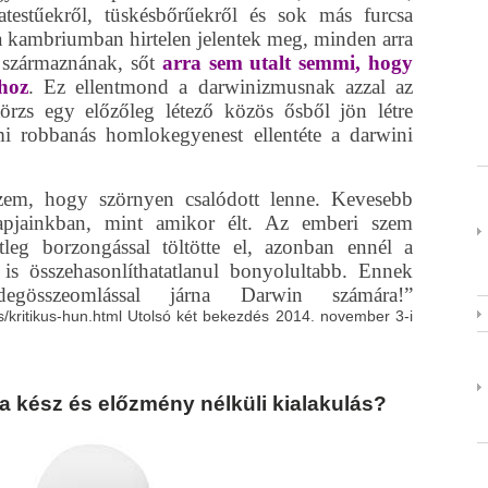
hatestűekről, tüskésbőrűekről és sok más furcsa
a kambriumban hirtelen jelentek meg, minden arra
 származnának, sőt
arra sem utalt semmi, hogy
hoz
. Ez ellentmond a darwinizmusnak azzal az
törzs egy előzőleg létező közös ősből jön létre
i robbanás homlokegyenest ellentéte a darwini
zem, hogy szörnyen csalódott lenne. Kevesebb
napjainkban, mint amikor élt. Az emberi szem
etleg borzongással töltötte el, azonban ennél a
 is összehasonlíthatatlanul bonyolultabb. Ennek
degösszeomlással járna Darwin számára!”
cs/kritikus-hun.html Utolsó két bekezdés 2014. november 3-i
 a kész és előzmény nélküli kialakulás?