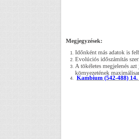
Megjegyzések:
Időnként más adatok is fe
Evolúciós időszámítás szeri
A tökéletes megjelenés azt 
környezetének maximálisan 
Kambium (542-488) 14. fe