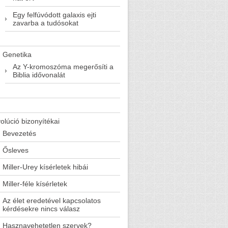
Egy felfúvódott galaxis ejti
zavarba a tudósokat
Genetika
Az Y-kromoszóma megerősíti a
Biblia idővonalát
olúció bizonyítékai
Bevezetés
Ősleves
Miller-Urey kísérletek hibái
Miller-féle kísérletek
Az élet eredetével kapcsolatos
kérdésekre nincs válasz
Hasznavehetetlen szervek?