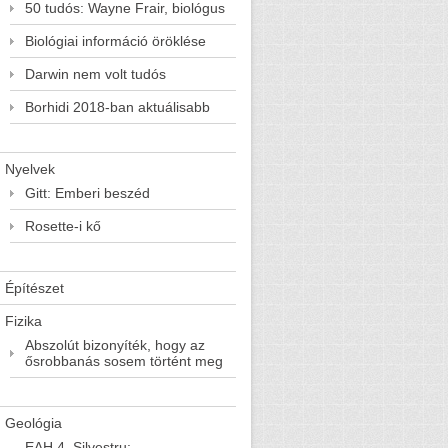
50 tudós: Wayne Frair, biológus
Biológiai információ öröklése
Darwin nem volt tudós
Borhidi 2018-ban aktuálisabb
Nyelvek
Gitt: Emberi beszéd
Rosette-i kő
Építészet
Fizika
Abszolút bizonyíték, hogy az
ősrobbanás sosem történt meg
Geológia
EAH 4. Silvestru: