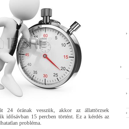
át 24 órának vesszük, akkor az állattörzsek
űk idősávban 15 percben történt. Ez a kérdés az
hatatlan probléma.