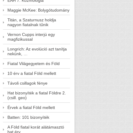
EAH 7. Kozmológia
Maggie McKee: Bolygótudomány
Titán, a Szaturnusz holdja
nagyon fiatalnak tűnik
Vernon Cupps interjú egy
magfizikussal
Longrich: Az evolúció azt tanítja
nekünk, …
Fiatal Világegyetem és Föld
10 érv a fiatal Föld mellett
Távoli csillagok fénye
Hat bizonyíték a fiatal Földre 2.
(csill. geo)
Érvek a fiatal Föld mellett
Batten: 101 bizonyíték
A Föld fiatal korát alátámasztó
hat érv