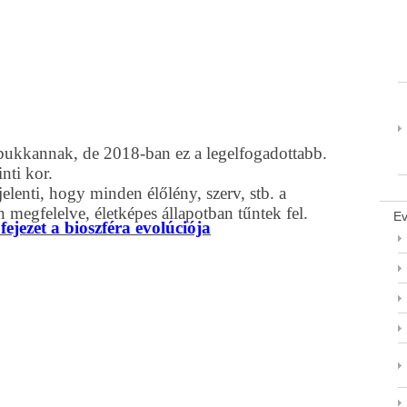
lbukkannak, de 2018-ban ez a legelfogadottabb.
nti kor.
jelenti, hogy minden élőlény, szerv, stb. a
megfelelve, életképes állapotban tűntek fel.
Ev
jezet a bioszféra evolúciója