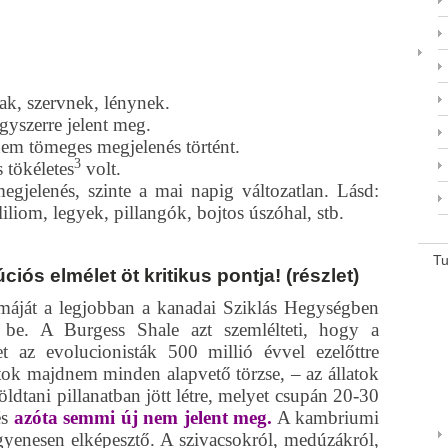
ak, szervnek, lénynek.
egyszerre jelent meg.
em tömeges megjelenés történt.
3
 tökéletes
volt.
egjelenés, szinte a mai napig változatlan. Lásd:
liliom, legyek, pillangók, bojtos úszóhal, stb.
T
ciós elmélet öt kritikus pontja! (részlet)
émáját a legjobban a kanadai Sziklás Hegységben
a be. A Burgess Shale azt szemlélteti, hogy a
 az evolucionisták 500 millió évvel ezelőttre
atok majdnem minden alapvető törzse, – az állatok
földtani pillanatban jött létre, melyet csupán 20-30
és
azóta semmi új nem jelent meg.
A kambriumi
yenesen elképesztő. A szivacsokról, medúzákról,