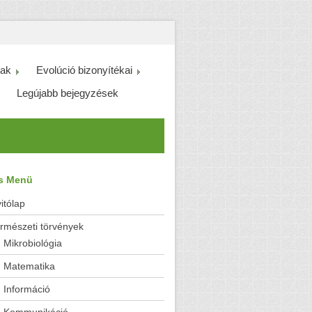
ak
Evolúció bizonyítékai
Legújabb bejegyzések
es Menü
itólap
rmészeti törvények
Mikrobiológia
Matematika
Információ