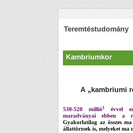
Teremtéstudomány
Kambriumkor
A „kambriumi 
1
530-520 millió
évvel eze
maradványai ebben a röv
Gyakorlatilag az összes ma i
állattörzsek is, melyeket m