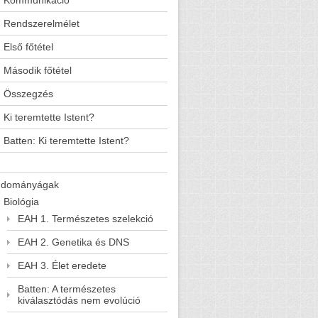
Kommunikáció
Rendszerelmélet
Első főtétel
Második főtétel
Összegzés
Ki teremtette Istent?
Batten: Ki teremtette Istent?
udományágak
Biológia
EAH 1. Természetes szelekció
EAH 2. Genetika és DNS
EAH 3. Élet eredete
Batten: A természetes
kiválasztódás nem evolúció