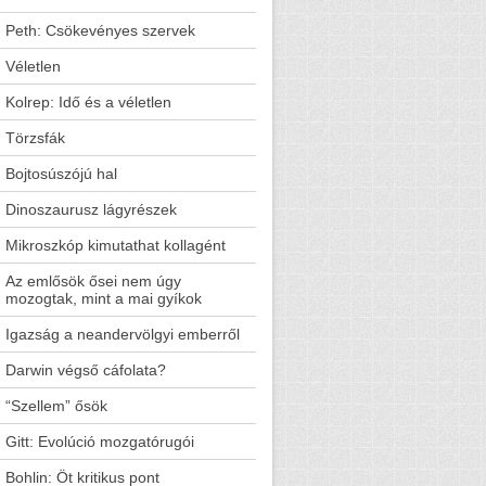
Peth: Csökevényes szervek
Véletlen
Kolrep: Idő és a véletlen
Törzsfák
Bojtosúszójú hal
Dinoszaurusz lágyrészek
Mikroszkóp kimutathat kollagént
Az emlősök ősei nem úgy
mozogtak, mint a mai gyíkok
Igazság a neandervölgyi emberről
Darwin végső cáfolata?
“Szellem” ősök
Gitt: Evolúció mozgatórugói
Bohlin: Öt kritikus pont