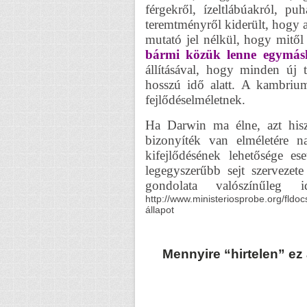
férgekről, ízeltlábúakról, pu
teremtményről kiderült, hogy 
mutató jel nélkül, hogy mitől
bármi közük lenne egymás
állításával, hogy minden új 
hosszú idő alatt. A kambrium
fejlődéselméletnek.
Ha Darwin ma élne, azt his
bizonyíték van elméletére 
kifejlődésének lehetősége es
legegyszerűbb sejt szervezete
gondolata valószínűleg i
http://www.ministeriosprobe.org/fldo
állapot
Mennyire “hirtelen” ez