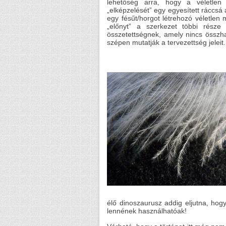
lehetőség arra, hogy a véletlen
„elképzelését” egy egyesített ráccsá 
egy fésűt/horgot létrehozó véletlen
„előnyt” a szerkezet többi része 
összetettségnek, amely nincs összh
szépen mutatják a tervezettség jeleit.
élő dinoszaurusz addig eljutna, ho
lennének használhatóak!