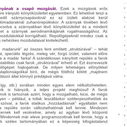
nyának a csapó mozgását.
Ezek a mozgások erős
e irányuló könyökízülettel egyetemben. Ez lehetővé teszi a
kedő szárnycsapásoknál ez az ízületi alakzat kerül
lómadaraknál zuhanórepüléskor. A szárnyak tövében levő
pcsolva a szárnyakban lévő könyökízülettel és a mindent
vezet a szárnyak aerodinamikájának rugalmasságához. Az
ozdulatokkal korrigálható. Repülőgépeknél mindez csak a
 nehézkes mozdulataival kivitelezhető.
 madarunk” az összes fent említett „struktúrával” – tehát
at, speciális légzés, meleg vér, forgó ízület, valamint előre
a a madár farka! A szándékosan irányított repülés a farok
tabilitás csak farok „struktúrával” érhető el. Ezt észreveszik
lőgépet hajtogatnak. De milyen lehetséges előnyökkel
tulajdonságokkal bíró, de mégis földhöz kötött „majdnem
dászó állat könnyű prédájává válna.
rigy, stb.) sorában minden egyes elem nélkülözhetetlen.
k is hiányzik, a teljes projekt meghiúsul! A farok
mok is tartoznak azért, hogy a mozgatható, kicsi, de mégis
yen – például, a tollak leszálláskor szétterpeszthetőek és
 szóval, a farok statikus „hozzáadásnak” egyáltalán nem
 repülés során változtathatónak kell lennie. Mindezen
ernek kell vezérelnie, amely az agyban lévő központi
Mindennek már eleve programozottnak kell lennie, hogy a
ek széles tartományában ez a képesség kifogástalanul