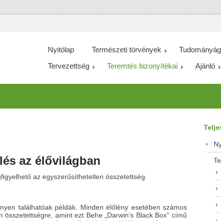
Nyitólap
Természeti törvények
Tudományág
Tervezettség
Teremtés bizonyítékai
Ajánló
Telj
Ny
és az élővilágban
Te
igyelhető az egyszerűsíthetetlen összetettség
nyen találhatóak példák. Minden élőlény esetében számos
en összetettségre, amint ezt Behe „Darwin’s Black Box” című