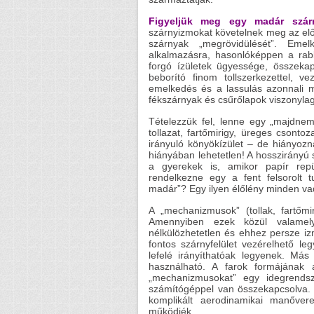
Figyeljük meg egy madár szár
szárnyizmokat követelnek meg az előr
szárnyak „megrövidülését”. Emel
alkalmazásra, hasonlóképpen a rab
forgó ízületek ügyessége, összeka
beborító finom tollszerkezettel, 
emelkedés és a lassulás azonnali m
fékszárnyak és csűrőlapok viszonylag
Tételezzük fel, lenne egy „majdnem
tollazat, fartőmirigy, üreges csontoz
irányuló könyökízület – de hiányozn
hiányában lehetetlen! A hosszirányú s
a gyerekek is, amikor papír repü
rendelkezne egy a fent felsorolt 
madár”? Egy ilyen élőlény minden va
A „mechanizmusok” (tollak, fartőmi
Amennyiben ezek közül valamelyi
nélkülözhetetlen és ehhez persze iz
fontos szárnyfelület vezérelhető leg
lefelé irányíthatóak legyenek. Más
használható. A farok formájának a
„mechanizmusokat” egy idegrendsz
számítógéppel van összekapcsolva. 
komplikált aerodinamikai manőver
működjék.