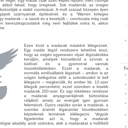
 ér véget. Egy madár csak azért képes repülni, mert csontjai
y abból fakad, hogy üregesek. Sok madárnál, az üreges
biztosítják a stabil csontvázat. A múlt század közepén ilyen
őgépek szárnyainak építésénél, és a “Warren köteges
gy madarak – a sasok és a keselyűk – csontozata még csak
yen keresztkapcsolatok még nem fejlődtek volna ki, akkor
ne.
Ezen kívül a madarak másként lélegeznek.
Egy madár légző rendszere lehetővé teszi,
hogy az oxigén egyenesen olyan légzsákokba
kerüljön, amelyek közvetlenül a szívvel, a
tüdővel és a gyomorral vannak
Ev
összeköttetésben. Ezzel a madarak, a
normális emlősállatok légzését – amikor is az
oxigén belégzése előtt a széndioxidot ki kell
lélegezni – megkerülik. Az ember kb. 12-szer
lélegzik percenként, ezzel szemben a kisebb
madarak 250-szer. Ez egy tökéletes rendszer
a madarak anyagcseréjének biztosítása
céljából, amely az energiát igen gyorsan
felemészti. Gyors repülés során a madarak, a
szembe áramló légáramlat következtében
képtelenek lennének kilélegezni. Vegyük
figyelembe azt is, hogy a madarak
lógiai akadály azok számára, akik a madarakat a hüllőktől