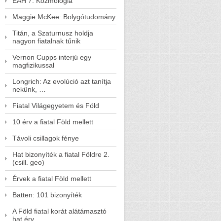
EAH 7. Kozmológia
Maggie McKee: Bolygótudomány
Titán, a Szaturnusz holdja
nagyon fiatalnak tűnik
Vernon Cupps interjú egy
magfizikussal
Longrich: Az evolúció azt tanítja
nekünk, …
Fiatal Világegyetem és Föld
10 érv a fiatal Föld mellett
Távoli csillagok fénye
Hat bizonyíték a fiatal Földre 2.
(csill. geo)
Érvek a fiatal Föld mellett
Batten: 101 bizonyíték
A Föld fiatal korát alátámasztó
hat érv