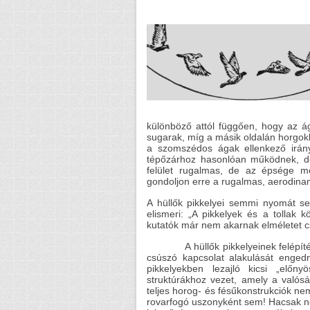
különböző attól függően, hogy az á
sugarak, míg a másik oldalán horgokk
a szomszédos ágak ellenkező irány
tépőzárhoz hasonlóan működnek, de 
felület rugalmas, de az épsége me
gondoljon erre a rugalmas, aerodina
A hüllők pikkelyei semmi nyomát se
elismeri: „A pikkelyek és a tollak 
kutatók már nem akarnak elméletet cs
A hüllők pikkelyeinek felépítéséb
csúszó kapcsolat alakulását engedné
pikkelyekben lezajló kicsi „előn
struktúrákhoz vezet, amely a való
teljes horog- és fésűkonstrukciók ne
rovarfogó uszonyként sem! Hacsak ne