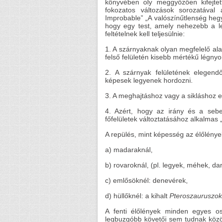
könyvében oly meggyőzően kifejtet
fokozatos változások sorozatával 
Improbable” „A valószínűtlenség heg
hogy egy test, amely nehezebb a le
feltételnek kell teljesülnie:
1. A szárnyaknak olyan megfelelő al
felső felületén kisebb mértékű légnyo
2. A szárnyak felületének elegend
képesek legyenek hordozni.
3. A meghajtáshoz vagy a sikláshoz e
4. Azért, hogy az irány és a sebes
főfelületek változtatásához alkalmas
A repülés, mint képesség az élőlénye
a) madaraknál,
b) rovaroknál, (pl. legyek, méhek, da
c) emlősöknél: denevérek,
d) hüllőknél: a kihalt
Pteroszauruszok
A fenti élőlények minden egyes os
legbuzgóbb követői sem tudnak közöt