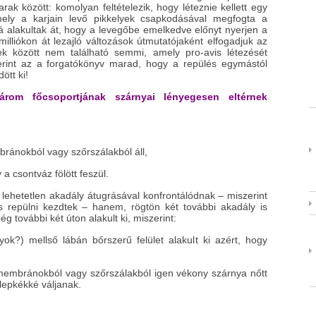
rak között: komolyan feltételezik, hogy léteznie kellett egy
ely a karjain levő pikkelyek csapkodásával megfogta a
ká alakultak át, hogy a levegőbe emelkedve előnyt nyerjen a
milliókon át lezajló változások útmutatójaként elfogadjuk az
tek között nem található semmi, amely pro-avis létezését
zerint az a forgatókönyv marad, hogy a repülés egymástól
ött ki!
rom főcsoportjának szárnyai lényegesen eltérnek
ránokból vagy szőrszálakból áll,
a csontváz fölött feszül.
lehetetlen akadály átugrásával konfrontálódnak – miszerint
s repülni kezdtek – hanem, rögtön két további akadály is
még további két úton alakult ki, miszerint:
ok?) mellső lábán bőrszerű felület alakult ki azért, hogy
membránokból vagy szőrszálakból igen vékony szárnya nőtt
lepkékké váljanak.