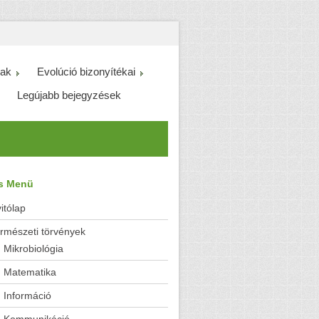
ak
Evolúció bizonyítékai
Legújabb bejegyzések
es Menü
itólap
rmészeti törvények
Mikrobiológia
Matematika
Információ