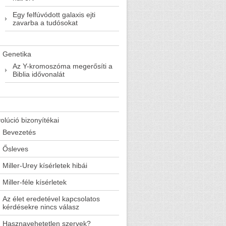
Egy felfúvódott galaxis ejti
zavarba a tudósokat
Genetika
Az Y-kromoszóma megerősíti a
Biblia idővonalát
olúció bizonyítékai
Bevezetés
Ősleves
Miller-Urey kísérletek hibái
Miller-féle kísérletek
Az élet eredetével kapcsolatos
kérdésekre nincs válasz
Hasznavehetetlen szervek?