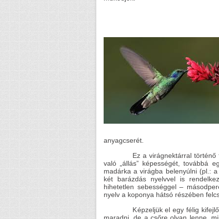
anyagcserét.
Ez a virágnektárral történő táplá
való „állás” képességét, továbbá 
madárka a virágba belenyúlni (pl.: a
két barázdás nyelvvel is rendelkez
hihetetlen sebességgel – másodper
nyelv a koponya hátsó részében felc
Képzeljük el egy félig kifejlődött
maradni, de a csőre olyan lenne, mi