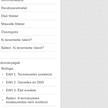
Kommunikáció
Rendszerelmélet
Első főtétel
Második főtétel
Összegzés
Ki teremtette Istent?
Batten: Ki teremtette Istent?
udományágak
Biológia
EAH 1. Természetes szelekció
EAH 2. Genetika és DNS
EAH 3. Élet eredete
Batten: A természetes
kiválasztódás nem evolúció