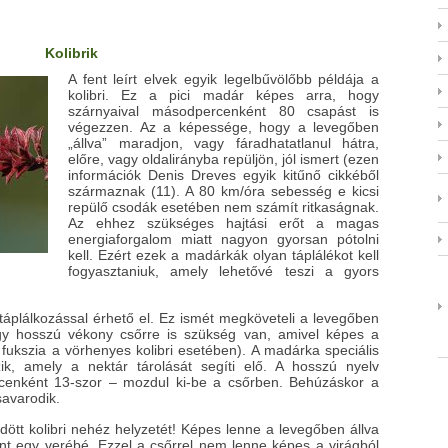
Kolibrik
A fent leírt elvek egyik legelbűvölőbb példája a
kolibri. Ez a pici madár képes arra, hogy
szárnyaival másodpercenként 80 csapást is
végezzen. Az a képessége, hogy a levegőben
„állva” maradjon, vagy fáradhatatlanul hátra,
előre, vagy oldalirányba repüljön, jól ismert (ezen
információk Denis Dreves egyik kitűnő cikkéből
származnak (11). A 80 km/óra sebesség e kicsi
repülő csodák esetében nem számít ritkaságnak.
Az ehhez szükséges hajtási erőt a magas
energiaforgalom miatt nagyon gyorsan pótolni
kell. Ezért ezek a madárkák olyan táplálékot kell
fogyasztaniuk, amely lehetővé teszi a gyors
lkozással érhető el. Ez ismét megköveteli a levegőben
egy hosszú vékony csőrre is szükség van, amivel képes a
 fukszia a vörhenyes kolibri esetében). A madárka speciális
ik, amely a nektár tárolását segíti elő. A hosszú nyelv
cenként 13-szor – mozdul ki-be a csőrben. Behúzáskor a
savarodik.
 kolibri nehéz helyzetét! Képes lenne a levegőben állva
nt egy verébé. Ezzel a csőrrel nem lenne képes a virágból