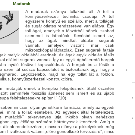
Madarak
A madarak szárnya tollakból áll. A toll a
könnyűszerkezeti technika csodája. A toll
egyszerre könnyű és szélálló, mert a tollágak
és sugár ötletes rendszerével van ellátva. Egy
toll ágai, amelyek a főszárból nőnek, szabad
szemmel is láthatóak. Kevésbé ismert az,
hogy az ágak mindkét oldalán sugarak
vannak, amelyek viszont már csak
mikroszkóppal láthatóak. Ezen sugarak fajtája
gak melyik oldalából erednek. Az ágak egyik oldalán fésűs
al ellátott sugarak vannak. Így az egyik ágból eredő horgok
ba nyúló fésűivel kapcsolódnak. A horgok és a fésűk a
ezen túl csúszó kapcsolatot is biztosítanak úgy, hogy a
gmarad. Legközelebb, majd ha egy tollat lát a földön,
mikus, könnyűszerkezeti konstrukcióra.
m mutatják ennek a komplex felépítésnek. Stahl őszintén
között semmiféle fosszilis átmenet sem ismert és az újabb
upa feltételezésekre építeni.” (10)
en nincsen olyan genetikai információ, amely az egyedi
, mint a tollak esetében. Az egyesek által feltételezett,
yös mutációk” tekervényes útja inkább olyan nehézkes
ságban egy élőlény számára hátrányosak lennének. Amíg a
m állnak rendelkezésre, nincsen előnye a pikkelyeknek, még
m hivatkozunk valami „előre gondolkozó tervezésre”, nincs