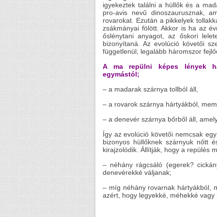
igyekeztek találni a hüllők és a mada
pro-avis nevű dinoszaurusznak, am
rovarokat. Ezután a pikkelyek tollak
zsákmányai fölött. Akkor is ha az év
őslénytani anyagot, az őskori lele
bizonyítaná. Az evolúció követői s
függetlenül, legalább háromszor fejlőd
A ma repülni képes lények há
egymástól;
– a madarak szárnya tollból áll,
– a rovarok szárnya hártyákból, memb
– a denevér szárnya bőrből áll, amely 
Így az evolúció követői nemcsak egy 
bizonyos hüllőknek szárnyuk nőtt é
kirajzolódik. Állítják, hogy a repülés 
– néhány rágcsáló (egerek? cickány
denevérekké váljanak;
– míg néhány rovarnak hártyákból, 
azért, hogy legyekké, méhekké vagy 