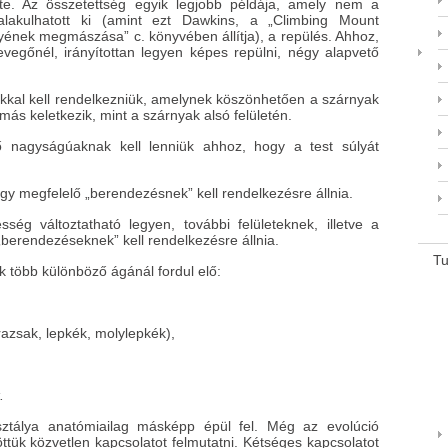
te. Az összetettség egyik legjobb példája, amely nem a
alakulhatott ki (amint ezt Dawkins, a „Climbing Mount
yének megmászása” c. könyvében állítja), a repülés. Ahhoz,
vegőnél, irányítottan legyen képes repülni, négy alapvető
akkal kell rendelkezniük, amelynek köszönhetően a szárnyak
más keletkezik, mint a szárnyak alsó felületén.
ő nagyságúaknak kell lenniük ahhoz, hogy a test súlyát
gy megfelelő „berendezésnek” kell rendelkezésre állnia.
ség változtatható legyen, további felületeknek, illetve a
 „berendezéseknek” kell rendelkezésre állnia.
T
k több különböző ágánál fordul elő:
razsak, lepkék, molylepkék),
.
ztálya anatómiailag másképp épül fel. Még az evolúció
tük közvetlen kapcsolatot felmutatni. Kétséges kapcsolatot