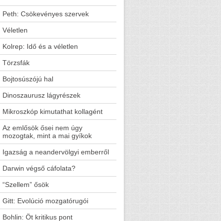
Peth: Csökevényes szervek
Véletlen
Kolrep: Idő és a véletlen
Törzsfák
Bojtosúszójú hal
Dinoszaurusz lágyrészek
Mikroszkóp kimutathat kollagént
Az emlősök ősei nem úgy
mozogtak, mint a mai gyíkok
Igazság a neandervölgyi emberről
Darwin végső cáfolata?
“Szellem” ősök
Gitt: Evolúció mozgatórugói
Bohlin: Öt kritikus pont