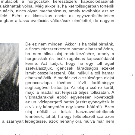
 mutációk a horgocskák keresztszerű kapcsolódásának
alakíthatták volna. Még akkor is, ha két tollsugárban történik
 mutáció, nincs olyan mechanizmus, amely továbbítja ezt az
felé. Ezért ez klasszikus esete az egyszerűsíthetetlen
angban a lassú evolúciós változások elmélettel, de nagyon
De ez nem minden. Akkor is ha tollal bírnánk,
a finom rácsszerkezete hamar elhasználódna,
ha nem állna olaj rendelkezésére, amely a
horgocskák és fésűk rugalmas kapcsolódását
kenné. Azt tudjuk, hogy ha egy toll ágait
szétválasztjuk, igencsak fáradságos ezeket
ismét összeilleszteni. Olaj nélkül a toll hamar
elhasználódik. A madár ezt a szükséges olajat
gerincoszlopa tövében lévő fartőmirigye
segítségével biztosítja. Az olaj a csőrre kerül,
majd a madár ezt terjeszti teljes tollazatán. A
vízimadaraknál ebből egyenesen következik
az un. vízlepergető hatás (ezért gyöngyözik le
a víz oly könnyedén egy kacsa hátáról). Ezen
olaj nélkül a tollak hasznavehetetlenek
lennének; tehát, ha egy feltételezett szárazon
gy a szárnyait lebegtesse, azok néhány óra múlva már nem