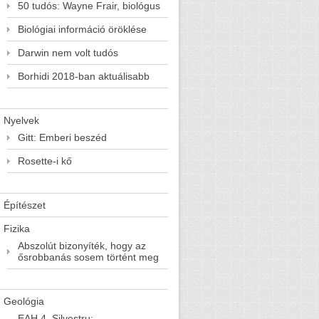
50 tudós: Wayne Frair, biológus
Biológiai információ öröklése
Darwin nem volt tudós
Borhidi 2018-ban aktuálisabb
Nyelvek
Gitt: Emberi beszéd
Rosette-i kő
Építészet
Fizika
Abszolút bizonyíték, hogy az
ősrobbanás sosem történt meg
Geológia
EAH 4. Silvestru: