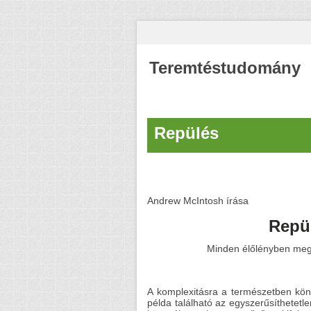
Teremtéstudomány
Repülés
Andrew McIntosh írása
Repül
Minden élőlényben megf
A komplexitásra a természetben kön
példa található az egyszerűsíthetetl