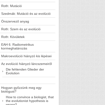
Roth: Mutáció
Szedmák: Mutáció és az evolúció
Önszervező anyag
Roth: Szem és az evolúció
Roth: Kövületek
EAH 6. Radiometrikus
kormeghatározás
Makroevolúció hiányzó kis lépései
Az evolúció hiányzó láncszemeiről
Die fehlenden Glieder der
Evolution
Hogyan győzzünk meg egy
biológust?
How to convince a biologist, that
the evolutionist hypothesis is
wrong?