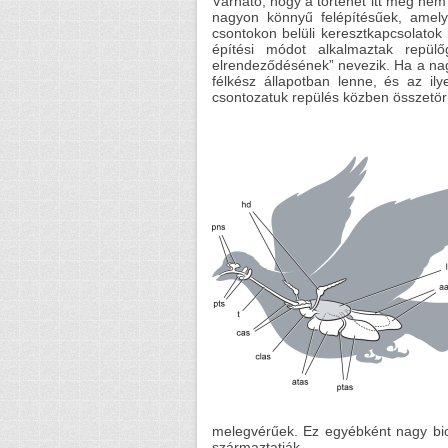
Várható, hogy a történet itt még nem
nagyon könnyű felépítésűek, amel
csontokon belüli keresztkapcsolatok 
építési módot alkalmaztak repül
elrendeződésének” nevezik. Ha a na
félkész állapotban lenne, és az il
csontozatuk repülés közben összetör
melegvérűek. Ez egyébként nagy bio
származtatják.