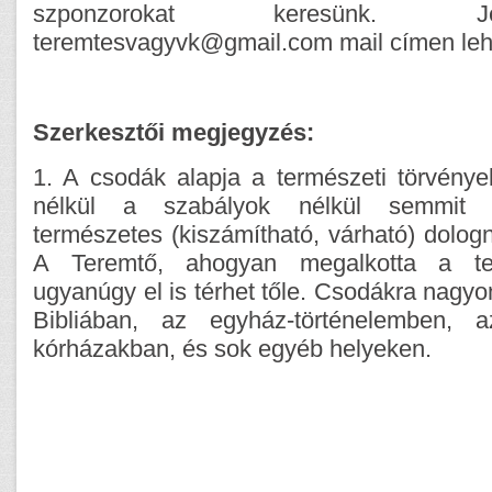
szponzorokat keresünk. J
teremtesvagyvk@gmail.com mail címen leh
Szerkesztői megjegyzés:
1. A csodák alapja a természeti törvénye
nélkül a szabályok nélkül semmit 
természetes (kiszámítható, várható) dologn
A Teremtő, ahogyan megalkotta a term
ugyanúgy el is térhet tőle. Csodákra nagyo
Bibliában, az egyház-történelemben, 
kórházakban, és sok egyéb helyeken.