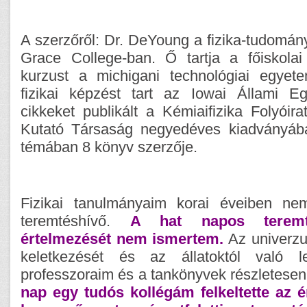
A szerzőről: Dr. DeYoung a fizika-tudomány
Grace College-ban. Ő tartja a főiskolai
kurzust a michigani technológiai egyet
fizikai képzést tart az Iowai Állami E
cikkeket publikált a Kémiaifizika Folyói
Kutató Társaság negyedéves kiadványába
témában 8 könyv szerzője.
Fizikai tanulmányaim korai éveiben ne
teremtéshívő.
A hat napos teremt
értelmezését nem ismertem.
Az univerzu
keletkezését és az állatoktól való l
professzoraim és a tankönyvek részletesen
nap egy tudós kollégám felkeltette az 