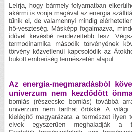
Leírja, hogy bármely folyamatban elkerülh
akármi is vonja magával az energia szállít
tűnik el, de valamennyi mindig elérhetetle
hő-veszteség. Másképp fogalmazva, minden
idővel kevésbé rendezettebb lesz. Végs
termodinamika második törvényének kö
törvény közvetlenül kapcsolódik az Átok
bukott emberiség természetén alapul.
Az energia-megmaradásból köve
univerzum nem kezdődött önmag
bomlás (részecske bomlás) továbbá arr
univerzum nem tarthat örökké. A világi
kielégítő magyarázata a természet ilyen 
elvek egyszerűen meghaladják a te