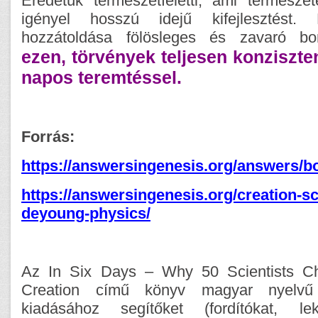
Eredetük természetfeletti, ami termész
igényel hosszú idejű kifejlesztést.
hozzátoldása fölösleges és zavaró bo
ezen, törvények teljesen konziszten
napos teremtéssel.
Forrás:
https://answersingenesis.org/answers/bo
https://answersingenesis.org/creation-sc
deyoung-physics/
Az In Six Days – Why 50 Scientists Ch
Creation című könyv magyar nyelvű 
kiadásához segítőket (fordítókat, lekt