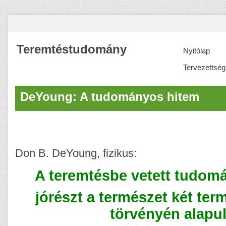
Teremtéstudomány
Nyitólap
Tervezettség
DeYoung: A tudományos hitem
Don B. DeYoung, fizikus:
A teremtésbe vetett tudom
jórészt a természet két te
törvényén alapul