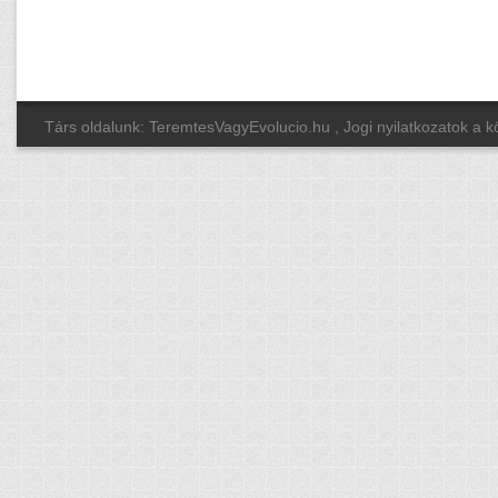
Társ oldalunk: TeremtesVagyEvolucio.hu
, Jogi nyilatkozatok a 