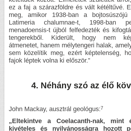
ez a faj a szárazföldre és vált kétéltűvé.
meg, amikor 1938-ban a bojtosúszójú 
Latimeria chalumnae-t, 1998-ban p
menadoensis-t újból felfedezték és kifogt
tengerekből. Kiderült, hogy nem k
átmenetet, hanem mélytengeri halak, amely
sem közelítik meg, ezért képtelenség, h
fajok léptek volna ki először.”
4. Néhány szó az élő köv
7
John Mackay, ausztrál geológus:
„Eltekintve a Coelacanth-nak, mint é
kivételes és nyilvánosságra hozott pé