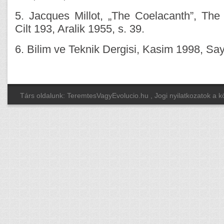
5. Jacques Millot, „The Coelacanth”, The 
Cilt 193, Aralik 1955, s. 39.
6. Bilim ve Teknik Dergisi, Kasim 1998, Sayi
Társ oldalunk: TeremtesVagyEvolucio.hu
, Jogi nyilatkozatok a 