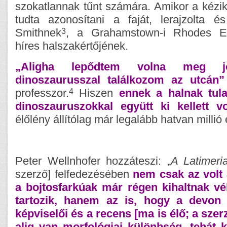
szokatlannak tűnt számára. Amikor a kézi
tudta azonosítani a faját, lerajzolta é
3
Smithnek
, a Grahamstown-i Rhodes Eg
híres halszakértőjének.
„Aligha lepődtem volna meg 
dinoszaurusszal találkozom az utcán”
4
professzor.
Hiszen
ennek a halnak tul
dinoszauruszokkal együtt ki kellett vo
élőlény állítólag már legalább hatvan millió 
Peter Wellnhofer hozzáteszi: „
A Latimeri
szerző] felfedezésében
nem csak az volt
a bojtosfarkúak már régen kihaltnak vél
tartozik, hanem az is, hogy a devon l
képviselői és a recens [ma is élő; a szer
alig van morfológiai különbség, tehát 