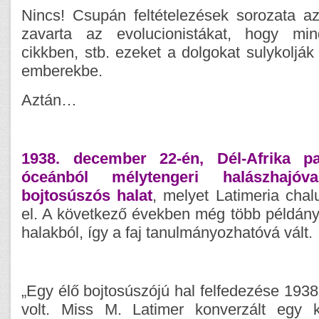
Nincs! Csupán feltételezések sorozata 
zavarta az evolucionistákat, hogy min
cikkben, stb. ezeket a dolgokat sulykoljá
emberekbe.
Aztán…
1938. december 22-én, Dél-Afrika par
óceánból mélytengeri halászhajóv
bojtosúszós halat
, melyet Latimeria cha
el. A következő években még több példányt
halakból, így a faj tanulmányozhatóvá vált.
„Egy élő bojtosúszójú hal felfedezése 1938
volt. Miss M. Latimer konverzált egy ki