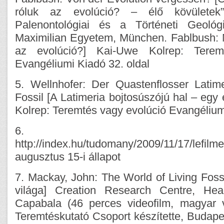
róluk az evolúció? – élő kövületek” 
Palenontológiai és a Történeti Geológi
Maximilian Egyetem, München. Fablbush: M
az evolúció?] Kai-Uwe Kolrep: Terem
Evangéliumi Kiadó 32. oldal
5. Wellnhofer: Der Quastenflosser Latim
Fossil [A Latimeria bojtosúszójú hal – egy
Kolrep: Teremtés vagy evolúció Evangéliumi
6.
http://index.hu/tudomany/2009/11/17/lefilm
augusztus 15-i állapot
7. Mackay, John: The World of Living Fossi
világa] Creation Research Centre, Head
Capabala (46 perces videofilm, magyar 
Teremtéskutató Csoport készítette, Budapes