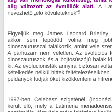
alig változott az évmilliók alatt.
A Lati
5
nevezhető „élő kövületeknek”
Figyeljük meg James Leonard Brierley S
akkor sem lepődött volna meg jo
dinoszaurusszal találkozik, amint vele sze
A párhuzam nem véletlen. Az evolúciós fe
dinoszauruszok és a bojtosúszójú halak k
ki. Az evolucionisták annyira biztosan vol
kételkedés nélkül hittek feltételezéseikben.
példányok tudják őket kizökkenteni a hitre
1997-ben Celebesz szigeténél (Indonézi
került elő, mely a Latimeria menadoensis