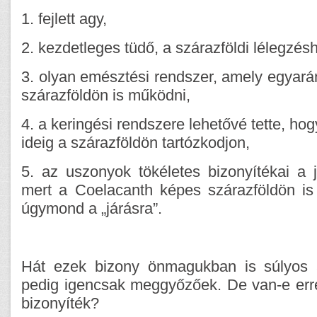
1. fejlett agy,
2. kezdetleges tüdő, a szárazföldi lélegzés
3. olyan emésztési rendszer, amely egyará
szárazföldön is működni,
4. a keringési rendszere lehetővé tette, h
ideig a szárazföldön tartózkodjon,
5. az uszonyok tökéletes bizonyítékai a j
mert a Coelacanth képes szárazföldön is 
úgymond a „járásra”.
Hát ezek bizony önmagukban is súlyos ál
pedig igencsak meggyőzőek. De van-e erre
bizonyíték?