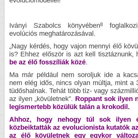
evolúciómodellel!
8
Iványi Szabolcs könyvében
foglalkoz
evolúciós meghatározásával.
„Nagy kérdés, hogy vajon mennyi élő kövü
is? Ehhez először is azt kell tisztáznunk,
be az élő fosszíliák közé
.
Ma már például nem soroljuk ide a kacs
nem elég idős, nincs olyan múltja, mint a 3
tüdőshalnak. Tehát több tíz- vagy százmilli
az ilyen „kövületnek”.
Roppant sok ilyen n
legismertebb közülük talán a krokodil.
Ahhoz, hogy nehogy túl sok ilyen é
közbeiktatták az evolucionista kutatók azt
az élő kövületnek egy egykor változ