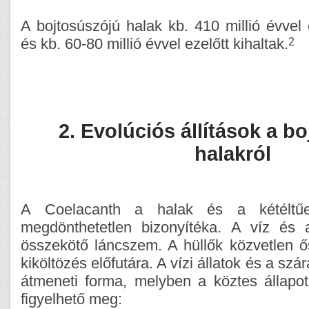
A bojtosúszójú halak kb. 410 millió évvel 
2
és kb. 60-80 millió évvel ezelőtt kihaltak.
2. Evolúciós állítások a b
halakról
A Coelacanth a halak és a kétéltűe
megdönthetetlen bizonyítéka. A víz és a
összekötő láncszem. A hüllők közvetlen ő
kiköltözés előfutára. A vízi állatok és a szár
átmeneti forma, melyben a köztes állapo
figyelhető meg: