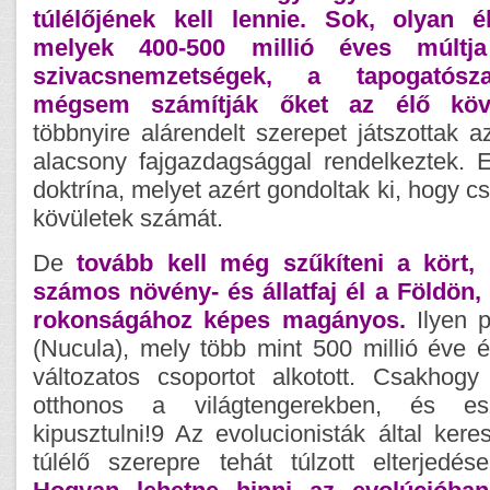
túlélőjének kell lennie. Sok, olyan é
melyek 400-500 millió éves múltj
szivacsnemzetségek, a tapogatósza
mégsem számítják őket az élő kövü
többnyire alárendelt szerepet játszottak a
alacsony fajgazdagsággal rendelkeztek. E
doktrína, melyet azért gondoltak ki, hogy 
kövületek számát.
De
tovább kell még szűkíteni a kört,
számos növény- és állatfaj él a Földön, 
rokonságához képes magányos.
Ilyen p
(Nucula), mely több mint 500 millió éve 
változatos csoportot alkotott. Csakhog
otthonos a világtengerekben, és e
kipusztulni!9 Az evolucionisták által ker
túlélő szerepre tehát túlzott elterjedés