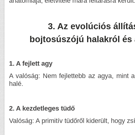
anatómiája, életvitele mára feltárásra került
3. Az evolúciós állít
bojtosúszójú halakról és
1. A fejlett agy
A valóság: Nem fejlettebb az agya, mint 
halé.
2. A kezdetleges tüdő
Valóság: A primitív tüdőről kiderült, hogy zs