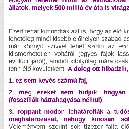
Hogyan lehetne hinni az evolúciób
állatok, melyek 500 millió év óta is virág
Ezért tehát kimondták azt is, hogy az élő kö
lehetőleg minél kisebb élőhelyen szabad cs
már könnyű szívvel lehet szólni az evo
kiismerhetetlen voltáról (egyes fajok la
evolúciójáról), amiből kifolyólag mára csak
fenn élő kövületként.
A dolog ott hibádzik
1. ez sem kevés számú faj,
2. még ezeket sem tudjuk, hogyan 
(fosszíliák hátrahagyása nélkül)
3. roppant módon lehatárolták a tudó
meghatározását, nehogy kínosan so
Véleményem szerint sok tízezer fajta élő