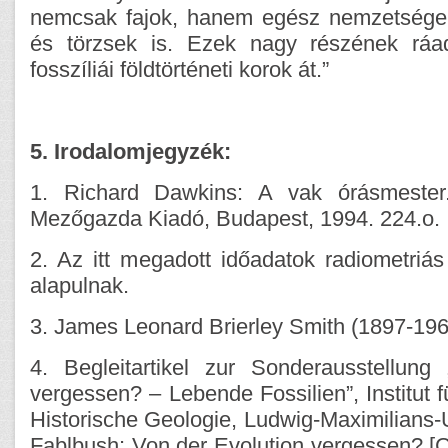
nemcsak fajok, hanem egész nemzetségek
és törzsek is. Ezek nagy részének ráa
fosszíliái földtörténeti korok át.”
5. Irodalomjegyzék:
1. Richard Dawkins: A vak órásmester
Mezőgazda Kiadó, Budapest, 1994. 224.o.
2. Az itt megadott időadatok radiometriá
alapulnak.
3. James Leonard Brierley Smith (1897-196
4. Begleitartikel zur Sonderausstellung
vergessen? – Lebende Fossilien”, Institut 
Historische Geologie, Ludwig-Maximilians-
Fablbush: Von der Evolution vergessen? [C