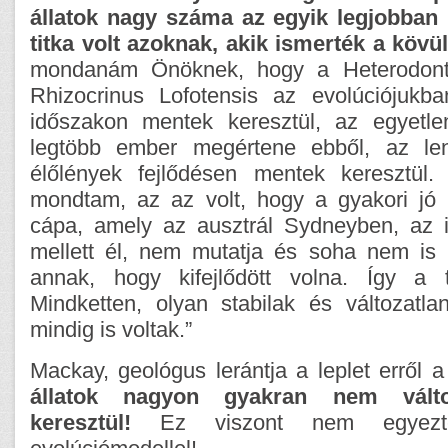
állatok nagy száma az egyik legjobban 
titka volt azoknak, akik ismerték a kövül
mondanám Önöknek, hogy a Heterodont
Rhizocrinus Lofotensis az evolúciójukb
időszakon mentek keresztül, az egyetle
legtöbb ember megértene ebből, az le
élőlények fejlődésen mentek keresztül.
mondtam, az az volt, hogy a gyakori jó 
cápa, amely az ausztrál Sydneyben, az 
mellett él, nem mutatja és soha nem is 
annak, hogy kifejlődött volna. Így a t
Mindketten, olyan stabilak és változatla
mindig is voltak.”
Mackay, geológus lerántja a leplet erről a
állatok nagyon gyakran nem válto
keresztül!
Ez viszont nem egyezte