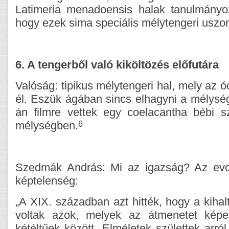
Latimeria menadoensis halak tanulmányoz
hogy ezek sima speciális mélytengeri uszo
6. A tengerből való kiköltözés előfutára
Valóság: tipikus mélytengeri hal, mely az 
él. Eszük ágában sincs elhagyni a mélység
án filmre vettek egy coelacantha bébi s
6
mélységben.
Szedmák András: Mi az igazság? Az evolú
képtelenség:
„A XIX. században azt hitték, hogy a kihal
voltak azok, melyek az átmenetet kép
kétéltűek között. Elméletek születtek arról