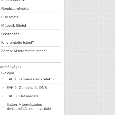
Kommunikáció
Rendszerelmélet
Első főtétel
Második főtétel
Összegzés
Ki teremtette Istent?
Batten: Ki teremtette Istent?
udományágak
Biológia
EAH 1. Természetes szelekció
EAH 2. Genetika és DNS
EAH 3. Élet eredete
Batten: A természetes
kiválasztódás nem evolúció