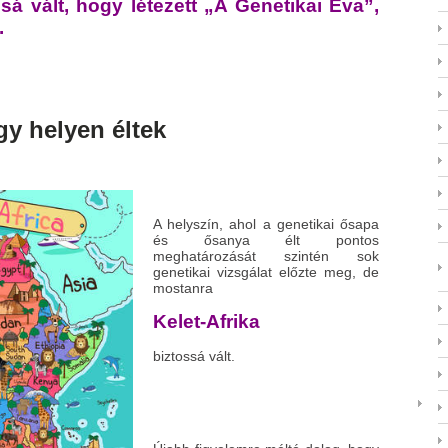
sá vált, hogy létezett „A Genetikai Éva”,
.
gy helyen éltek
A helyszín, ahol a genetikai ősapa
és ősanya élt pontos
meghatározását szintén sok
genetikai vizsgálat előzte meg, de
mostanra
Kelet-Afrika
biztossá vált.