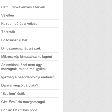
Peth: Csökevényes szervek
Véletlen
Kolrep: Idő és a véletlen
Törzsfák
Bojtosúszójú hal
Dinoszaurusz lágyrészek
Mikroszkóp kimutathat kollagént
Az emlősök ősei nem úgy
mozogtak, mint a mai gyíkok
Igazság a neandervölgyi emberről
Darwin végső cáfolata?
“Szellem” ősök
Gitt: Evolúció mozgatórugói
Bohlin: Öt kritikus pont