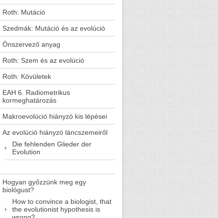
Roth: Mutáció
Szedmák: Mutáció és az evolúció
Önszervező anyag
Roth: Szem és az evolúció
Roth: Kövületek
EAH 6. Radiometrikus
kormeghatározás
Makroevolúció hiányzó kis lépései
Az evolúció hiányzó láncszemeiről
Die fehlenden Glieder der
Evolution
Hogyan győzzünk meg egy
biológust?
How to convince a biologist, that
the evolutionist hypothesis is
wrong?