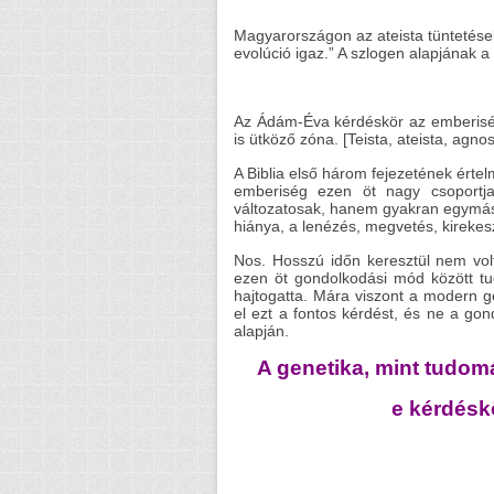
Magyarországon az ateista tüntetések
evolúció igaz.” A szlogen alapjának a 
Az Ádám-Éva kérdéskör az emberiség
is ütköző zóna. [Teista, ateista, agno
A Biblia első három fejezetének érte
emberiség ezen öt nagy csoportj
változatosak, hanem gyakran egymás
hiánya, a lenézés, megvetés, kirekesz
Nos. Hosszú időn keresztül nem volt
ezen öt gondolkodási mód között tu
hajtogatta. Mára viszont a modern 
el ezt a fontos kérdést, és ne a gon
alapján.
A genetika, mint tudomá
e kérdéskör