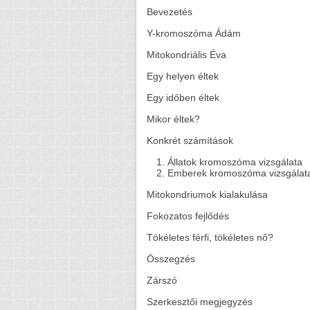
Bevezetés
Y-kromoszóma Ádám
Mitokondriális Éva
Egy helyen éltek
Egy időben éltek
Mikor éltek?
Konkrét számítások
Állatok kromoszóma vizsgálata
Emberek kromoszóma vizsgálat
Mitokondriumok kialakulása
Fokozatos fejlődés
Tökéletes férfi, tökéletes nő?
Összegzés
Zárszó
Szerkesztői megjegyzés