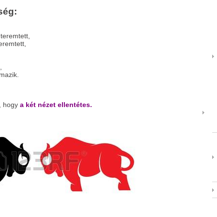
ség:
 teremtett,
eremtett,
,
mazik.
, hogy
a két nézet ellentétes.