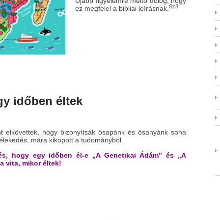
Újabb figyelemre méltó dolog, hogy
Sz3
ez megfelel a bibliai leírásnak.
y időben éltek
t elkövettek, hogy bizonyítsák ősapánk és ősanyánk soha
vélekedés, mára kikopott a tudományból.
és, hogy egy időben él-e „A Genetikai Ádám” és „A
a vita, mikor éltek!