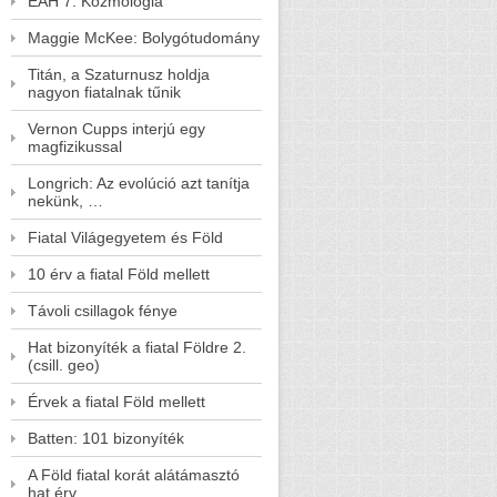
EAH 7. Kozmológia
Maggie McKee: Bolygótudomány
Titán, a Szaturnusz holdja
nagyon fiatalnak tűnik
Vernon Cupps interjú egy
magfizikussal
Longrich: Az evolúció azt tanítja
nekünk, …
Fiatal Világegyetem és Föld
10 érv a fiatal Föld mellett
Távoli csillagok fénye
Hat bizonyíték a fiatal Földre 2.
(csill. geo)
Érvek a fiatal Föld mellett
Batten: 101 bizonyíték
A Föld fiatal korát alátámasztó
hat érv