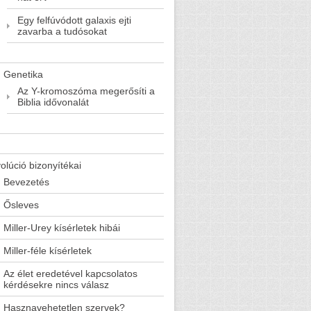
Egy felfúvódott galaxis ejti
zavarba a tudósokat
Genetika
Az Y-kromoszóma megerősíti a
Biblia idővonalát
olúció bizonyítékai
Bevezetés
Ősleves
Miller-Urey kísérletek hibái
Miller-féle kísérletek
Az élet eredetével kapcsolatos
kérdésekre nincs válasz
Hasznavehetetlen szervek?