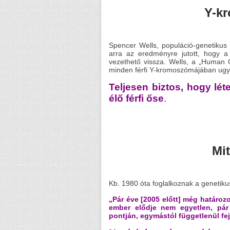
Y-k
Spencer Wells, populáció-genetikus
arra az eredményre jutott, hogy a
vezethető vissza. Wells, a „Human 
minden férfi Y-kromoszómájában ugyan
Teljesen biztos, hogy lé
élő férfi őse
.
Mi
Kb. 1980 óta foglalkoznak a genetiku
„Pár éve [2005 előtt] még határoz
ember elődje nem egyetlen, pár
pontján, egymástól függetlenül fe