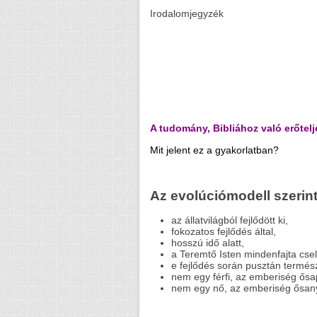
Irodalomjegyzék
A tudomány, Bibliához való erőtelj
Mit jelent ez a gyakorlatban?
Az evolúciómodell szerin
az állatvilágból fejlődött ki,
fokozatos fejlődés által,
hosszú idő alatt,
a Teremtő Isten mindenfajta csel
e fejlődés során pusztán termész
nem egy férfi, az emberiség ősa
nem egy nő, az emberiség ősany