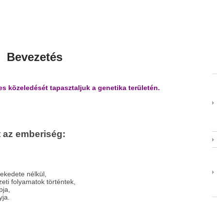
Bevezetés
es közeledését tapasztaljuk a genetika területén.
t az emberiség:
ekedete nélkül,
eti folyamatok történtek,
pja,
ja.