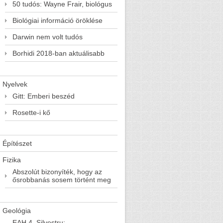
50 tudós: Wayne Frair, biológus
Biológiai információ öröklése
Darwin nem volt tudós
Borhidi 2018-ban aktuálisabb
Nyelvek
Gitt: Emberi beszéd
Rosette-i kő
Építészet
Fizika
Abszolút bizonyíték, hogy az
ősrobbanás sosem történt meg
Geológia
EAH 4. Silvestru: