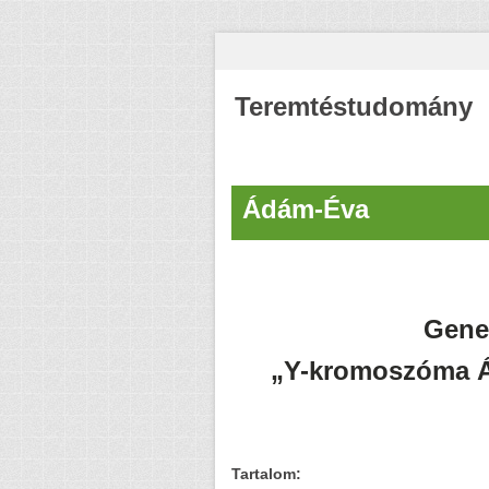
Teremtéstudomány
Ádám-Éva
Gene
„Y-kromoszóma Á
Tartalom: