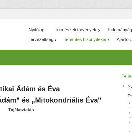
Nyitólap
Természeti törvények
Tudományág
Tervezettség
Teremtés bizonyítékai
Ajánló
Telj
Ny
tikai Ádám és Éva
Te
dám” és „Mitokondriális Éva”
Tájékoztatás