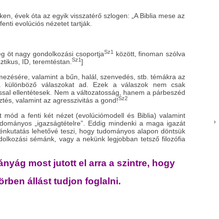
en, évek óta az egyik visszatérő szlogen: „A Biblia mese az
fenti evolúciós nézetet tartják.
Sz1
 öt nagy gondolkozási csoportja
között, finoman szólva
Sz1
sztikus, ID, teremtéstan.
]
lmezésére, valamint a bűn, halál, szenvedés, stb. témákra az
a különböző válaszokat ad. Ezek a válaszok nem csak
sal ellentétesek. Nem a változatosság, hanem a párbeszéd
Sz2
tés, valamint az agresszivitás a gond!
 mód a fenti két nézet (evolúciómodell és Biblia) valamint
dományos „igazságtételre”. Eddig mindenki a maga igazát
génkutatás lehetővé teszi, hogy tudományos alapon döntsük
dolkozási sémánk, vagy a nekünk legjobban tetsző filozófia
nyág most jutott el arra a szintre, hogy
ben állást tudjon foglalni.