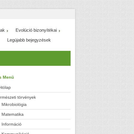
ak
Evolúció bizonyítékai
Legújabb bejegyzések
es Menü
itólap
rmészeti törvények
Mikrobiológia
Matematika
Információ