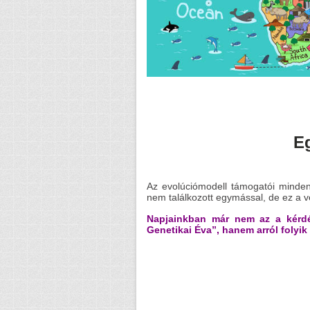
Eg
Az evolúciómodell támogatói minden
nem találkozott egymással, de ez a 
Napjainkban már nem az a kérd
Genetikai Éva”, hanem arról folyik 