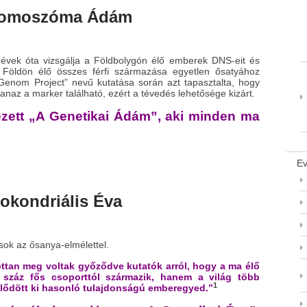
romoszóma Ádám
 évek óta vizsgálja a Földbolygón élő emberek DNS-eit és
 Földön élő összes férfi származása egyetlen ősatyához
Genom Project” nevű kutatása során azt tapasztalta, hogy
az a marker található, ezért a tévedés lehetősége kizárt.
tezett „A Genetikai Ádám”, aki minden ma
Ev
tokondriális Éva
sok az ősanya-elmélettel.
ottan meg voltak győződve kutatók arról, hogy a ma élő
 száz fős csoporttól származik, hanem a világ több
1
jlődött ki hasonló tulajdonságú emberegyed.”