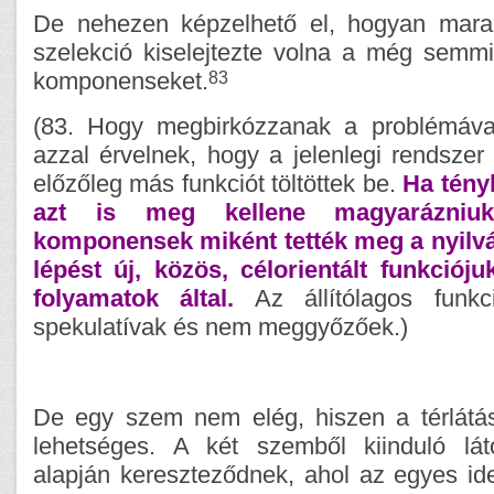
De nehezen képzelhető el, hogyan marad
szelekció kiselejtezte volna a még semm
83
komponenseket.
(83. Hogy megbirkózzanak a problémával
azzal érvelnek, hogy a jelenlegi rendsze
előzőleg más funkciót töltöttek be.
Ha tény
azt is meg kellene magyarázni
komponensek miként tették meg a nyilvá
lépést új, közös, célorientált funkcióju
folyamatok által.
Az állítólagos funkc
spekulatívak és nem meggyőzőek.)
De egy szem nem elég, hiszen a térlátá
lehetséges. A két szemből kiinduló lát
alapján kereszteződnek, ahol az egyes id