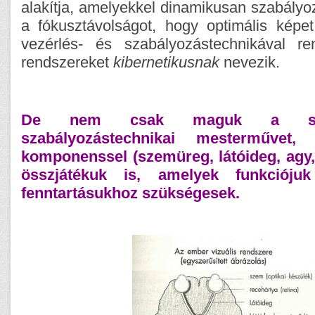
alakítja, amelyekkel dinamikusan szabályo
a fókusztávolságot, hogy optimális képet
vezérlés- és szabályozástechnikával re
rendszereket
kibernetikusnak
nevezik.
De nem csak maguk a sze
szabályozástechnikai mesterműve
komponenssel (szemüreg, látóideg, agy,
összjátékuk is, amelyek funkcióju
fenntartásukhoz szükségesek.