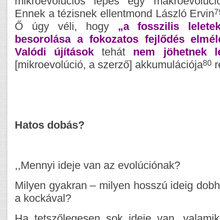
mikroevolúciós lépés egy makroevolúci
7
Ennek a tézisnek ellentmond László Ervin
Ő úgy véli, hogy
„a fosszilis lelet
besorolása a fokozatos fejlődés elméle
Valódi újítások
tehát
nem
jöhetnek l
80
[mikroevolúció, a szerző] akkumulációja
r
Hatos dobás?
,,Mennyi ideje van az evolúciónak?
Milyen gyakran – milyen hosszú ideig dobh
a kockával?
Ha tetszőlegesen sok ideje van, valamik