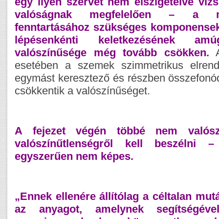
egy ilyen szervet nem elszigetelve viz
valóságnak megfelelően – a 
fenntartásához szükséges komponensekk
lépésenkénti keletkezésének a
valószínűsége még tovább csökken.
A
esetében a szemek szimmetrikus elrend
egymást keresztező és részben összefonód
csökkentik a valószínűséget.
A fejezet végén többé nem valósz
valószínűtlenségről kell beszélni 
egyszerűen nem képes.
„Ennek ellenére állítólag a céltalan mutá
az anyagot, amelynek segítségév