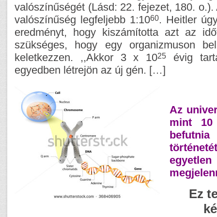
valószínűségét (Lásd: 22. fejezet, 180. o.).
60
valószínűség legfeljebb 1:10
. Heitler úg
eredményt, hogy kiszámította azt az id
szükséges, hogy egy organizmuson bel
25
keletkezzen. ,,Akkor 3 x 10
évig tart
egyedben létrejön az új gén. […]
Az unive
mint 10 
befutn
történeté
egyetlen
m
egjelen
Ez t
ké