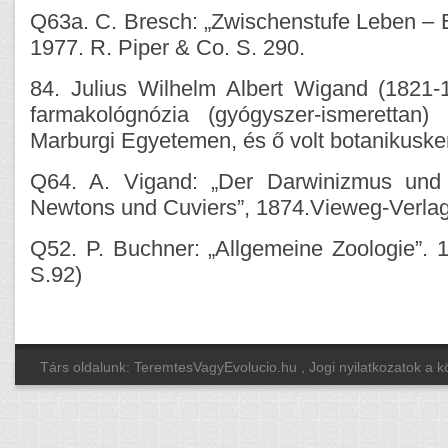
Q63a. C. Bresch: „Zwischenstufe Leben – E
1977. R. Piper & Co. S. 290.
84. Julius Wilhelm Albert Wigand (1821-
farmakológnózia (gyógyszer-ismerettan)
Marburgi Egyetemen, és ő volt botanikuskert
Q64. A. Vigand: „Der Darwinizmus und 
Newtons und Cuviers”, 1874.Vieweg-Verlag 
Q52. P. Buchner: „Allgemeine Zoologie”. 1
S.92)
Társ oldalunk: TeremtesVagyEvolucio.hu
, Jogi nyilatkozatok a 