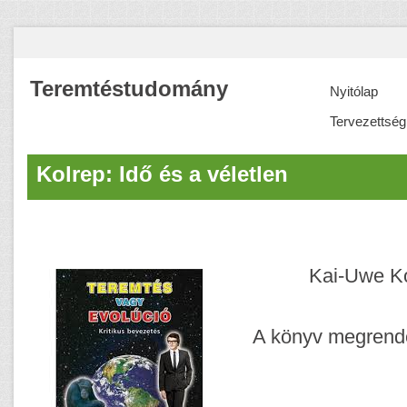
Teremtéstudomány
Nyitólap
Tervezettség
Kolrep: Idő és a véletlen
Kai-Uwe Ko
A könyv megrend