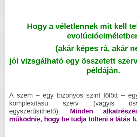
Hogy a véletlennek mit kell tel
evolúcióelméletbe
(akár képes rá, akár n
jól vizsgálható egy összetett szer
példáján.
A szem – egy bizonyos szint fölött – e
komplexitású szerv (vagyis ös
egyszerűsíthető).
Minden alkatrész
működnie, hogy be tudja tölteni a látás f