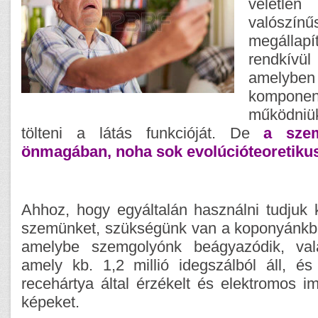
vélet
valósz
megállap
rendkívü
amelyb
komponen
működni
tölteni a látás funkcióját. De
a sze
önmagában, noha sok evolúcióteoretikus 
Ahhoz, hogy egyáltalán használni tudjuk
szemünket, szükségünk van a koponyánkb
amelybe szemgolyónk beágyazódik, vala
amely kb. 1,2 millió idegszálból áll, és
recehártya által érzékelt és elektromos im
képeket.