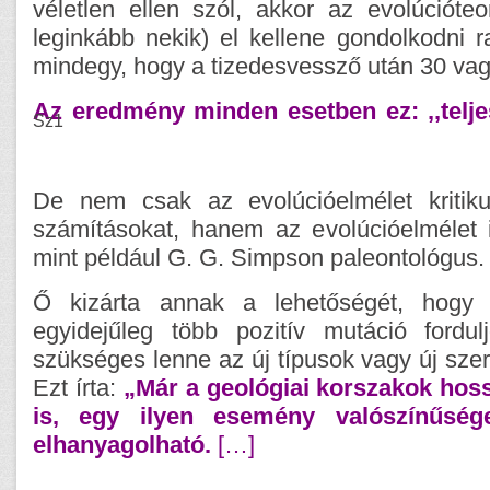
véletlen ellen szól, akkor az evolúcióteo
leginkább nekik) el kellene gondolkodni ra
mindegy, hogy a tizedesvessző után 30 vag
Az eredmény minden esetben ez: ,,telje
Sz1
De nem csak az evolúcióelmélet kritiku
számításokat, hanem az evolúcióelmélet i
mint például G. G. Simpson paleontológus.
Ő kizárta annak a lehetőségét, hogy 
egyidejűleg több pozitív mutáció fordu
szükséges lenne az új típusok vagy új sze
Ezt írta:
„Már a geológiai korszakok hoss
is, egy ilyen esemény valószínűség
elhanyagolható.
[…]