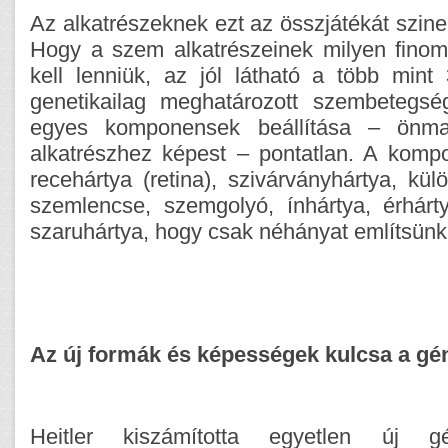
Az alkatrészeknek ezt az összjátékát szin
Hogy a szem alkatrészeinek milyen fino
kell lenniük, az jól látható a több mint
genetikailag meghatározott szembetegsé
egyes komponensek beállítása – önm
alkatrészhez képest – pontatlan. A komp
recehártya (retina), szivárványhártya, kü
szemlencse, szemgolyó, ínhártya, érhár
szaruhártya, hogy csak néhányat említsünk
Az új formák és képességek kulcsa a gé
Heitler kiszámította egyetlen új g