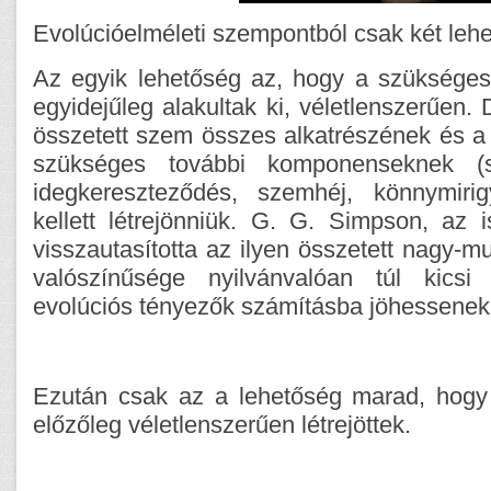
Evolúcióelméleti szempontból csak két leh
Az egyik lehetőség az, hogy a szüksége
egyidejűleg alakultak ki, véletlenszerűen.
összetett szem összes alkatrészének és
szükséges további komponenseknek (sz
idegkereszteződés, szemhéj, könnymirig
kellett létrejönniük. G. G. Simpson, az 
visszautasította az ilyen összetett nagy-m
valószínűsége nyilvánvalóan túl kics
evolúciós tényezők számításba jöhessenek
Ezután csak az a lehetőség marad, hogy
előzőleg véletlenszerűen létrejöttek.