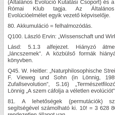
(Általános Evolúció Kutatási Csoport) és a
Római Klub tagja. Az Általános
Evolúcióelmélet egyik vezető képviselője.
80. Akkumuláció = felhalmozódás.
Q100. László Ervin: „Wissenschaft und Wirk
Lásd: 5.1.3 alfejezet. Hiányzó átm
„láncszemek”. A közbülső formák hiány
könyvben.
Q45. W. Heitler: „Naturphilosophische Stre
F. Vieweg und Sohn (in Lönnig, 1989
Zufallsevolution”, S.16) „Természetfiloz
Lönnig „A szem cáfolja a véletlen evolúció
81. A lehetőségek (permutációk) sz
segítségével számolható ki. 10! = 3 628 
rendezetlen állapot van.