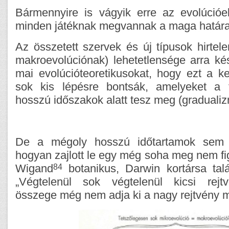
Bármennyire is vágyik erre az evolúcióe
minden játéknak megvannak a maga határa
Az összetett szervek és új típusok hirtel
makroevolúciónak) lehetetlensége arra ké
mai evolúcióteoretikusokat, hogy ezt a ke
sok kis lépésre bontsák, amelyeket a t
hosszú időszakok alatt tesz meg (graduali
De a mégoly hosszú időtartamok sem
hogyan zajlott le egy még soha meg nem fig
84
Wigand
botanikus, Darwin kortársa tal
„Végtelenül sok végtelenül kicsi rej
összege még nem adja ki a nagy rejtvény m