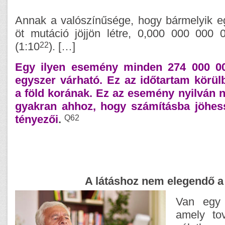
Annak a valószínűsége, hogy bármelyik e
öt mutáció jöjjön létre, 0,000 000 000
22
(1:10
). […]
Egy ilyen esemény minden 274 000 0
egyszer várható. Ez az időtartam körül
a föld korának. Ez az esemény nyilván n
gyakran ahhoz, hogy számításba jöhes
Q62
tényezői
.
A látáshoz nem elegendő 
Van egy 
amely to