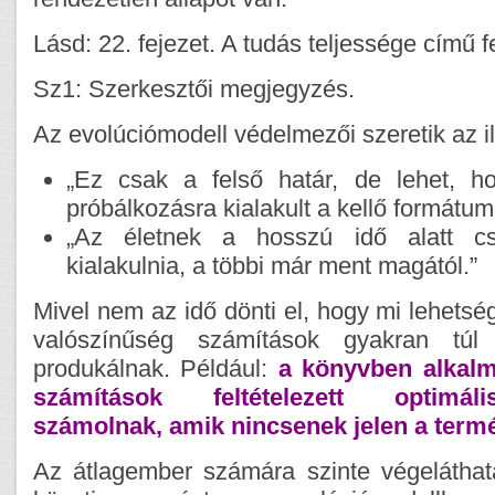
Lásd: 22. fejezet. A tudás teljessége című f
Sz1: Szerkesztői megjegyzés.
Az evolúciómodell védelmezői szeretik az 
„Ez csak a felső határ, de lehet, 
próbálkozásra kialakult a kellő formátum
„Az életnek a hosszú idő alatt cs
kialakulnia, a többi már ment magától.”
Mivel nem az idő dönti el, hogy mi lehetsé
valószínűség számítások gyakran túl 
produkálnak. Például:
a könyvben alkalm
számítások feltételezett optimá
számolnak, amik nincsenek jelen a term
Az átlagember számára szinte végeláthata