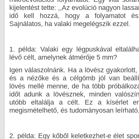
kijelentést tette: ,,Az evolúció nagyon lassa
idő kell hozzá, hogy a folyamatot és
Sajnálatos, ha valaki megelégszik ezzel.
1. példa: Valaki egy légpuskával eltalál
lévő célt, amelynek átmérője 5 mm?
Igen válaszolnánk. Ha a lövész gyakorlott,
és a nézőke és a célgömb jól van beáll
lövés mellé menne, de ha több próbálkozá
időt adunk a lövésznek, minden valószín
utóbb eltalálja a célt. Ez a kísérlet e
megismételhető, és tudományosan leírható
2. példa: Egy kőből keletkezhet-e élet s