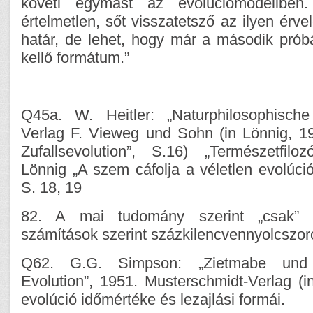
követi egymást az evolúciómodellben.
értelmetlen, sőt visszatetsző az ilyen érve
határ, de lehet, hogy már a második próbá
kellő formátum.”
Q45a. W. Heitler: „Naturphilosophische
Verlag F. Vieweg und Sohn (in Lönnig, 19
Zufallsevolution”, S.16) „Természetfiloz
Lönnig „A szem cáfolja a véletlen evolúci
S. 18, 19
82. A mai tudomány szerint „csak” 
számítások szerint százkilencvennyolcszor
Q62. G.G. Simpson: „Zietmabe und 
Evolution”, 1951. Musterschmidt-Verlag (
evolúció időmértéke és lezajlási formái.