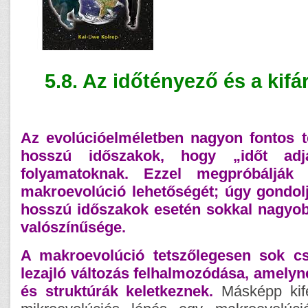
5.8. Az időtényező és a kifá
Az evolúcióelméletben nagyon fontos t
hosszú időszakok, hogy „időt adj
folyamatoknak. Ezzel megpróbálják
makroevolúció lehetőségét; úgy gondolj
hosszú időszakok esetén sokkal nagyo
valószínűsége.
A makroevolúció tetszőlegesen sok cs
lezajló változás felhalmozódása, amelyn
és struktúrák keletkeznek.
Másképp kif