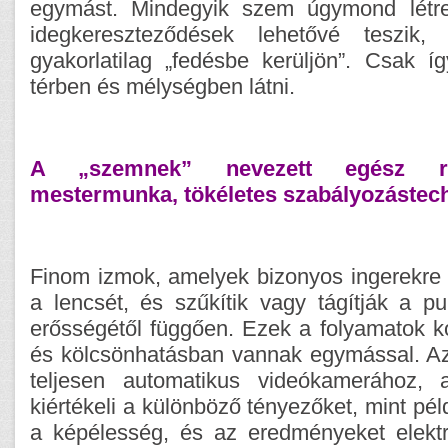
egymást. Mindegyik szem úgymond létr
idegkereszteződések lehetővé teszi
gyakorlatilag „fedésbe kerüljön”. Csak 
térben és mélységben látni.
A „szemnek” nevezett egész re
mestermunka, tökéletes szabályozástech
Finom izmok, amelyek bizonyos ingerekre 
a lencsét, és szűkítik vagy tágítják a pu
erősségétől függően. Ezek a folyamatok ko
és kölcsönhatásban vannak egymással. A
teljesen automatikus videókamerához, 
kiértékeli a különböző tényezőket, mint pé
a képélesség, és az eredményeket elekt