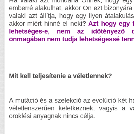
Ha valaki azt mondaná Önnek, hogy egy
emberré alakulhat, akkor Ön ezt bizonyára
valaki azt állítja, hogy egy ilyen átalakulás
akkor miért hinné el neki
?
Azt hogy egy f
lehetséges-e, nem az időtényező 
önmagában nem tudja lehetségessé tenni 
Mit kell teljesítenie a véletlennek?
A mutáció és a szelekció az evolúció két h
véletlenszerűen keletkeznek, vagyis a 
öröklési anyagnak nincs célja.