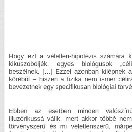
Hogy ezt a véletlen-hipotézis számára ka
kiküszöböljék, egyes biológusok „célir
beszélnek. […] Ezzel azonban kilépnek a 
köréből – hiszen a fizika nem ismer célir
bevezetnek egy specifikusan biológiai törv
Ebben az esetben minden valószínű
illuzórikussá válik, mert akkor többé ne
törvényszerű és mi véletlenszerű, márp