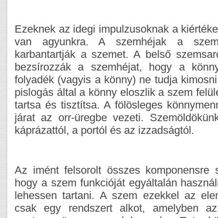
Ezeknek az idegi impulzusoknak a kiérték
van agyunkra. A szemhéjak a szemp
karbantartják a szemet. A belső szemsar
bezsírozzák a szemhéjat, hogy a könnym
folyadék (vagyis a könny) ne tudja kimosni
pislogás által a könny eloszlik a szem fel
tartsa és tisztítsa. A fölösleges könnymen
járat az orr-üregbe vezeti. Szemöldökü
káprázattól, a portól és az izzadságtól.
Az imént felsorolt összes komponensre 
hogy a szem funkcióját egyáltalán használ
lehessen tartani. A szem ezekkel az ele
csak egy rendszert alkot, amelyben az