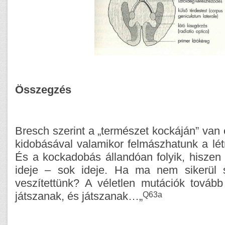
Összegzés
Bresch szerint a „természet kockáján” van
kidobásával valamikor felmászhatunk a lét
És a kockadobás állandóan folyik, hiszen
ideje – sok ideje. Ha ma nem sikerül s
veszítettünk? A véletlen mutációk tovább
Q63a
játszanak, és játszanak…„