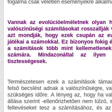
fogalma csak véletlen eseményekre alkalm
Vannak az evolúcióelméletnek olyan hí
valószínűségi számításokat rosszallják 
azt mondják, hogy ezek csupán az evo
játékai a számokkal. Ez bizonyos fokig é
a számítások több mint kellemetlenek
számára. Mindazonáltal az ilyen 
tisztességesek.
Természetesen ezek a számítások támad
felső becslést adnak a valószínűségre, va
szükséges időre. A lényeg az, hogy ha va
állása szerint -ellenőrizhetően nem túlzó, 
feltevéseket tesz a számításához, és a