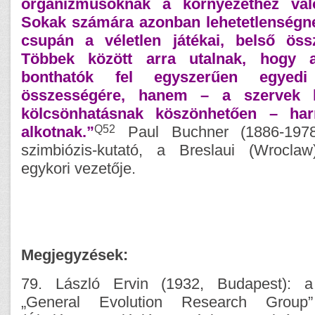
organizmusoknak a környezethez val
Sokak számára azonban lehetetlenségne
csupán a véletlen játékai, belső öss
Többek között arra utalnak, hogy 
bonthatók fel egyszerűen egyedi
összességére, hanem – a szervek k
kölcsönhatásnak köszönhetően – ha
Q52
alkotnak.”
Paul Buchner (1886-1978)
szimbiózis-kutató, a Breslaui (Wroclaw
egykori vezetője.
Megjegyzések:
79. László Ervin (1932, Budapest): a
„General Evolution Research Group”