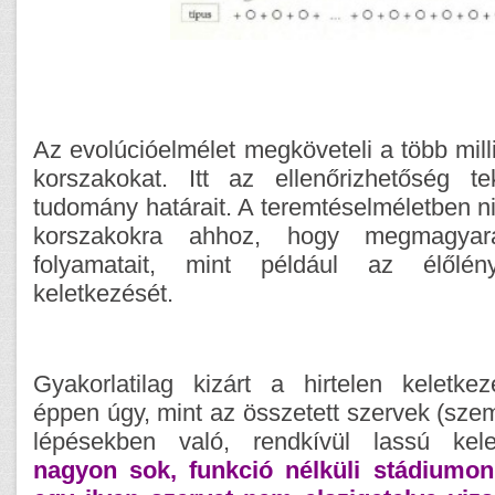
Az evolúcióelmélet megköveteli a több mill
korszakokat. Itt az ellenőrizhetőség te
tudomány határait. A teremtéselméletben 
korszakokra ahhoz, hogy megmagyar
folyamatait, mint például az élőlén
keletkezését.
Gyakorlatilag kizárt a hirtelen keletkez
éppen úgy, mint az összetett szervek (szem,
lépésekben való, rendkívül lassú kel
nagyon sok, funkció nélküli stádiumon