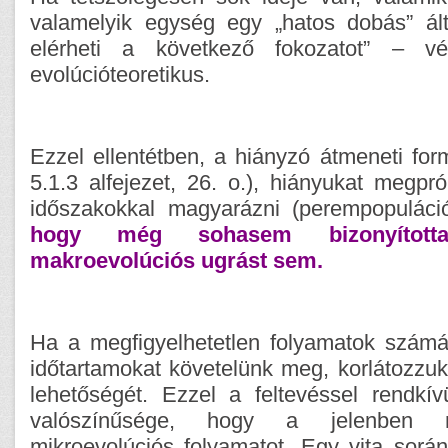
valamelyik egység egy „hatos dobás” ált
elérheti a következő fokozatot” – vé
evolúcióteoretikus.
Ezzel ellentétben, a hiányzó átmeneti fo
5.1.3 alfejezet, 26. o.), hiányukat megpr
időszakokkal magyarázni (perempopuláci
hogy még sohasem bizonyított
makroevolúciós ugrást sem.
Ha a megfigyelhetetlen folyamatok számá
időtartamokat követelünk meg, korlátozzuk
lehetőségét. Ezzel a feltevéssel rendkí
valószínűsége, hogy a jelenben m
mikroevolúciós folyamatot. Egy vita sorá