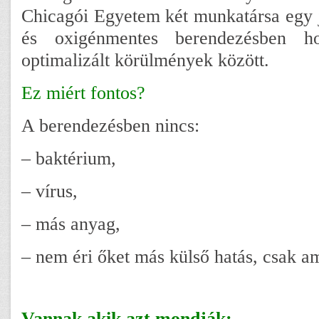
Chicagói Egyetem két munkatársa egy jól
és oxigénmentes berendezésben ho
optimalizált körülmények között.
Ez miért fontos?
A berendezésben nincs:
– baktérium,
– vírus,
– más anyag,
– nem éri őket más külső hatás, csak am
Vannak akik azt mondják: