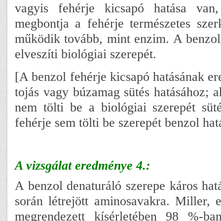
vagyis fehérje kicsapó hatása van,
megbontja a fehérje természetes szer
működik tovább, mint enzim. A benzol 
elveszíti biológiai szerepét.
[A benzol fehérje kicsapó hatásának e
tojás vagy búzamag sütés hatásához; ah
nem tölti be a biológiai szerepét süt
fehérje sem tölti be szerepét benzol hat
A vizsgálat eredménye 4.:
A benzol denaturáló szerepe káros hatá
során létrejött aminosavakra. Miller, e
megrendezett kísérletében 98 %-ba