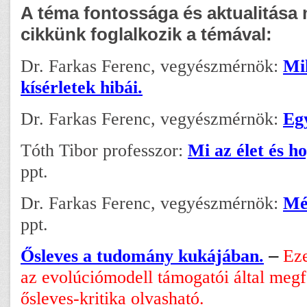
A téma fontossága és aktualitása 
cikkünk foglalkozik a témával:
Dr. Farkas Ferenc, vegyészmérnök:
Mi
kísérletek hibái.
Dr. Farkas Ferenc, vegyészmérnök:
Eg
Tóth Tibor professzor:
Mi az élet és ho
ppt.
Dr. Farkas Ferenc, vegyészmérnök:
Mé
ppt.
Ősleves a tudomány kukájában.
–
Eze
az evolúciómodell támogatói által meg
ősleves-kritika olvasható.