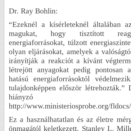
Dr. Ray Bohlin:
“Ezeknél a kísérleteknél általában az
magukat, hogy tisztított reage
energiaforrásokat, túlzott energiaszint
olyan eljárásokat, amelyek a valóságtó
irányítják a reakciót a kívánt végterm
létrejött anyagokat pedig pontosan 
hatású energiaforrásoktól védelmezi
tulajdonképpen először létrehozták.”
hiányzó lá
http://www.ministeriosprobe.org/fldocs/
Ez a használhatatlan és az életre mé
önmagától keletkezett. Stanley L. Mill