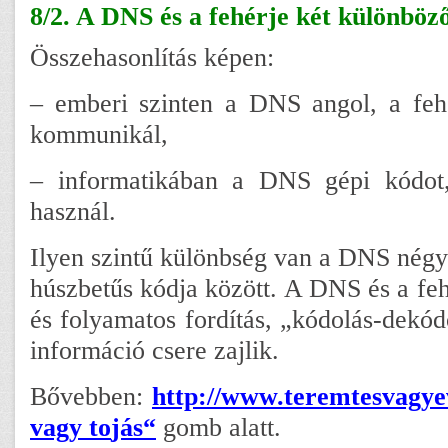
8/2. A DNS és a fehérje két különböző
Összehasonlítás képen:
– emberi szinten a DNS angol, a fehé
kommunikál,
– informatikában a DNS gépi kódot,
használ.
Ilyen szintű különbség van a DNS négyb
húszbetűs kódja között. A DNS és a feh
és folyamatos fordítás, „kódolás-dekód
információ csere zajlik.
Bővebben:
http://www.teremtesvagye
vagy to
jás
“
gomb alatt.