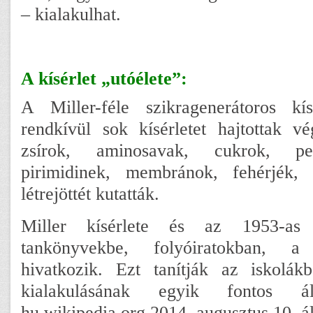
– kialakulhat.
A kísérlet „utóélete”:
A Miller-féle szikragenerátoros kí
rendkívül sok kísérletet hajtottak v
zsírok, aminosavak, cukrok, pep
pirimidinek, membránok, fehérjék
létrejöttét kutatták.
Miller kísérlete és az 1953-a
tankönyvekbe, folyóiratokban, a
hivatkozik. Ezt tanítják az iskolák
kialakulásának egyik fontos ál
hu.wikipedia.org 2014. augusztus 10. ál