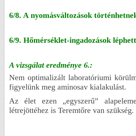
6/8. A nyomásváltozások történhetne
6/9. Hőmérséklet-ingadozások léphett
A vizsgálat eredménye 6.:
Nem optimalizált laboratóriumi körül
figyelünk meg aminosav kialakulást.
Az élet ezen „egyszerű” alapeleme
létrejöttéhez is Teremtőre van szükség.