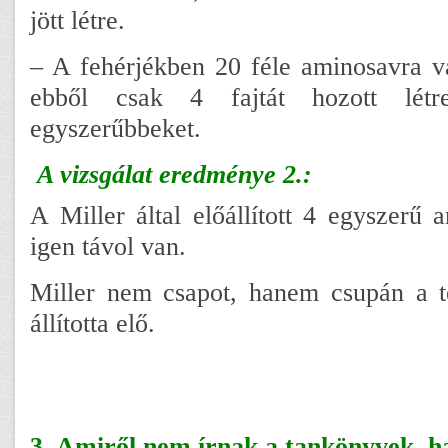
jött létre.
– A fehérjékben 20 féle aminosavra v
ebből csak 4 fajtát hozott lét
egyszerűbbeket.
A vizsgálat eredménye 2.:
A Miller által előállított 4 egyszerű 
igen távol van.
Miller nem csapot, hanem csupán a te
állította elő.
3. Amiről nem írnak a tankönyvek, ha