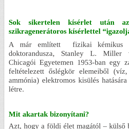
Sok sikertelen kísérlet után a
szikragenerátoros kísérlettel “igazolj
A már említett fizikai kémikus 
doktorandusza, Stanley L. Miller
Chicagói Egyetemen 1953-ban egy zá
feltételezett őslégkör elemeiből (víz
ammónia) elektromos kisülés hatására
létre.
Mit akartak bizonyítani?
Azt, hogy a földi élet magától – külső