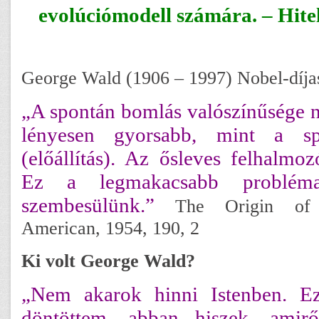
evolúciómodell számára. – Hitel
George Wald (1906 – 1997) Nobel-díja
„A spontán bomlás valószínűsége n
lényesen gyorsabb, mint a spo
(előállítás). Az ősleves felhalmoz
Ez a legmakacsabb problém
szembesülünk.”
The Origin of Li
American, 1954, 190, 2
Ki volt George Wald?
„Nem akarok hinni Istenben. E
döntöttem, abban hiszek, amir