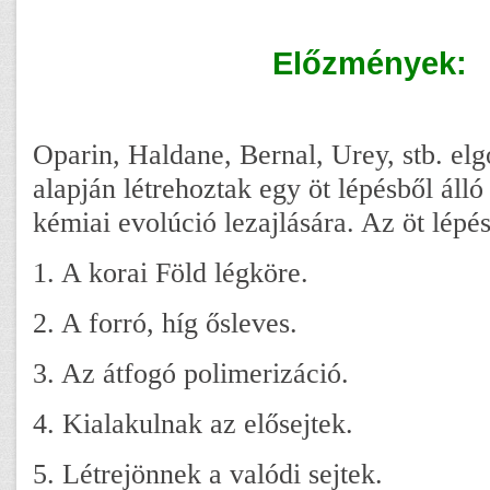
Előzmények:
Oparin, Haldane, Bernal, Urey, stb. elgo
alapján létrehoztak egy öt lépésből álló 
kémiai evolúció lezajlására. Az öt lépé
1. A korai Föld légköre.
2. A forró, híg ősleves.
3. Az átfogó polimerizáció.
4. Kialakulnak az elősejtek.
5. Létrejönnek a valódi sejtek.