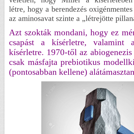
létre, hogy a berendezés oxigénmentes
az aminosavat szinte a „létrejötte pilla
Azt szokták mondani, hogy ez mé
csapást a kísérletre, valamint 
kísérletre. 1970-től az abiogenezis 
csak másfajta prebiotikus modellkí
(pontosabban kellene) alátámasztan