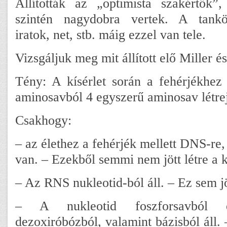
Állították az „optimista szakértők”
szintén nagydobra vertek. A tankö
iratok, net, stb. máig ezzel van tele.
Vizsgáljuk meg mit állított elő Miller 
Tény: A kísérlet során a fehérjékhez
aminosavból 4 egyszerű aminosav létrej
Csakhogy:
– az élethez a fehérjék mellett DNS-re
van. – Ezekből semmi nem jött létre a k
– Az RNS nukleotid-ból áll. – Ez sem jöt
– A nukleotid foszforsavból
dezoxiróbózból, valamint bázisból áll.