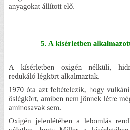
anyagokat állított elő.
5. A kísérletben alkalmazott
A kísérletben oxigén nélküli, hid
redukáló légkört alkalmaztak.
1970 óta azt feltételezik, hogy vulkán
őslégkört, amiben nem jönnek létre mé
aminosavak sem.
Oxigén jelenlétében a lebomlás ren
véletlen, hogy Miller a kísérletébe