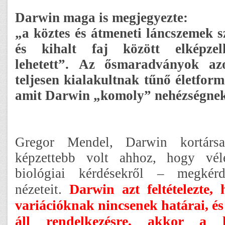
Darwin maga is megjegyezte:
„a köztes és átmeneti láncszemek 
és kihalt faj között elképzel
lehetett”.
Az ősmaradványok azo
teljesen kialakultnak tűnő életfo
amit Darwin „komoly” nehézségnek 
Gregor Mendel, Darwin kortárs
képzettebb volt ahhoz, hogy vél
biológiai kérdésekről – megkérd
Darwin azt feltételezte, 
nézeteit.
variációknak nincsenek határai, és
áll rendelkezésre, akkor a 