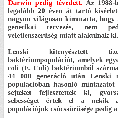
Darwin pedig tévedett.
Az 1988-b
legalább 20 éven át tartó kísérle
nagyon világosan kimutatta, hogy 
genetikai tervezés, nem p
véletlenszerűség miatt alakulnak ki
Lenski kitenyésztett ti
baktériumpopulációt, amelyek egye
coli (E. Coli) baktériumból szárm
44 000 generáció után Lenski 
populációban hasonló mintázatot 
sejteket fejlesztettek ki, gyor
sebességet értek el a nekik a
populációjuk csúcssűrűsége pedig a