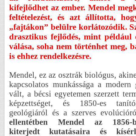
kifejlődhet az ember. Mendel megk
feltételezést, és azt állította, h
„fajtákon” belülre korlátozódik. S
drasztikus fejlődés, mint például
válása, soha nem történhet meg, b
is ehhez rendelkezésre.
Mendel, ez az osztrák biológus, akin
kapcsolatos munkássága a modern g
vált, a bécsi egyetemen szerzett te
képzettséget, és 1850-es tanít
geológiáról és a szerves evolúcióró
ellentétben Mendel az 1856-
kiterjedt kutatásaira és kísérl