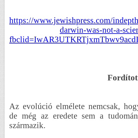
https://www.jewishpress.com/indepth
darwin-was-not-a-scie
fbclid=IwAR3UTKRTjxmTbwv9acdI
Fordítot
Az evolúció elmélete nemcsak, ho
de még az eredete sem a tudomán
származik.