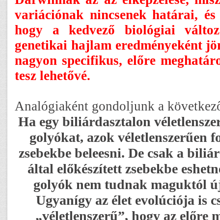
variációnak nincsenek határai, és 
hogy a kedvező biológiai válto
genetikai hajlam eredményeként jö
nagyon specifikus, előre meghatár
tesz lehetővé.
Analógiaként gondoljunk a következő
Ha egy biliárdasztalon véletlensze
golyókat, azok véletlenszerűen f
zsebekbe beleesni. De csak a biliá
által előkészített zsebekbe eshetn
golyók nem tudnak maguktól új 
Ugyanígy az élet evolúciója is 
„véletlenszerű”, hogy az előre 