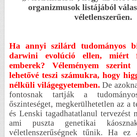
organizmusok listájából válas
véletlenszerűen.
Ha annyi szilárd tudományos b
darwini evolúció ellen, miért
emberek? Véleményem szerint 
lehetővé teszi számukra, hogy hig
nélküli világegyetemben.
De azokna
fontosnak tartják a tudományo
őszinteséget, megkerülhetetlen az a 
és Lenski tagadhatatlanul tervezést 
ami puszta genetikai káoszna
véletlenszerűségnek tűnik. Ha ez 