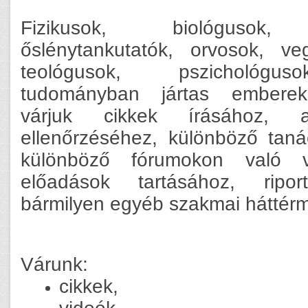
Fizikusok, biológusok, 
őslénytankutatók, orvosok, ve
teológusok, pszichológu
tudományban jártas emberek 
várjuk cikkek írásához, 
ellenőrzéséhez, különböző taná
különböző fórumokon való vá
előadások tartásához, riport
bármilyen egyéb szakmai háttér
Várunk:
cikkek,