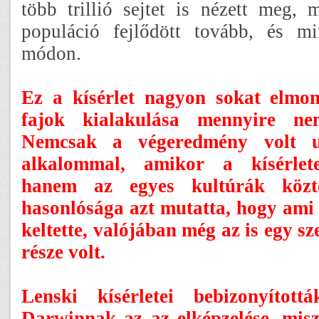
több trillió sejtet is nézett meg,
populáció fejlődött tovább, és m
módon.
Ez a kísérlet nagyon sokat elmo
fajok kialakulása mennyire nem
Nemcsak a végeredmény volt 
alkalommal, amikor a kísérlete
hanem az egyes kultúrák közt
hasonlósága azt mutatta, hogy ami 
keltette, valójában még az is egy sz
része volt.
Lenski kísérletei bebizonyítot
Darwinnak az az elképzelése, misz