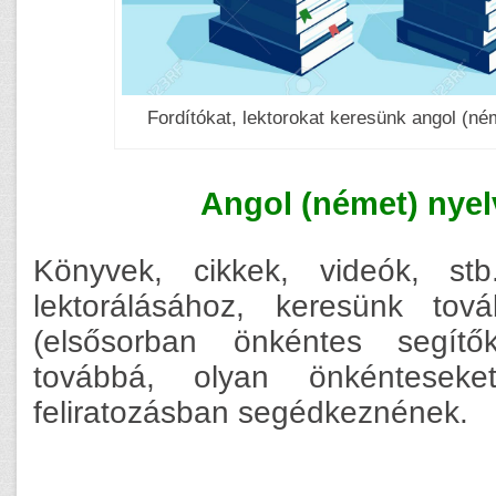
Fordítókat, lektorokat keresünk angol (né
Angol (német) nye
Könyvek, cikkek, videók, stb.
lektorálásához, keresünk tov
(elsősorban önkéntes segítő
továbbá, olyan önkénteseke
feliratozásban segédkeznének.