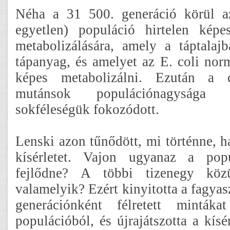
Néha a 31 500. generáció körül a
egyetlen) populáció hirtelen képe
metabolizálására, amely a táptala
tápanyag, és amelyet az E. coli nor
képes metabolizálni. Ezután a c
mutánsok populációnagysága 
sokféleségük fokozódott.
Lenski azon tűnődött, mi történne, ha
kísérletet. Vajon ugyanaz a pop
fejlődne? A többi tizenegy közü
valamelyik? Ezért kinyitotta a fagyasz
generációnként félretett minták
populációból, és újrajátszotta a kís