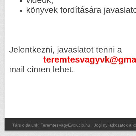
videók,
könyvek fordítására javaslat
Jelentkezni, javaslatot tenni a
teremtesvagyvk@gma
mail címen lehet.
Társ oldalunk: TeremtesVagyEvolucio.hu
, Jogi nyilatkozatok a 