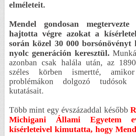
elméleteit.
Mendel gondosan megtervezte 
hajtotta végre azokat a kísérlet
során közel 30 000 borsónövényt
nyolc generáción keresztül.
Munkáj
azonban csak halála után, az 1890
széles körben ismertté, amiko
problémákon dolgozó tudósok ú
kutatásait.
R
Több mint egy évszázaddal később
Michigani Állami Egyetem evo
kísérleteivel kimutatta, hogy Mend