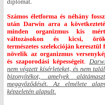
diplomát.
Számos életforma és néhány fosszí
után Darwin arra a következteté
minden organizmus kis mérté
változásokon és kicsi, örök
természetes szelekcióján keresztül 
növelik az organizmus versenyképe
és szaporodási képességeit
Darw
.
nem végzett kísérleteket, és nem talá
bizonyítékot, amelyek alátámas
meggyőződését. Az elmélete alap
képzeletén alapult.