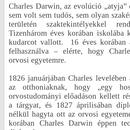
Charles Darwin, az evolúció „atyja” 
sem volt sem tudós, sem olyan szakér
területén szaktekintélyekkel ren
Tizenhárom éves korában iskolába k
kudarcot vallott.
16 éves korában 
felhasználva – elérte, hogy Charl
orvosi egyetemre.
1826 januárjában Charles levelében 
az otthoniaknak, hogy „egy ho
orvostudományi előadáson kellett rés
a tárgyat, és 1827 áprilisában di
nélkül hagyta ott az orvosi egyetem
korában Charles Darwin éppen teol